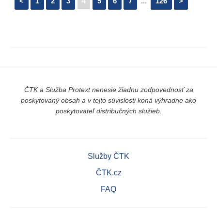
<
1
2
3
4
5
6
7
...
126
>
ČTK a Služba Protext nenesie žiadnu zodpovednosť za
poskytovaný obsah a v tejto súvislosti koná výhradne ako
poskytovateľ distribučných služieb.
Služby ČTK
ČTK.cz
FAQ