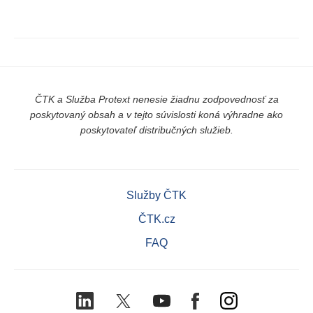
ČTK a Služba Protext nenesie žiadnu zodpovednosť za
poskytovaný obsah a v tejto súvislosti koná výhradne ako
poskytovateľ distribučných služieb.
Služby ČTK
ČTK.cz
FAQ
LinkedIn
X
Youtube
Facebook
Instagram