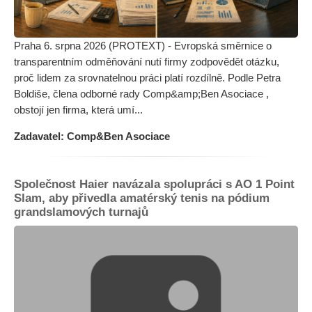
Praha 6. srpna 2026 (PROTEXT) - Evropská směrnice o
transparentním odměňování nutí firmy zodpovědět otázku,
proč lidem za srovnatelnou práci platí rozdílně. Podle Petra
Boldiše, člena odborné rady Comp&amp;Ben Asociace ,
obstojí jen firma, která umí...
Zadavatel: Comp&Ben Asociace
Společnost Haier navázala spolupráci s AO 1 Point
Slam, aby přivedla amatérský tenis na pódium
grandslamových turnajů