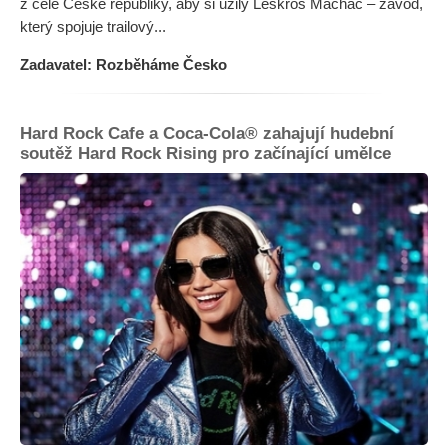
z celé České republiky, aby si užily Leskros Mácháč – závod,
který spojuje trailový...
Zadavatel: Rozběháme Česko
Hard Rock Cafe a Coca-Cola® zahajují hudební
soutěž Hard Rock Rising pro začínající umělce