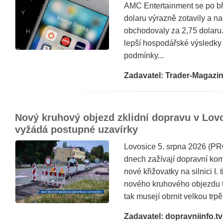
AMC Entertainment se po b
dolaru výrazně zotavily a n
obchodovaly za 2,75 dolaru
lepší hospodářské výsledky 
podmínky...
Zadavatel: Trader-Magazi
Nový kruhový objezd zklidní dopravu v Lovos
vyžádá postupné uzavírky
Lovosice 5. srpna 2026 (PR
dnech zažívají dopravní ko
nové křižovatky na silnici I.
nového kruhového objezdu tr
tak musejí obrnit velkou trpěli
Zadavatel: dopravniinfo.tv