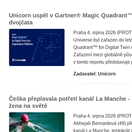
Unicorn uspěl v Gartner® Magic Quadrant™ 
dvojčata
Praha 4. srpna 2026 (PROT
Universe byl zařazen do le
Quadrant™ for Digital Twin 
Zařazení mezi globálně půs
v tomto reportu představuje 
Zadavatel: Unicorn
Češka přeplavala potřetí kanál La Manche - 
žena na světě
Praha 4. srpna 2026 (PROT
Abhejali Bernardová (49) př
kanál La Manche, tentokrát