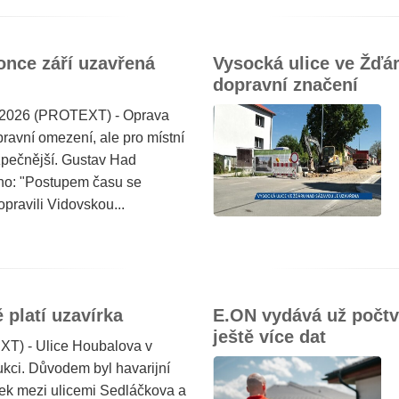
once září uzavřená
Vysocká ulice ve Žďár
dopravní značení
 2026 (PROTEXT) - Oprava
ravní omezení, ale pro místní
pečnější. Gustav Had
ho: "Postupem času se
pravili Vidovskou...
 platí uzavírka
E.ON vydává už počtvr
ještě více dat
XT) - Ulice Houbalova v
ukci. Důvodem byl havarijní
sek mezi ulicemi Sedláčkova a