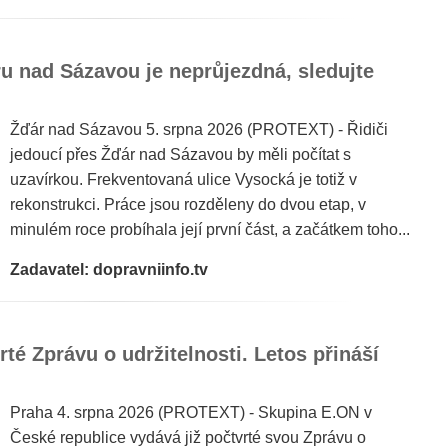
u nad Sázavou je neprůjezdná, sledujte
Žďár nad Sázavou 5. srpna 2026 (PROTEXT) - Řidiči
jedoucí přes Žďár nad Sázavou by měli počítat s
uzavírkou. Frekventovaná ulice Vysocká je totiž v
rekonstrukci. Práce jsou rozděleny do dvou etap, v
minulém roce probíhala její první část, a začátkem toho...
Zadavatel: dopravniinfo.tv
té Zprávu o udržitelnosti. Letos přináší
Praha 4. srpna 2026 (PROTEXT) - Skupina E.ON v
České republice vydává již počtvrté svou Zprávu o