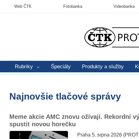
Web ČTK
Fotobanka
Videobanka
Rubriky
Špeciály
Produkty a služby
K
Najnovšie tlačové správy
Meme akcie AMC znovu ožívají. Rekordní v
spustit novou horečku
Praha 5. srpna 2026 (PROTE