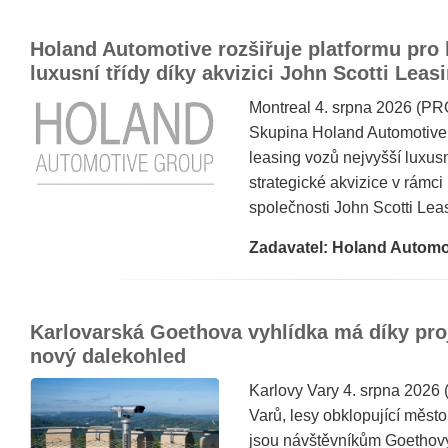
Holand Automotive rozšiřuje platformu pro 
luxusní třídy díky akvizici John Scotti Leasi
Montreal 4. srpna 2026 (
Skupina Holand Automotive r
leasing vozů nejvyšší luxusn
strategické akvizice v rámci
společnosti John Scotti Lea
Zadavatel: Holand Automo
Karlovarská Goethova vyhlídka má díky pro
nový dalekohled
Karlovy Vary 4. srpna 2026
Varů, lesy obklopující měst
jsou návštěvníkům Goethovy