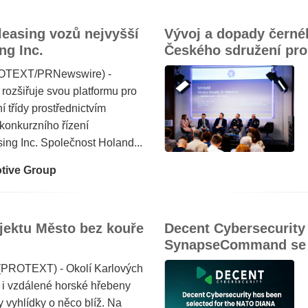
leasing vozů nejvyšší
Vývoj a dopady černé
ng Inc.
Českého sdružení pro
PROTEXT/PRNewswire) -
ozšiřuje svou platformu pro
í třídy prostřednictvím
 konkurzního řízení
sing Inc. Společnost Holand...
tive Group
jektu Město bez kouře
Decent Cybersecurity
SynapseCommand se p
 (PROTEXT) - Okolí Karlových
o i vzdálené horské hřebeny
 vyhlídky o něco blíž. Na