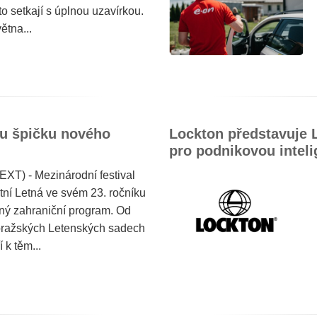
o setkají s úplnou uzavírkou.
ětna...
ou špičku nového
Lockton představuje 
pro podnikovou inteli
XT) - Mezinárodní festival
tní Letná ve svém 23. ročníku
ný zahraniční program. Od
 pražských Letenských sadech
 k těm...