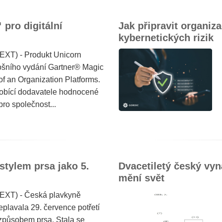
pro digitální
Jak připravit organi
kybernetických rizik
EXT) - Produkt Unicorn
tošního vydání Gartner® Magic
of an Organization Platforms.
obící dodavatele hodnocené
pro společnost...
stylem prsa jako 5.
Dvacetiletý český vyn
mění svět
EXT) - Česká plavkyně
eplavala 29. července potřetí
 způsobem prsa. Stala se