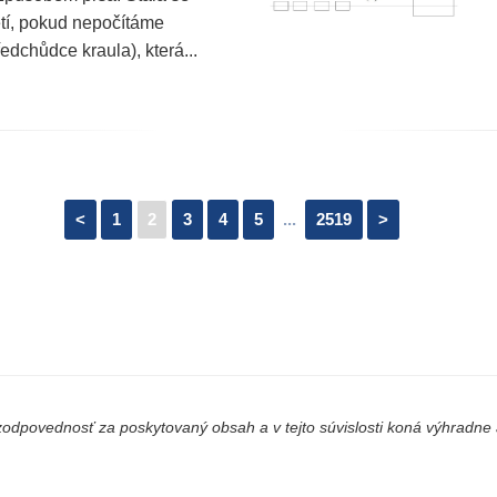
etí, pokud nepočítáme
edchůdce kraula), která...
<
1
2
3
4
5
...
2519
>
odpovednosť za poskytovaný obsah a v tejto súvislosti koná výhradne a