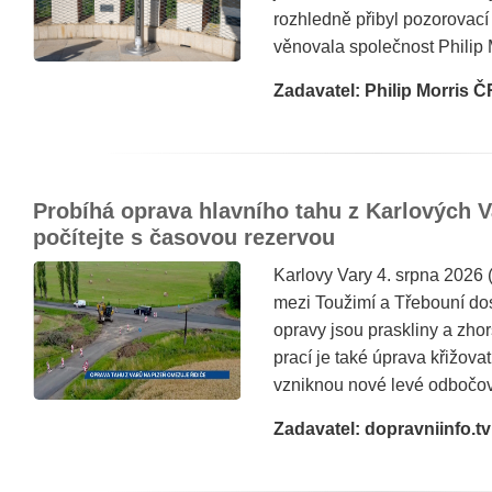
rozhledně přibyl pozorovací
věnovala společnost Philip 
Zadavatel: Philip Morris Č
Probíhá oprava hlavního tahu z Karlových V
počítejte s časovou rezervou
Karlovy Vary 4. srpna 2026 
mezi Toužimí a Třebouní d
opravy jsou praskliny a zho
prací je také úprava křižov
vzniknou nové levé odbočova
Zadavatel: dopravniinfo.tv