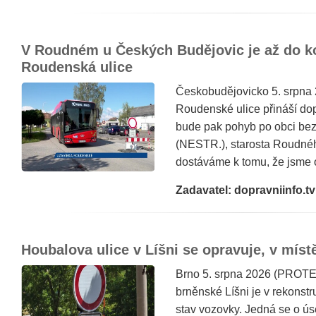
V Roudném u Českých Budějovic je až do k
Roudenská ulice
Českobudějovicko 5. srpna
Roudenské ulice přináší dop
bude pak pohyb po obci bez
(NESTR.), starosta Roudné
dostáváme k tomu, že jsme o
Zadavatel: dopravniinfo.tv
Houbalova ulice v Líšni se opravuje, v místě
Brno 5. srpna 2026 (PROTE
brněnské Líšni je v rekonstr
stav vozovky. Jedná se o ú