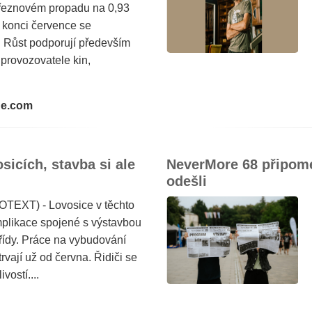
řeznovém propadu na 0,93
a konci července se
. Růst podporují především
provozovatele kin,
ne.com
icích, stavba si ale
NeverMore 68 připomen
odešli
OTEXT) - Lovosice v těchto
mplikace spojené s výstavbou
 třídy. Práce na vybudování
vají už od června. Řidiči se
vostí....