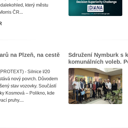
 dalekohled, který městu
Morris ČR...
R
arů na Plzeň, na cestě
Sdružení Nymburk s k
komunálních voleb. P
(PROTEXT) - Silnice I/20
ostává nový povrch. Důvodem
ršený stav vozovky. Součástí
atky Kosmová – Polikno, kde
cí pruhy....