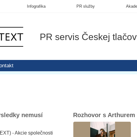
Infografika
PR služby
Akad
PR servis Českej tlačov
ontakt
ýsledky nemusí
Rozhovor s Arthurem
XT) - Akcie společnosti