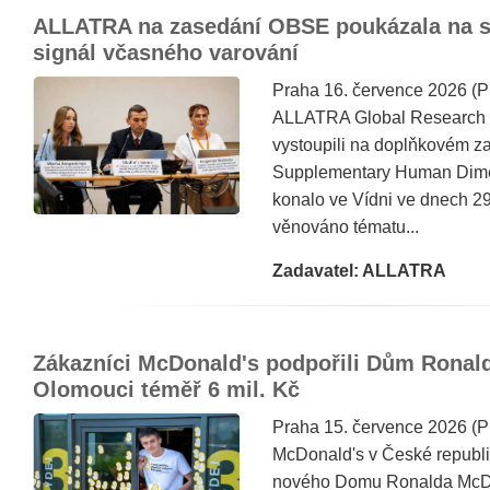
ALLATRA na zasedání OBSE poukázala na st
signál včasného varování
Praha 16. července 2026 (
ALLATRA Global Research
vystoupili na doplňkovém
Supplementary Human Dimen
konalo ve Vídni ve dnech 29
věnováno tématu...
Zadavatel: ALLATRA
Zákazníci McDonald's podpořili Dům Ronal
Olomouci téměř 6 mil. Kč
Praha 15. července 2026 (
McDonald's v České republic
nového Domu Ronalda McDo