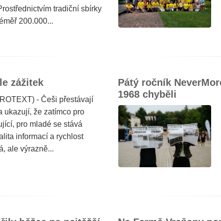
Prostřednictvím tradiční sbírky
téměř 200.000...
le zážitek
Pátý ročník NeverMore
1968 chyběli
ROTEXT) - Češi přestávají
a ukazují, že zatímco pro
ující, pro mladé se stává
alita informací a rychlost
 ale výrazně...