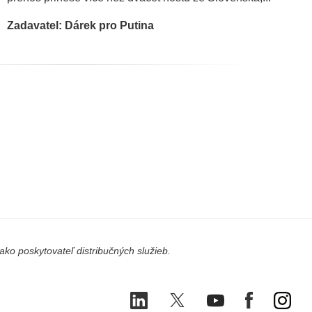
Zadavatel: Dárek pro Putina
ko poskytovateľ distribučných služieb.
LinkedIn
X
Youtube
Facebook
Ins