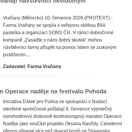
máhají návštěvníci nevidomým
Vraňany (Mělnicko) 10. července 2026 (PROTEXT) -
Farma Vraňany se spojila s veřejnou sbírkou Bílá
pastelka a organizací SONS ČR. V rámci dobročinné
kampaně „Zasaďte s námi dobrý skutek“ mohou
návštěvníci farmy přispět na pomoc lidem se zrakovým
postižením....
Zadavatel: Farma Vraňany
on Operace naděje na festivalu Pohoda
Iniciativa Dárek pro Putina ve spolupráci s Nadací
otevřené společnosti pořádají 9. července výjimečný
osmihodinový diskusně-fundraisingový maraton Operace
Naděje jako součást projektu Oksana Navždy. Celodenní
přenos přinese více než dvacet hostů ze Slovenska,...