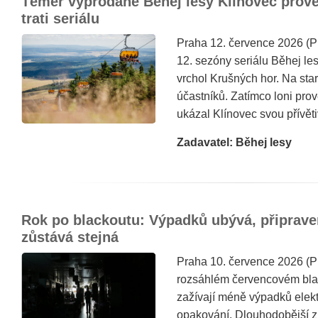
Téměř vyprodané Běhej lesy Klínovec prověř
trati seriálu
Praha 12. července 2026 (
12. sezóny seriálu Běhej le
vrchol Krušných hor. Na star
účastníků. Zatímco loni prov
ukázal Klínovec svou přívětiv
Zadavatel: Běhej lesy
Rok po blackoutu: Výpadků ubývá, připrave
zůstává stejná
Praha 10. července 2026 (
rozsáhlém červencovém blac
zažívají méně výpadků elekt
opakování. Dlouhodobější z