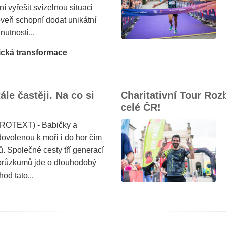
í vyřešit svízelnou situaci
veň schopní dodat unikátní
nutnosti...
ická transformace
le častěji. Na co si
Charitativní Tour Ro
celé ČR!
PROTEXT) - Babičky a
ovolenou k moři i do hor čím
čů. Společné cesty tří generací
 průzkumů jde o dlouhodobý
od tato...