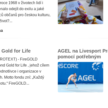
ce 1968 v životech lidí i
alo odejít do exilu a jaké
ců občanů pro českou kulturu,
ivot?...
ha
Gold for Life
AGEL na Livesport Pr
pomocí potřebným
(PROTEXT) - FireGOLD
d Gold for Life , jehož cílem
dnotlivce i organizace v
h. Motto fondu zní: „Každý
notu.“ FireGOLD...