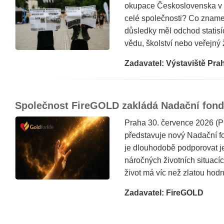
okupace Československa v ro
celé společnosti? Co znamen
důsledky měl odchod statisí
vědu, školství nebo veřejný ž
Zadavatel: Výstaviště Pra
Společnost FireGOLD zakládá Nadační fond 
Praha 30. července 2026 
představuje nový Nadační fon
je dlouhodobě podporovat je
náročných životních situacíc
život má víc než zlatou hod
Zadavatel: FireGOLD