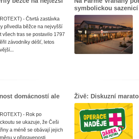
ily běžce na nejtěžší
Na Farmě Vraňany po
symbolickou sazenicí
PROTEXT) - Čtvrtá zastávka
sy přivedla běžce na nejvyšší
t všech tras se postavilo 1797
ěřil závodníky déšť, letos
ější...
nost domácností ale
Živě: Diskuzní marat
PROTEXT) - Rok po
koutu se ukazuje, že Češi
řiny a méně se obávají jejich
měnu v připravenosti