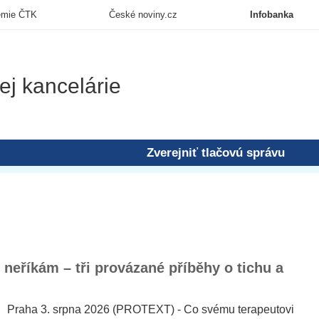
emie ČTK
České noviny.cz
Infobanka
ej kancelárie
Zverejniť tlačovú správu
neříkám – tři provázané příběhy o tichu a
Praha 3. srpna 2026 (PROTEXT) - Co svému terapeutovi