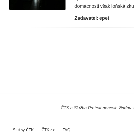
domácností však loňská zkuš
Zadavatel: epet
ČTK a Služba Protext nenesie žiadnu z
Služby ČTK
ČTK.cz
FAQ