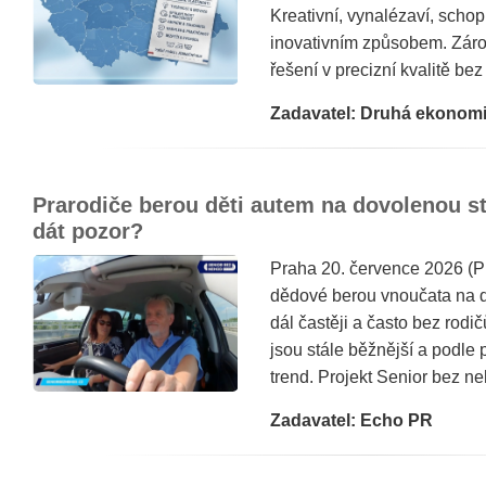
Kreativní, vynalézaví, schopn
inovativním způsobem. Záro
řešení v precizní kvalitě bez 
Zadavatel: Druhá ekonom
Prarodiče berou děti autem na dovolenou stá
dát pozor?
Praha 20. července 2026 (
dědové berou vnoučata na d
dál častěji a často bez rodi
jsou stále běžnější a podle
trend. Projekt Senior bez neh
Zadavatel: Echo PR