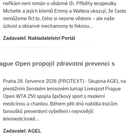
neříkám není román o vědomé lži. Příběhy terapeutky
Michelle a jejích klientů Emmy a Waltera ukazují, že často
nemůžeme říct to, čeho si nejsme vědomi – ale naše
úzkost a obranné mechanismy to řeknou...
Zadavatel: Nakladatelství Portál
ague Open propojil zdravotní prevenci s
Praha 28. července 2026 (PROTEXT) - Skupina AGEL na
prestižním ženském tenisovém turnaji Livesport Prague
Open WTA 250 spojila špičkový sport s moderní
medicínou a charitou. Během pěti dnů nabídla tisícům
fanoušků preventivní vyšetření i nejnovější
telemedicínské...
Zadavatel: AGEL