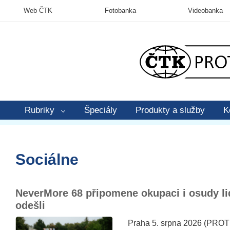
Web ČTK
Fotobanka
Videobanka
Rubriky
Špeciály
Produkty a služby
K
Sociálne
NeverMore 68 připomene okupaci i osudy lid
odešli
Praha 5. srpna 2026 (PROT