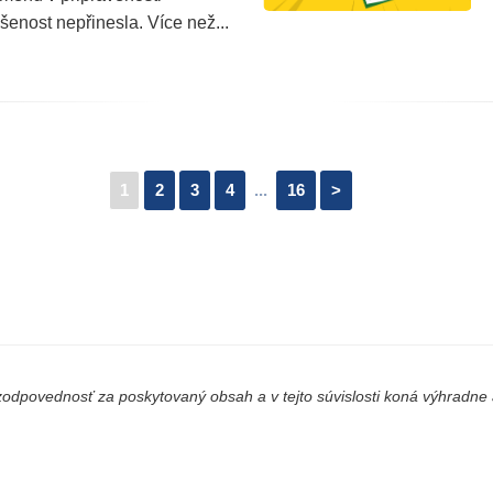
enost nepřinesla. Více než...
1
2
3
4
...
16
>
odpovednosť za poskytovaný obsah a v tejto súvislosti koná výhradne a