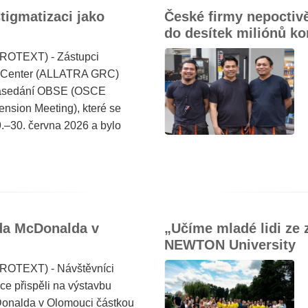
igmatizaci jako
České firmy nepoctivě 
do desítek miliónů ko
PROTEXT) - Zástupci
 Center (ALLATRA GRC)
 zasedání OBSE (OSCE
sion Meeting), které se
.–30. června 2026 a bylo
da McDonalda v
„Učíme mladé lidi ze 
NEWTON University
PROTEXT) - Návštěvníci
e přispěli na výstavbu
nalda v Olomouci částkou