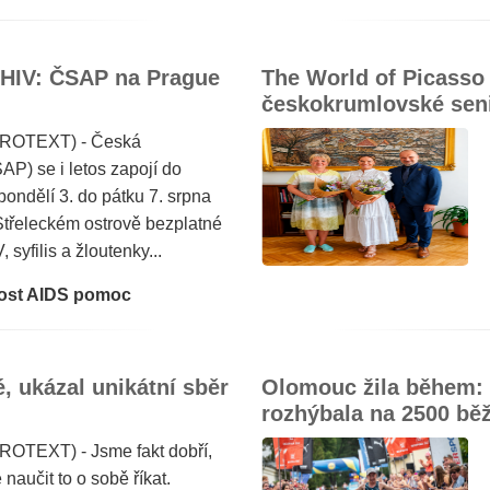
o HIV: ČSAP na Prague
The World of Picasso
českokrumlovské sen
(PROTEXT) - Česká
P) se i letos zapojí do
pondělí 3. do pátku 7. srpna
Střeleckém ostrově bezplatné
syfilis a žloutenky...
nost AIDS pomoc
, ukázal unikátní sběr
Olomouc žila během:
rozhýbala na 2500 bě
ROTEXT) - Jsme fakt dobří,
naučit to o sobě říkat.