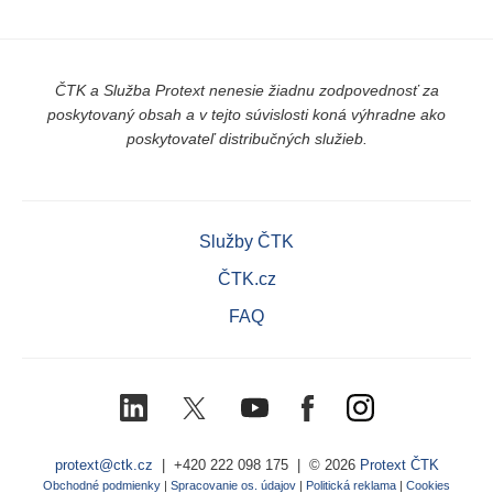
ČTK a Služba Protext nenesie žiadnu zodpovednosť za
poskytovaný obsah a v tejto súvislosti koná výhradne ako
poskytovateľ distribučných služieb.
Služby ČTK
ČTK.cz
FAQ
LinkedIn
X
Youtube
Facebook
Instagram
(Twitter)
protext@ctk.cz
|
+420 222 098 175
| © 2026
Protext ČTK
Obchodné podmienky
|
Spracovanie os. údajov
|
Politická reklama
|
Cookies