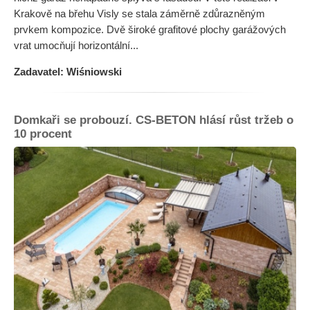
Krakově na břehu Visly se stala záměrně zdůrazněným
prvkem kompozice. Dvě široké grafitové plochy garážových
vrat umocňují horizontální...
Zadavatel: Wiśniowski
Domkaři se probouzí. CS-BETON hlásí růst tržeb o
10 procent