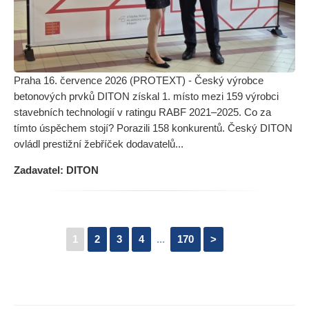
Praha 16. července 2026 (PROTEXT) - Český výrobce
betonových prvků DITON získal 1. místo mezi 159 výrobci
stavebních technologií v ratingu RABF 2021–2025. Co za
tímto úspěchem stojí? Porazili 158 konkurentů. Český DITON
ovládl prestižní žebříček dodavatelů...
Zadavatel: DITON
1
2
3
4
...
170
>