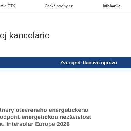
emie ČTK
České noviny.cz
Infobanka
ej kancelárie
Zverejniť tlačovú správu
tnery otevřeného energetického
odpořit energetickou nezávislost
u Intersolar Europe 2026