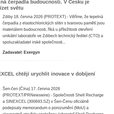
ná čerpadla budoucnosti. V Česku je
ízet světu
Zdiby 18. června 2026 (PROTEXT) - Věříme, že tepelná
čerpadla z elastochlorických slitin s tvarovou pamětí jsou
materiálem budoucnosti, říká u příležitosti otevření
unikátní laboratoře ve Zdibech technický ředitel (CTO) a
spoluzakladatel irské společnosti...
Zadavatel: Exergyn
XCEL chtějí urychlit inovace v dobíjení
Šen-čen (Čína) 17. června 2026
(PROTEXT/PRNewswire) - Společnosti Shell Recharge
a SINEXCEL (300693.SZ) v Šen-Čenu oficiálně
podepsaly memorandum o porozumění (MoU) a