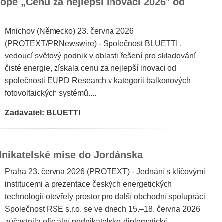
opě „Cenu za nejlepší inovaci 2026" od
Mnichov (Německo) 23. června 2026
(PROTEXT/PRNewswire) - Společnost BLUETTI ,
vedoucí světový podnik v oblasti řešení pro skladování
čisté energie, získala cenu za nejlepší inovaci od
společnosti EUPD Research v kategorii balkonových
fotovoltaických systémů....
Zadavatel: BLUETTI
dnikatelské mise do Jordánska
Praha 23. června 2026 (PROTEXT) - Jednání s klíčovými
institucemi a prezentace českých energetických
technologií otevřely prostor pro další obchodní spolupráci
Společnost RSE s.r.o. se ve dnech 15.–18. června 2026
zúčastnila oficiální podnikatelsko-diplomatické...