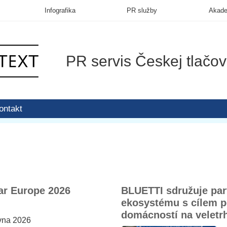
Infografika
PR služby
Akad
PR servis Českej tlačov
ontakt
lar Europe 2026
BLUETTI sdružuje par
ekosystému s cílem p
domácností na veletrh
vna 2026