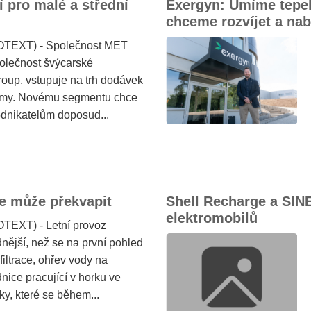
í pro malé a střední
Exergyn: Umíme tepel
chceme rozvíjet a nab
ROTEXT) - Společnost MET
polečnost švýcarské
oup, vstupuje na trh dodávek
firmy. Novému segmentu chce
odnikatelům doposud...
je může překvapit
Shell Recharge a SINE
elektromobilů
TEXT) - Letní provoz
ější, než se na první pohled
iltrace, ohřev vody na
nice pracující v horku ve
ky, které se během...