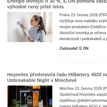
Energie levnější o 30 %. E.ON pomáhá záka
výhodné ceny ještě letos
Praha 23. června 2026 (PR
rozšiřuje svou nabídku zvýh
novým produktem Elektřina
Akviziční novinka je určen
domácností i podnikatelů a 
Zadavatel: E.ON
Hoymiles představila řadu HiBattery 4020 n
Unbreakable Night v Mnichově
Mnichov 23. června 2026 
Společnost Hoymiles uspořá
úspěšnou globální prezentač
baterie HiBattery 4020 X. 