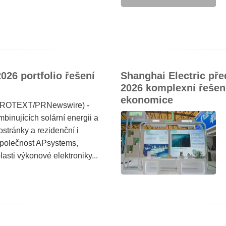
026 portfolio řešení
Shanghai Electric pře
2026 komplexní řešení
ekonomice
(PROTEXT/PRNewswire) -
binujících solární energii a
stránky a rezidenční i
Společnost APsystems,
asti výkonové elektroniky...