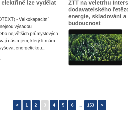
 elektřině lze vydělat
ZTT na veletrhu Inte
dodavatelského řetězc
energie, skladování a
OTEXT) - Velkokapacitní
budoucnost
o nejsou výsadou
nebo největších průmyslových
vají nástrojem, který firmám
yšovat energetickou...
e
<
1
2
3
4
5
6
...
153
>