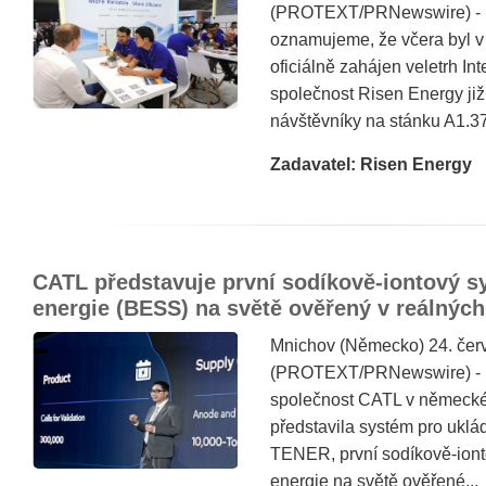
(PROTEXT/PRNewswire) - S
oznamujeme, že včera byl 
oficiálně zahájen veletrh In
společnost Risen Energy již
návštěvníky na stánku A1.370
Zadavatel: Risen Energy
CATL představuje první sodíkově-iontový s
energie (BESS) na světě ověřený v reálnýc
Mnichov (Německo) 24. čer
(PROTEXT/PRNewswire) - D
společnost CATL v německé
představila systém pro uklá
TENER, první sodíkově-iont
energie na světě ověřené...