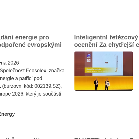
dání energie pro
Inteligentní řetězcov
podpořené evropskými
ocenění Za chytřejší 
vna 2026
polečnost Ecosolex, značka
nergie a patřící pod
 (burzovní kód: 002139.SZ),
rope 2026, který je součástí
Energy