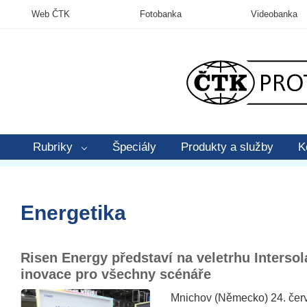
Web ČTK
Fotobanka
Videobanka
Rubriky
Špeciály
Produkty a služby
K
Energetika
Risen Energy představí na veletrhu Interso
inovace pro všechny scénáře
Mnichov (Německo) 24. čer