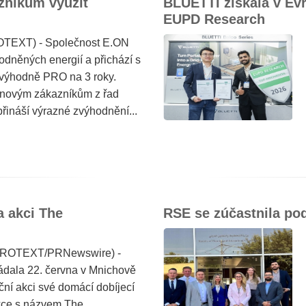
zníkům využít
BLUETTI získala v Evr
EUPD Research
OTEXT) - Společnost E.ON
odněných energií a přichází s
 výhodně PRO na 3 roky.
a novým zákazníkům z řad
přináší výrazné zvýhodnění...
a akci The
RSE se zúčastnila po
(PROTEXT/PRNewswire) -
dala 22. června v Mnichově
ní akci své domácí dobíjecí
Akce s názvem The