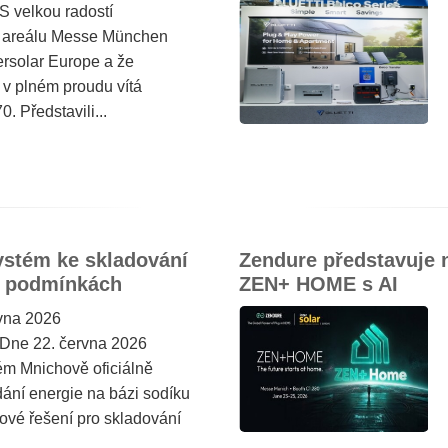
 velkou radostí
v areálu Messe München
tersolar Europe a že
 v plném proudu vítá
. Představili...
ystém ke skladování
Zendure představuje 
h podmínkách
ZEN+ HOME s AI
vna 2026
ne 22. června 2026
m Mnichově oficiálně
dání energie na bázi sodíku
ové řešení pro skladování