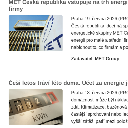
MET Česká republika vstupuje na trh energi
firmy
Praha 19. června 2026 (P
Česká republika, dceřiná s
energetické skupiny MET Gr
energií pro malé a střední 
nabídnout to, co firmám a p
Zadavatel: MET Group
Češi letos tráví léto doma. Účet za energie 
Praha 18. června 2026 (PRO
domácnosti může být nákladn
zdá. Klimatizace, bazénová f
častější sprchování nebo led
vyšší zátěži patří mezi polož