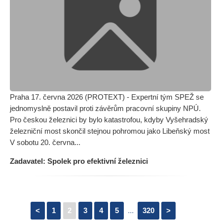
Praha 17. června 2026 (PROTEXT) - Expertní tým SPEŽ se
jednomyslně postavil proti závěrům pracovní skupiny NPÚ.
Pro českou železnici by bylo katastrofou, kdyby Vyšehradský
železniční most skončil stejnou pohromou jako Libeňský most
V sobotu 20. června...
Zadavatel: Spolek pro efektivní železnici
<
1
2
3
4
5
...
320
>