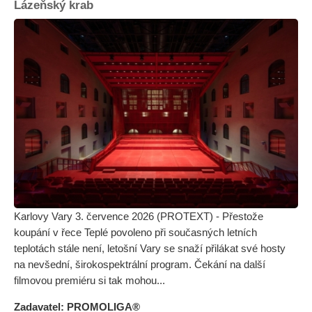
Lázeňský krab
Karlovy Vary 3. července 2026 (PROTEXT) - Přestože
koupání v řece Teplé povoleno při současných letních
teplotách stále není, letošní Vary se snaží přilákat své hosty
na nevšední, širokospektrální program. Čekání na další
filmovou premiéru si tak mohou...
Zadavatel: PROMOLIGA®