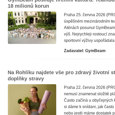
18 milionů korun
Praha 25. června 2026 (PR
úspěšném mezinárodním tea
Aténách posunul GymBeam fi
výš. Nejrychleji rostoucí zn
sportovní výživy uspořádala
Zadavatel: GymBeam
Na Rohlíku najdete vše pro zdravý životní st
doplňky stravy
Praha 22. června 2026 (PRO
nemusí znamenat složité plá
Často začíná u obyčejných 
si dáme k snídani, jak čast
nebo jestli máme dostatek p