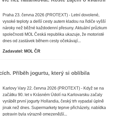
Praha 23. června 2026 (PROTEXT) - Letní dovolené,
vysoké teploty a delší cesty autem kladou na řidiče vyšší
nároky než běžné každodenní přesuny. Aktuální průzkum
společnosti MOL Česká republika ukazuje, že motoristé
dnes od zastávek během cesty očekávají...
Zadavatel: MOL ČR
cích. Příběh jogurtu, který si oblíbila
Karlovy Vary 22. června 2026 (PROTEXT) - Když se na
začátku 90. let v Krásném Údolí na Karlovarsku začaly
vyrábět první jogurty Hollandia, český trh vypadal úplně
jinak než dnes. Supermarkety teprve přicházely, nabídka
potravin byla výrazně omezenější...