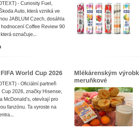
TEXT) - Curiosity Fuel,
 Škoda Auto, která vzniká ve
žírnou JABLUM Czech, dosáhla
 hodnocení Coffee Review 90
 která označuje...
h
 FIFA World Cup 2026
Mlékárenským výrobke
meruňkové
EXT) - Oficiální partneři
ld Cup 2026, značky Hisense,
 McDonald's, otevírají pro
vou fanzónu. Ta vyroste na
ntra...