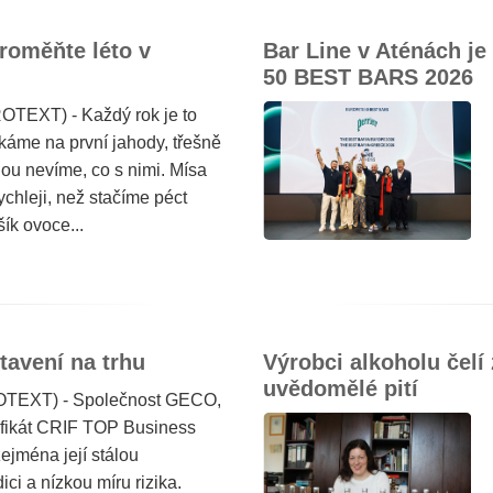
roměňte léto v
Bar Line v Aténách j
50 BEST BARS 2026
OTEXT) - Každý rok je to
ekáme na první jahody, třešně
ou nevíme, co s nimi. Mísa
ychleji, než stačíme péct
ík ovoce...
tavení na trhu
Výrobci alkoholu čel
uvědomělé pití
ROTEXT) - Společnost GECO,
tifikát CRIF TOP Business
zejména její stálou
ci a nízkou míru rizika.