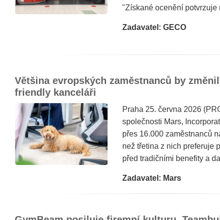
"Získané ocenění potvrzuje
Zadavatel: GECO
Většina evropských zaměstnanců by změnila 
friendly kanceláři
Praha 25. června 2026 (P
společnosti Mars, Incorporat
přes 16.000 zaměstnanců na
než třetina z nich preferuje 
před tradičními benefity a dal
Zadavatel: Mars
GymBeam posiluje firemní kulturu. Teambui