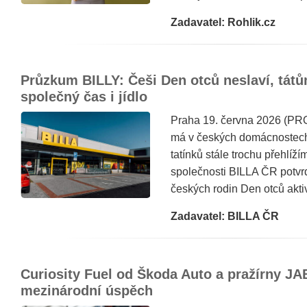
Zadavatel: Rohlik.cz
Průzkum BILLY: Češi Den otců neslaví, tátů
společný čas i jídlo
Praha 19. června 2026 (PR
má v českých domácnostech 
tatínků stále trochu přehlíž
společnosti BILLA ČR potvrd
českých rodin Den otců aktiv
Zadavatel: BILLA ČR
Curiosity Fuel od Škoda Auto a pražírny J
mezinárodní úspěch