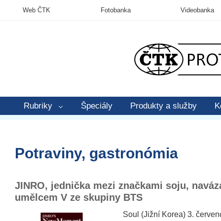
Web ČTK
Fotobanka
Videobanka
Rubriky
Špeciály
Produkty a služby
K
Potraviny, gastronómia
JINRO, jednička mezi značkami soju, naváza
umělcem V ze skupiny BTS
Soul (Jižní Korea) 3. červe