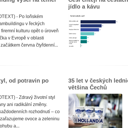
jídlo a kávu
OTEXT) - Po loňském
mbuildingu v řeckých
remní kulturu opět o úroveň
ačka v Evropě v oblasti
 začátkem června čtyřdenní...
yl, od potravin po
35 let v českých ledni
většina Čechů
TEXT) - Zdravý životní styl
ny ani radikální změny.
každodenních rozhodnutí – co
o zařazujeme ovoce a zeleninu
ohybu a...