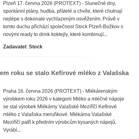
Plzeň 17. června 2026 (PROTEXT) - Slunečné dny,
spontánní plány, hudba, přátelé a chvíle, které chutnají
nejlépe s dokonale vychlazeným osvěžením. Právě v
tomto duchu přichází společnost Stock Plzeň-Božkov s
novými ready to drink koktejly, které kombinují...
Zadavatel: Stock
m roku se stalo Kefírové mléko z Valašska
Praha 16. června 2026 (PROTEXT) - Mlékárenským
výrobkem roku 2026 v kategorii Mléko a mléčné nápoje
se stal výrobek Mlékárny Valašské Meziříčí Kefírové
mléko z Valašska meruňkové. Mlékárna Valašské
Meziříčí patří k předním výrobcům kysaných nápojů.
Vyrábí...