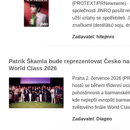
(PROTEXT/PRNewswire) - To
společnosti JINRO posílit r
užší vztahy se spotřebiteli.
značkami (destilátu) soju, d
Zadavatel: hitejinro
Patrik Škamla bude reprezentovat Česko na
World Class 2026
Praha 2. července 2026 (P
hostů se během třídenní osla
pohostinnosti a barmanskéh
kde nejlepší evropští barman
světového finále World Class,
Zadavatel: Diageo