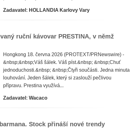
Zadavatel: HOLLANDIA Karlovy Vary
ovaný ruční kávovar PRESTINA, v němž
Hongkong 18. června 2026 (PROTEXT/PRNewswire) -
&nbsp;&nbsp;Váš šálek. Váš píst.&nbsp; &nbsp;Chuť
jednoduchosti.&nbsp; &nbsp;Čtyři součásti. Jedna minuta
louhování. Jeden šálek, který si zaslouží pečlivou
přípravu. Prestina využívá...
Zadavatel: Wacaco
 barmana. Stock přináší nové trendy