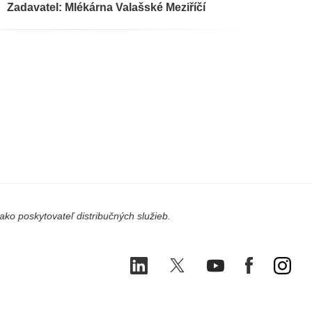
Zadavatel: Mlékárna Valašské Meziříčí
ko poskytovateľ distribučných služieb.
LinkedIn
X
Youtube
Facebook
Ins
(Twitter)