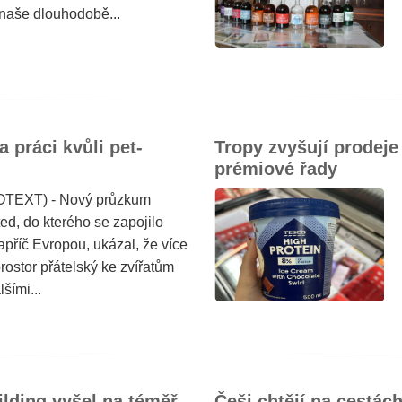
 naše dlouhodobě...
práci kvůli pet-
Tropy zvyšují prodeje 
prémiové řady
ROTEXT) - Nový průzkum
ed, do kterého se zapojilo
příč Evropou, ukázal, že více
prostor přátelský ke zvířatům
šími...
lding vyšel na téměř
Češi chtějí na cestách