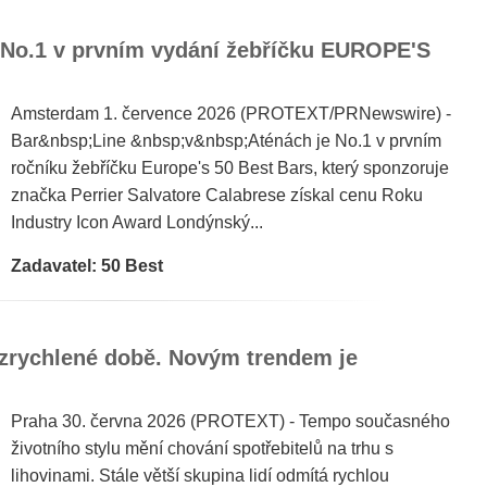
e No.1 v prvním vydání žebříčku EUROPE'S
Amsterdam 1. července 2026 (PROTEXT/PRNewswire) -
Bar&nbsp;Line &nbsp;v&nbsp;Aténách je No.1 v prvním
ročníku žebříčku Europe's 50 Best Bars, který sponzoruje
značka Perrier Salvatore Calabrese získal cenu Roku
Industry Icon Award Londýnský...
Zadavatel: 50 Best
í zrychlené době. Novým trendem je
Praha 30. června 2026 (PROTEXT) - Tempo současného
životního stylu mění chování spotřebitelů na trhu s
lihovinami. Stále větší skupina lidí odmítá rychlou