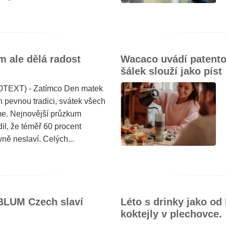
m ale dělá radost
Wacaco uvádí patent
šálek slouží jako píst
OTEXT) - Zatímco Den matek
pevnou tradici, svátek všech
íme. Nejnovější průzkum
il, že téměř 60 procent
ně neslaví. Celých...
ABLUM Czech slaví
Léto s drinky jako od
koktejly v plechovce.