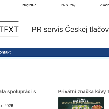
Infografika
PR služby
Akad
PR servis Českej tlačov
ontakt
la spolupráci s
Privátní značka kávy 
nce 2026