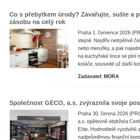
Co s přebytkem úrody? Zavařujte, sušte a p
zásobu na celý rok
Praha 1. července 2026 (PR
stejné. Nejdřív netrpělivě č
nebo meruňky, a pak najedn
na kuchyňské lince se plní r
koláče, sousedé už další koš
Zadavatel: MORA
Společnost GECO, a.s. zvýraznila svoje pos
Praha 30. června 2026 (P
a.s. opětovně obdržela Cer
Elite. Hodnotitelé vyzdvihli 
nadprůměrnou finanční kondi