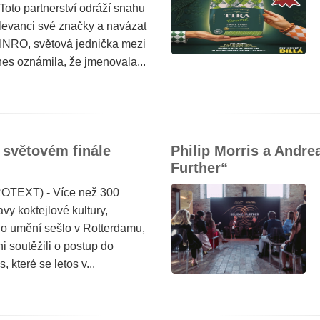
to partnerství odráží snahu
elevanci své značky a navázat
 JINRO, světová jednička mezi
nes oznámila, že jmenovala...
 světovém finále
Philip Morris a Andrea
Further“
ROTEXT) - Více než 300
vy koktejlové kultury,
o umění sešlo v Rotterdamu,
i soutěžili o postup do
 které se letos v...