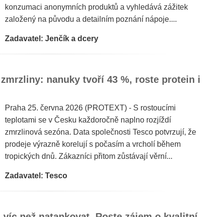
konzumaci anonymních produktů a vyhledává zážitek
založený na původu a detailním poznání nápoje....
Zadavatel: Jenčík a dcery
zmrzliny: nanuky tvoří 43 %, roste protein i
Praha 25. června 2026 (PROTEXT) - S rostoucími
teplotami se v Česku každoročně naplno rozjíždí
zmrzlinová sezóna. Data společnosti Tesco potvrzují, že
prodeje výrazně korelují s počasím a vrcholí během
tropických dnů. Zákazníci přitom zůstávají věrní...
Zadavatel: Tesco
 víc než natankovat. Roste zájem o kvalitní