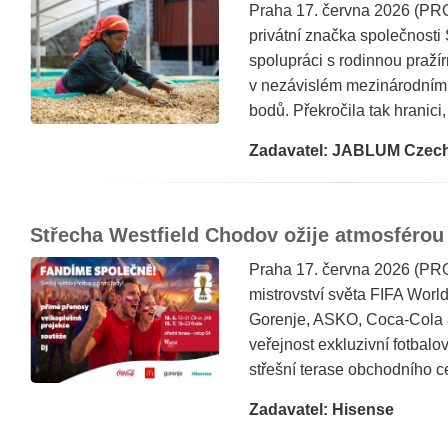
Praha 17. června 2026 (PRO
privátní značka společnosti
spolupráci s rodinnou pra
v nezávislém mezinárodním
bodů. Překročila tak hranici,
Zadavatel: JABLUM Czec
Střecha Westfield Chodov ožije atmosférou
Praha 17. června 2026 (PROT
mistrovství světa FIFA Wor
Gorenje, ASKO, Coca-Cola a
veřejnost exkluzivní fotbalo
střešní terase obchodního ce
Zadavatel: Hisense