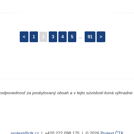
<
1
2
3
4
5
...
91
>
odpovednosť za poskytovaný obsah a v tejto súvislosti koná výhradne a
protext@ctk.cz
|
+420 222 098 175
| © 2026
Protext ČTK