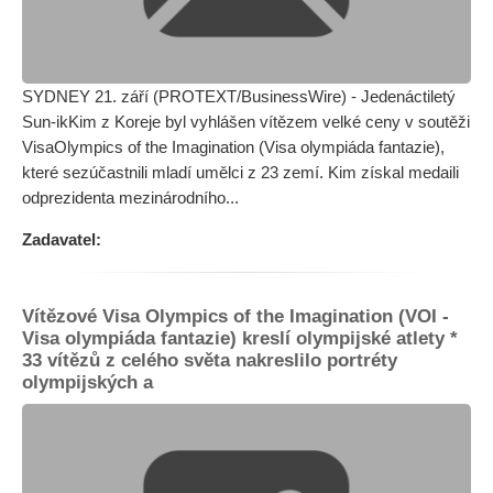
SYDNEY 21. září (PROTEXT/BusinessWire) - Jedenáctiletý
Sun-ikKim z Koreje byl vyhlášen vítězem velké ceny v soutěži
VisaOlympics of the Imagination (Visa olympiáda fantazie),
které sezúčastnili mladí umělci z 23 zemí. Kim získal medaili
odprezidenta mezinárodního...
Zadavatel:
Vítězové Visa Olympics of the Imagination (VOI -
Visa olympiáda fantazie) kreslí olympijské atlety *
33 vítězů z celého světa nakreslilo portréty
olympijských a