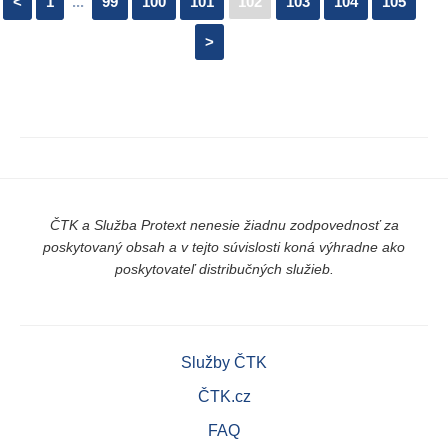
<
1
...
99
100
101
102
103
104
105
>
ČTK a Služba Protext nenesie žiadnu zodpovednosť za
poskytovaný obsah a v tejto súvislosti koná výhradne ako
poskytovateľ distribučných služieb.
Služby ČTK
ČTK.cz
FAQ