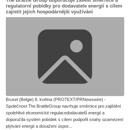
The Brattle Group doporučuje zavést směrnice a
regulatorní pobídky pro dodavatele energií s cílem
zajistit jejich hospodárnější využívání
Brusel (Belgie) 8. května (PROTEXT/PRNewswire) -
Společnost The BrattleGroup navrhuje směrnice pro zajištění
spolehlivé ekonomické regulacedodavatelů energií a
doporučila systém pobídek s cílem podpořit snahy ozamezení
plýtvání energií a dosažení úspor...