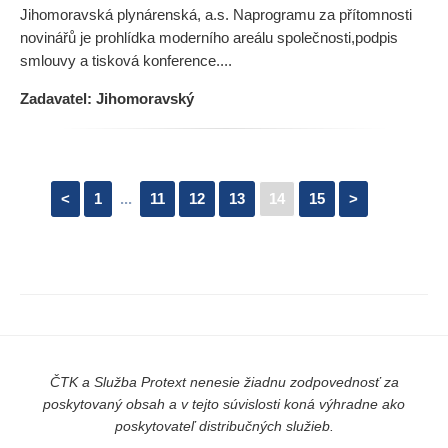
Jihomoravská plynárenská, a.s. Naprogramu za přítomnosti
novinářů je prohlídka moderního areálu společnosti,podpis
smlouvy a tisková konference....
Zadavatel: Jihomoravský
<
1
...
11
12
13
14
15
>
ČTK a Služba Protext nenesie žiadnu zodpovednosť za
poskytovaný obsah a v tejto súvislosti koná výhradne ako
poskytovateľ distribučných služieb.