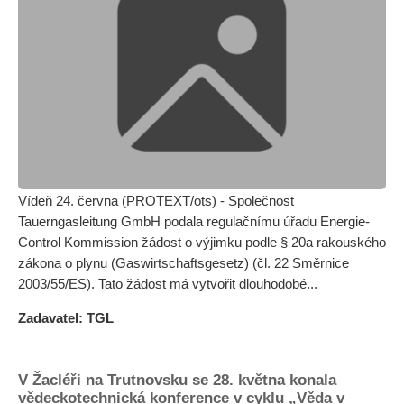
Vídeň 24. června (PROTEXT/ots) - Společnost
Tauerngasleitung GmbH podala regulačnímu úřadu Energie-
Control Kommission žádost o výjimku podle § 20a rakouského
zákona o plynu (Gaswirtschaftsgesetz) (čl. 22 Směrnice
2003/55/ES). Tato žádost má vytvořit dlouhodobé...
Zadavatel: TGL
V Žacléři na Trutnovsku se 28. května konala
vědeckotechnická konference v cyklu „Věda v