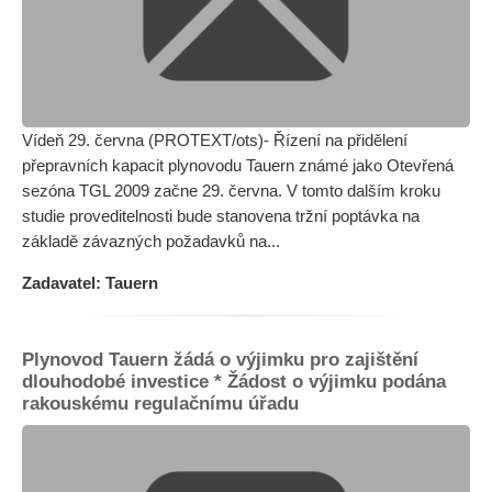
Vídeň 29. června (PROTEXT/ots)- Řízení na přidělení
přepravních kapacit plynovodu Tauern známé jako Otevřená
sezóna TGL 2009 začne 29. června. V tomto dalším kroku
studie proveditelnosti bude stanovena tržní poptávka na
základě závazných požadavků na...
Zadavatel: Tauern
Plynovod Tauern žádá o výjimku pro zajištění
dlouhodobé investice * Žádost o výjimku podána
rakouskému regulačnímu úřadu