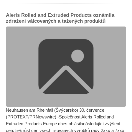
Aleris Rolled and Extruded Products oznámila
zdražení válcovaných a tažených produktů
Neuhausen am Rheinfall (Švýcarsko) 30. července
(PROTEXT/PRNewswire) -Společnost Aleris Rolled and
Extruded Products Europe dnes ohlásilanásledující zvýšení
cen: 5% růst cen všech lisovaných výrobků řady 2xxx a 7xxx