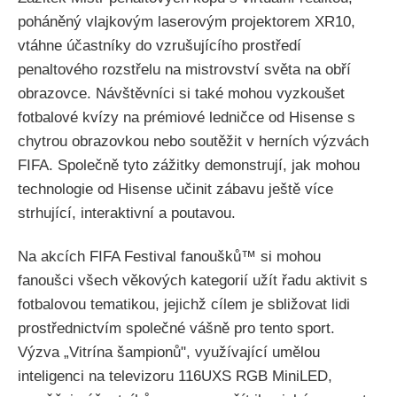
poháněný vlajkovým laserovým projektorem XR10,
vtáhne účastníky do vzrušujícího prostředí
penaltového rozstřelu na mistrovství světa na obří
obrazovce. Návštěvníci si také mohou vyzkoušet
fotbalové kvízy na prémiové ledničce od Hisense s
chytrou obrazovkou nebo soutěžit v herních výzvách
FIFA. Společně tyto zážitky demonstrují, jak mohou
technologie od Hisense učinit zábavu ještě více
strhující, interaktivní a poutavou.
Na akcích FIFA Festival fanoušků™ si mohou
fanoušci všech věkových kategorií užít řadu aktivit s
fotbalovou tematikou, jejichž cílem je sbližovat lidi
prostřednictvím společné vášně pro tento sport.
Výzva „Vitrína šampionů", využívající umělou
inteligenci na televizoru 116UXS RGB MiniLED,