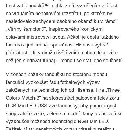
Festival fanoušků™ mohla začít vzrušením z účasti
na virtuálním penaltovém rozstřelu, po kterém by
následovalo zachycení osobního okamžiku v rámci
„Vitríny šampionů", inspirovaného ikonickými
oslavami mistrovství světa. Ačkoli je cesta každého
fanouška jedinečná, společnost Hisense vytváří
příležitosti, díky nimž návštěvníci mohou dělat více
než jen sledovat turnaj – mohou se stát jeho součástí.
V zónách Zážitky fanoušků na stadionu mohou
fanoušci vyzkoušet řadu fotbalových výzev
založených na technologiích od Hisense. Hra „Three
Colors Match-3" na stošestnáctipalcovém televizoru
RGB MiniLED UXS zve fanoušky, aby pomocí gest
spojovali červené, zelené a modré ikony a zároveň si
vyzkoušeli možnosti technologie RGB MiniLED.
Zážitek Mistr penaltových kopů s virtuální realitou,