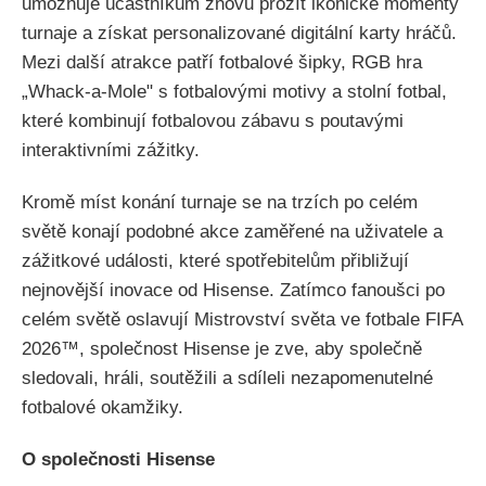
umožňuje účastníkům znovu prožít ikonické momenty
turnaje a získat personalizované digitální karty hráčů.
Mezi další atrakce patří fotbalové šipky, RGB hra
„Whack-a-Mole" s fotbalovými motivy a stolní fotbal,
které kombinují fotbalovou zábavu s poutavými
interaktivními zážitky.
Kromě míst konání turnaje se na trzích po celém
světě konají podobné akce zaměřené na uživatele a
zážitkové události, které spotřebitelům přibližují
nejnovější inovace od Hisense. Zatímco fanoušci po
celém světě oslavují Mistrovství světa ve fotbale FIFA
2026™, společnost Hisense je zve, aby společně
sledovali, hráli, soutěžili a sdíleli nezapomenutelné
fotbalové okamžiky.
O společnosti Hisense