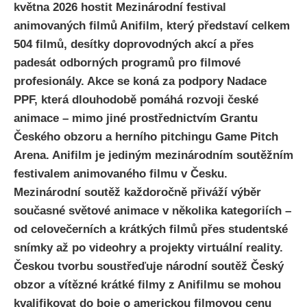
května 2026 hostit Mezinárodní festival
animovaných filmů Anifilm, který představí celkem
504 filmů, desítky doprovodných akcí a přes
padesát odborných programů pro filmové
profesionály. Akce se koná za podpory Nadace
PPF, která dlouhodobě pomáhá rozvoji české
animace – mimo jiné prostřednictvím Grantu
Českého obzoru a herního pitchingu Game Pitch
Arena. Anifilm je jediným mezinárodním soutěžním
festivalem animovaného filmu v Česku.
Mezinárodní soutěž každoročně přiváží výběr
současné světové animace v několika kategoriích –
od celovečerních a krátkých filmů přes studentské
snímky až po videohry a projekty virtuální reality.
Českou tvorbu soustřeďuje národní soutěž Český
obzor a vítězné krátké filmy z Anifilmu se mohou
kvalifikovat do boje o americkou filmovou cenu