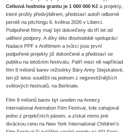
Celková hodnota grantu je 1 000 000 Kč
a projekty,
které prošly předvýběrem, představí autoři odborné
porotě na pitchingu 6. května 2026 v Liberci.
Podpořené filmy mají být dokončeny do tří let od
udělení podpory. A díky této dlouhodobé spolupráci
Nadace PPF s Anifilmem a tvůrci jsou první
podpořené projekty již dokončené a představí se
publiku na letošním festivalu. Patří mezi ně například
film 9 milionů barev režisérky Báry Anny Stejskalové,
ten již letos soutěžil na jednom z nejprestižnějších
světových festivalů, na Berlinale.
Film 9 milionů barev byl uveden na Annecy
International Animation Film Festival, kde zahajoval
jedno z projekčních pásem, a získal mimo jiné
diváckou cenu na New York International Children’s
Film Festival či zvláštní uznání poroty na AFI Fest;