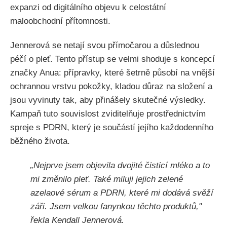
expanzi od digitálního objevu k celostátní
maloobchodní přítomnosti.
Jennerová se netají svou přímočarou a důslednou
péčí o pleť. Tento přístup se velmi shoduje s koncepcí
značky Anua: přípravky, které šetrně působí na vnější
ochrannou vrstvu pokožky, kladou důraz na složení a
jsou vyvinuty tak, aby přinášely skutečné výsledky.
Kampaň tuto souvislost zviditelňuje prostřednictvím
spreje s PDRN, který je součástí jejího každodenního
běžného života.
„Nejprve jsem objevila dvojité čisticí mléko a to
mi změnilo pleť. Také miluji jejich zelené
azelaové sérum a PDRN, které mi dodává svěží
záři. Jsem velkou fanynkou těchto produktů,"
řekla Kendall Jennerová.