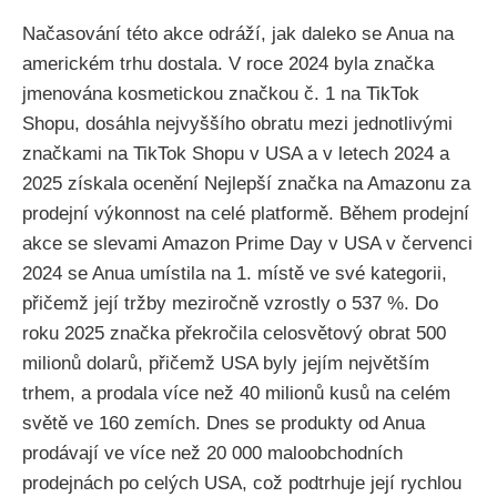
Načasování této akce odráží, jak daleko se Anua na
americkém trhu dostala. V roce 2024 byla značka
jmenována kosmetickou značkou č. 1 na TikTok
Shopu, dosáhla nejvyššího obratu mezi jednotlivými
značkami na TikTok Shopu v USA a v letech 2024 a
2025 získala ocenění Nejlepší značka na Amazonu za
prodejní výkonnost na celé platformě. Během prodejní
akce se slevami Amazon Prime Day v USA v červenci
2024 se Anua umístila na 1. místě ve své kategorii,
přičemž její tržby meziročně vzrostly o 537 %. Do
roku 2025 značka překročila celosvětový obrat 500
milionů dolarů, přičemž USA byly jejím největším
trhem, a prodala více než 40 milionů kusů na celém
světě ve 160 zemích. Dnes se produkty od Anua
prodávají ve více než 20 000 maloobchodních
prodejnách po celých USA, což podtrhuje její rychlou