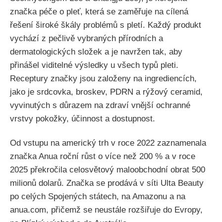
značka péče o pleť, která se zaměřuje na cílená
řešení široké škály problémů s pletí. Každý produkt
vychází z pečlivě vybraných přírodních a
dermatologických složek a je navržen tak, aby
přinášel viditelné výsledky u všech typů pleti.
Receptury značky jsou založeny na ingrediencích,
jako je srdcovka, broskev, PDRN a rýžový ceramid,
vyvinutých s důrazem na zdraví vnější ochranné
vrstvy pokožky, účinnost a dostupnost.
Od vstupu na americký trh v roce 2022 zaznamenala
značka Anua roční růst o více než 200 % a v roce
2025 překročila celosvětový maloobchodní obrat 500
milionů dolarů. Značka se prodává v síti Ulta Beauty
po celých Spojených státech, na Amazonu a na
anua.com, přičemž se neustále rozšiřuje do Evropy,