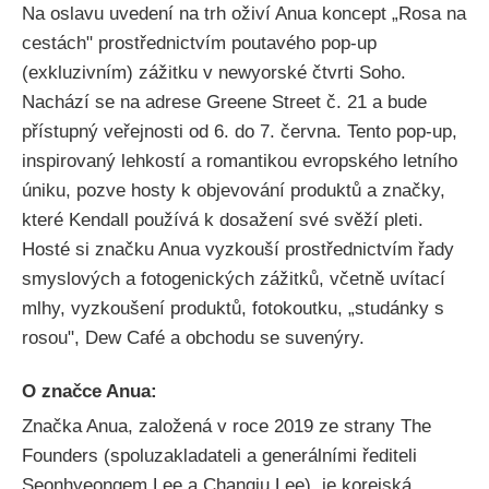
Na oslavu uvedení na trh oživí Anua koncept „Rosa na
cestách" prostřednictvím poutavého pop-up
(exkluzivním) zážitku v newyorské čtvrti Soho.
Nachází se na adrese Greene Street č. 21 a bude
přístupný veřejnosti od 6. do 7. června. Tento pop-up,
inspirovaný lehkostí a romantikou evropského letního
úniku, pozve hosty k objevování produktů a značky,
které Kendall používá k dosažení své svěží pleti.
Hosté si značku Anua vyzkouší prostřednictvím řady
smyslových a fotogenických zážitků, včetně uvítací
mlhy, vyzkoušení produktů, fotokoutku, „studánky s
rosou", Dew Café a obchodu se suvenýry.
O značce Anua:
Značka Anua, založená v roce 2019 ze strany The
Founders (spoluzakladateli a generálními řediteli
Seonhyeongem Lee a Changju Lee), je korejská