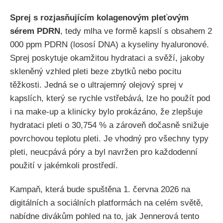
Sprej s rozjasňujícím kolagenovým pleťovým
sérem PDRN
, tedy mlha ve formě kapslí s obsahem 2
000 ppm PDRN (lososí DNA) a kyseliny hyaluronové.
Sprej poskytuje okamžitou hydrataci a svěží, jakoby
skleněný vzhled pleti beze zbytků nebo pocitu
těžkosti. Jedná se o ultrajemný olejový sprej v
kapslích, který se rychle vstřebává, lze ho použít pod
i na make-up a klinicky bylo prokázáno, že zlepšuje
hydrataci pleti o 30,754 % a zároveň dočasně snižuje
povrchovou teplotu pleti. Je vhodný pro všechny typy
pleti, neucpává póry a byl navržen pro každodenní
použití v jakémkoli prostředí.
Kampaň, která bude spuštěna 1. června 2026 na
digitálních a sociálních platformách na celém světě,
nabídne divákům pohled na to, jak Jennerová tento