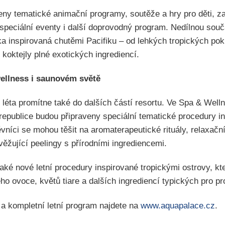
eny tematické animační programy, soutěže a hry pro děti, zat
speciální eventy i další doprovodný program. Nedílnou součá
a inspirovaná chutěmi Pacifiku – od lehkých tropických po
 koktejly plné exotických ingrediencí.
wellness i saunovém světě
léta promítne také do dalších částí resortu. Ve Spa & Welln
publice budou připraveny speciální tematické procedury in
vníci se mohou těšit na aromaterapeutické rituály, relaxačn
věžující peelingy s přírodními ingrediencemi.
aké nové letní procedury inspirované tropickými ostrovy, kt
o ovoce, květů tiare a dalších ingrediencí typických pro pro
 a kompletní letní program najdete na
www.aquapalace.cz
.