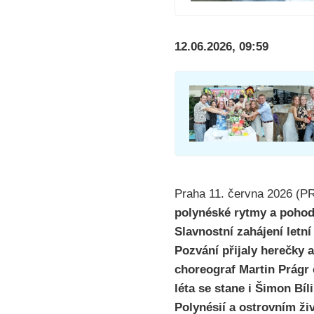
12.06.2026, 09:59
Praha 11. června 2026 (
polynéské rytmy a pohodo
Slavnostní zahájení letn
Pozvání přijaly herečky 
choreograf Martin Prágr 
léta se stane i Šimon Bí
Polynésií a ostrovním ži