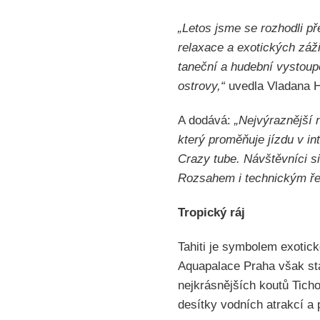
„Letos jsme se rozhodli př
relaxace a exotických záž
taneční a hudební vystoup
ostrovy,“
uvedla Vladana H
A dodává:
„Nejvýraznější 
který proměňuje jízdu v in
Crazy tube. Návštěvníci si
Rozsahem i technickým řeš
Tropický ráj
Tahiti je symbolem exotick
Aquapalace Praha však sta
nejkrásnějších koutů Ticho
desítky vodních atrakcí a 