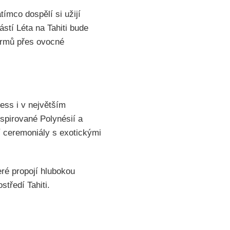
ímco dospělí si užijí
stí Léta na Tahiti bude
krmů přes ovocné
ess i v největším
spirované Polynésií a
í ceremoniály s exotickými
eré propojí hlubokou
středí Tahiti.