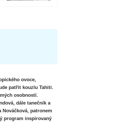
ropického ovoce,
e patřit kouzlu Tahiti.
námých osobností.
ndová, dále tanečník a
na Nováčková, patronem
tý program inspirovaný