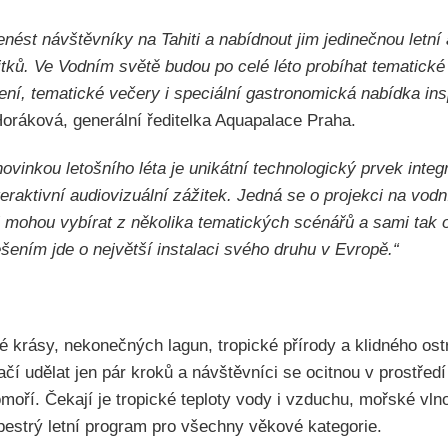
enést návštěvníky na Tahiti a nabídnout jim jedinečnou letn
itků. Ve Vodním světě budou po celé léto probíhat tematick
ení, tematické večery i speciální gastronomická nabídka ins
oráková, generální ředitelka Aquapalace Praha.
novinkou letošního léta je unikátní technologický prvek inte
teraktivní audiovizuální zážitek. Jedná se o projekci na vod
 mohou vybírat z několika tematických scénářů a sami tak o
ením jde o největší instalaci svého druhu v Evropě.“
é krásy, nekonečných lagun, tropické přírody a klidného ost
čí udělat jen pár kroků a návštěvníci se ocitnou v prostřed
moří. Čekají je tropické teploty vody i vzduchu, mořské vlno
pestrý letní program pro všechny věkové kategorie.