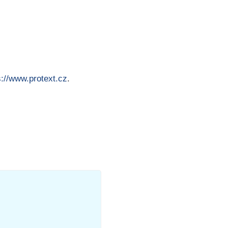
s://www.protext.cz
.