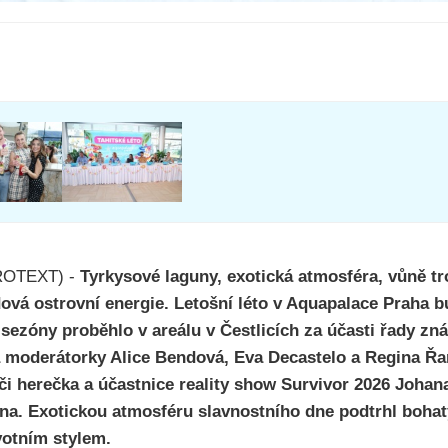
PROTEXT) -
Tyrkysové laguny, exotická atmosféra, vůně t
vá ostrovní energie. Letošní léto v Aquapalace Praha bud
í sezóny proběhlo v areálu v Čestlicích za účasti řady z
a moderátorky Alice Bendová, Eva Decastelo a Regina Řa
či herečka a účastnice reality show Survivor 2026 Joha
lina. Exotickou atmosféru slavnostního dne podtrhl boha
votním stylem.