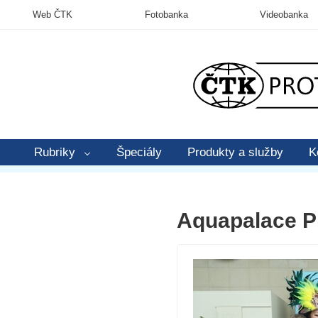
Web ČTK
Fotobanka
Videobanka
Rubriky
Špeciály
Produkty a služby
K
Aquapalace Pr