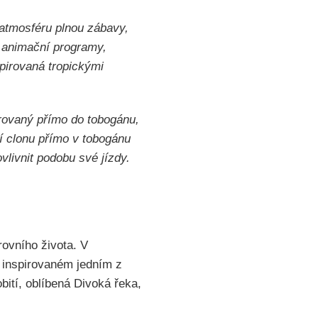
í atmosféru plnou zábavy,
é animační programy,
pirovaná tropickými
grovaný přímo do tobogánu,
ní clonu přímo v tobogánu
vlivnit podobu své jízdy.
rovního života. V
í inspirovaném jedním z
bití, oblíbená Divoká řeka,