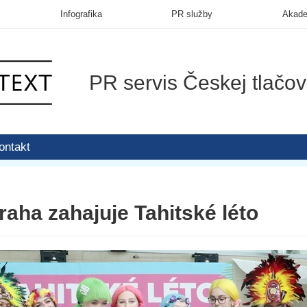
Infografika
PR služby
Akad
PR servis Českej tlačov
ontakt
aha zahajuje Tahitské léto