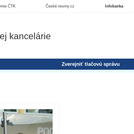
emie ČTK
České noviny.cz
Infobanka
ej kancelárie
Zverejniť tlačovú správu