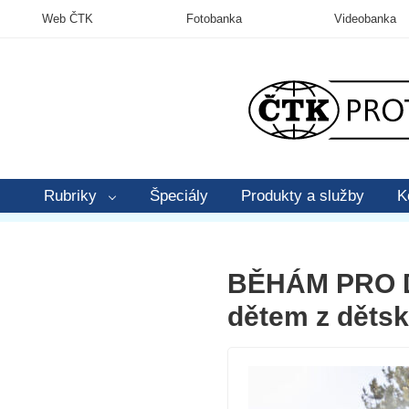
Web ČTK
Fotobanka
Videobanka
Rubriky
Špeciály
Produkty a služby
K
BĚHÁM PRO DĚ
dětem z děts