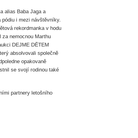
a alias Baba Jaga a
 pódiu i mezi návštěvníky.
 světová rekordmanka v hodu
il za nemocnou Marthu
vní aukci DEJME DĚTEM
terý absolvovali společně
odpoledne opakovaně
tnil se svojí rodinou také
ními partnery letošního