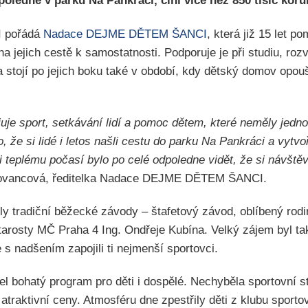
ledne v parku Na Pankráci, činí více než 850 tisíc koru
 pořádá
Nadace DEJME DĚTEM ŠANCI
, která již 15 let 
 jejich cestě k samostatnosti. Podporuje je při studiu, rozvo
 stojí po jejich boku také v období, kdy dětský domov opoušt
 sport, setkávání lidí a pomoc dětem, které neměly jednod
 že si lidé i letos našli cestu do parku Na Pankráci a vytvo
 teplému počasí bylo po celé odpoledne vidět, že si návštěv
hovancová, ředitelka Nadace DEJME DĚTEM ŠANCI.
ily tradiční běžecké závody – štafetový závod, oblíbený rod
tarosty MČ Praha 4 Ing. Ondřeje Kubína. Velký zájem byl t
 s nadšením zapojili ti nejmenší sportovci.
l bohatý program pro děti i dospělé. Nechyběla sportovní s
atraktivní ceny. Atmosféru dne zpestřily děti z klubu sport