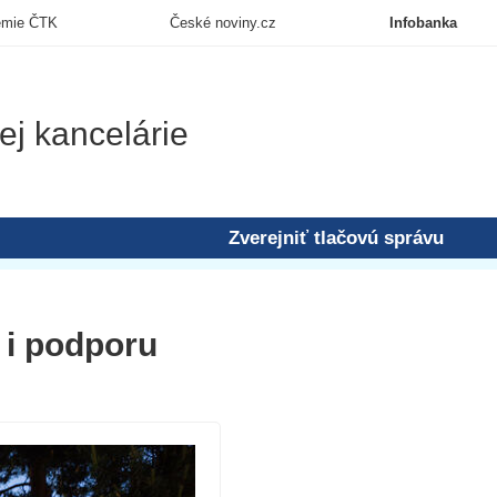
emie ČTK
České noviny.cz
Infobanka
ej kancelárie
Zverejniť tlačovú správu
i podporu