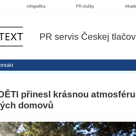
Infografika
PR služby
Akad
PR servis Českej tlačov
ontakt
TI přinesl krásnou atmosféru 
kých domovů