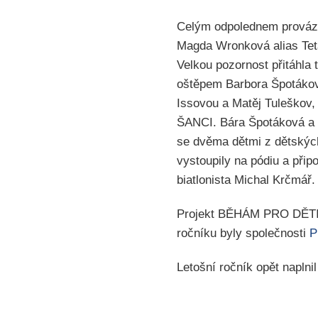
Celým odpolednem prováze
Magda Wronková alias Teta
Velkou pozornost přitáhla 
oštěpem Barbora Špotákov
Issovou a Matěj Tuleškov,
ŠANCI. Bára Špotáková a H
se dvěma dětmi z dětský
vystoupily na pódiu a přip
biatlonista Michal Krčmář.
Projekt BĚHÁM PRO DĚTI 
ročníku byly společnosti
P
Letošní ročník opět naplni