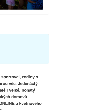
 sportovci, rodiny s
obrou věc. Jedenáctý
lé i velké, bohatý
ských domovů.
 ONLINE a květnového