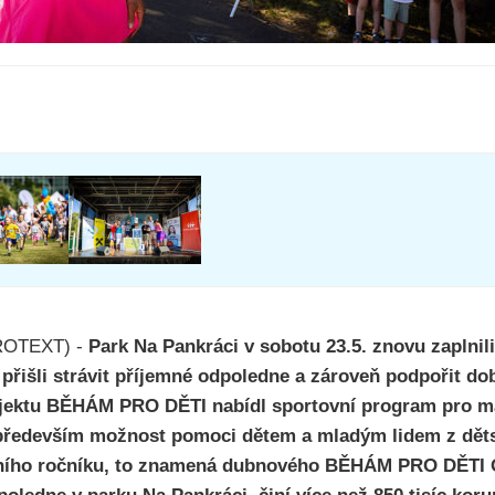
PROTEXT) -
Park Na Pankráci v sobotu 23.5. znovu zaplnili
í přišli strávit příjemné odpoledne a zároveň podpořit d
rojektu BĚHÁM PRO DĚTI nabídl sportovní program pro ma
především možnost pomoci dětem a mladým lidem z dět
šního ročníku, to znamená dubnového BĚHÁM PRO DĚTI