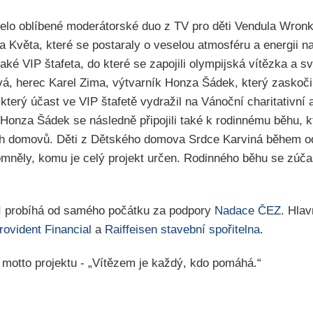
lo oblíbené moderátorské duo z TV pro děti Vendula Wronk
 Květa, které se postaraly o veselou atmosféru a energii na
také VIP štafeta, do které se zapojili olympijská vítězka a
á, herec Karel Zima, výtvarník Honza Šádek, který zaskoč
 který účast ve VIP štafetě vydražil na Vánoční charitati
onza Šádek se následně připojili také k rodinnému běhu, k
ch domovů. Děti z Dětského domova Srdce Karviná během 
omněly, komu je celý projekt určen. Rodinného běhu se zúčas
probíhá od samého počátku za podpory
Nadace ČEZ
. Hlav
rovident Financial
a
Raiffeisen stavební spořitelna
.
l motto projektu - „Vítězem je každý, kdo pomáhá.“