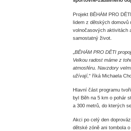
sportovně-zábavného odpo
Projekt BĚHÁM PRO DĚTI
lidem z dětských domovů na
volnočasových aktivitách a
samostatný život.
„
BĚHÁM PRO DĚTI propojuje
Velkou radost máme z toho,
atmosféru. Navzdory velmi
užívají,
“ říká Michaela C
Hlavní část programu tvoř
byl Běh na 5 km o pohár s
a 300 metrů, do kterých se
Akci po celý den doprováze
dětské zóně ani tombola o 