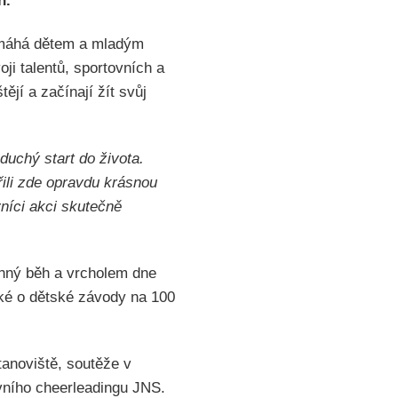
n.
pomáhá dětem a mladým
ji talentů, sportovních a
ějí a začínají žít svůj
uchý start do života.
řili zde opravdu krásnou
níci akci skutečně
inný běh a vrcholem dne
aké o dětské závody na 100
tanoviště, soutěže v
ovního cheerleadingu JNS.