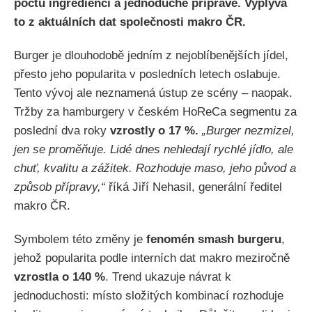
počtu ingrediencí a jednoduché přípravě. Vyplývá
to z aktuálních dat společnosti makro ČR.
Burger je dlouhodobě jedním z nejoblíbenějších jídel,
přesto jeho popularita v posledních letech oslabuje.
Tento vývoj ale neznamená ústup ze scény – naopak.
Tržby za hamburgery v českém HoReCa segmentu za
poslední dva roky
vzrostly o 17 %.
„Burger nezmizel,
jen se proměňuje. Lidé dnes nehledají rychlé jídlo, ale
chuť, kvalitu a zážitek. Rozhoduje maso, jeho původ a
způsob přípravy,“
říká Jiří Nehasil, generální ředitel
makro ČR.
Symbolem této změny je
fenomén smash burgeru
,
jehož popularita podle interních dat makro meziročně
vzrostla o 140 %
. Trend ukazuje návrat k
jednoduchosti: místo složitých kombinací rozhoduje