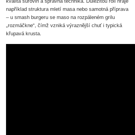
kvalita surovin a správná technika. Důležitou roli hraje
například struktura mletí masa nebo samotná příprava
– u smash burgeru se maso na rozpáleném grilu
„rozmáčkne“, čímž vzniká výraznější chuť i typická
křupavá krusta.