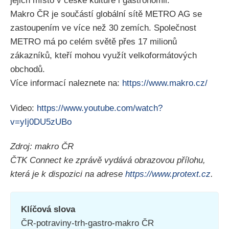
jejich místo v české kultuře i gastronomii.
Makro ČR je součástí globální sítě METRO AG se
zastoupením ve více než 30 zemích. Společnost
METRO má po celém světě přes 17 milionů
zákazníků, kteří mohou využít velkoformátových
obchodů.
Více informací naleznete na:
https://www.makro.cz/
Video:
https://www.youtube.com/watch?
v=yIj0DU5zUBo
Zdroj: makro ČR
ČTK Connect ke zprávě vydává obrazovou přílohu,
která je k dispozici na adrese
https://www.protext.cz
.
Klíčová slova
ČR-potraviny-trh-gastro-makro ČR