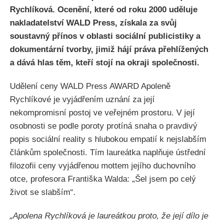
Rychlíková. Ocenění, které od roku 2000 uděluje
nakladatelství WALD Press, získala za svůj
soustavný přínos v oblasti sociální publicistiky a
dokumentární tvorby, jimiž hájí práva přehlížených
a dává hlas těm, kteří stojí na okraji společnosti.
Udělení ceny WALD Press AWARD Apoleně
Rychlíkové je vyjádřením uznání za její
nekompromisní postoj ve veřejném prostoru. V její
osobnosti se podle poroty protíná snaha o pravdivý
popis sociální reality s hlubokou empatií k nejslabším
článkům společnosti. Tím laureátka naplňuje ústřední
filozofii ceny vyjádřenou mottem jejího duchovního
otce, profesora Františka Walda: „Šel jsem po celý
život se slabším“.
„Apolena Rychlíková je laureátkou proto, že její dílo je