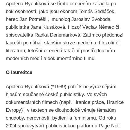
Apolena Rychlíková se tímto oceněním zařadila po
bok osobností, jako jsou ekonom Tomáš Sedláček,
herec Jan Potměšil, imunolog Jaroslav Svoboda,
publicistka Jana Klusáková, filozof Václav Němec či
spisovatelka Radka Denemarková. Zatímco předchozí
laureáti pomáhali slabším skrze medicínu, filozofii či
literaturu, letošní oceněná tak činí prostřednictvím
moderních médií a dokumentárního filmu.
O laureátce
Apolena Rychlíková (*1989) patří k nejvýraznějším
hlasům současné české publicistiky. Ve svých
dokumentárních filmech (např. Hranice práce, Hranice
Evropy) i v textech se dlouhodobě věnuje tématům
chudoby, nerovnosti, bydlení a feminismu. Od roku
2024 spoluvytváří publicistickou platformu Page Not