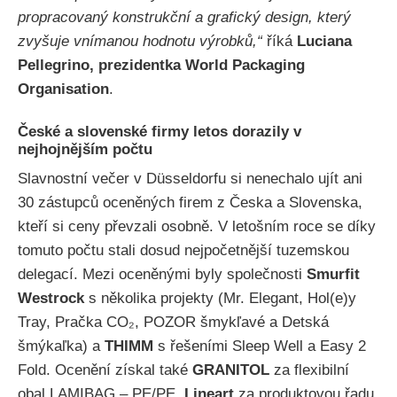
propracovaný konstrukční a grafický design, který
zvyšuje vnímanou hodnotu výrobků,“
říká
Luciana
Pellegrino, prezidentka World Packaging
Organisation
.
České a slovenské firmy letos dorazily v
nejhojnějším počtu
Slavnostní večer v Düsseldorfu si nenechalo ujít ani
30 zástupců oceněných firem z Česka a Slovenska,
kteří si ceny převzali osobně. V letošním roce se díky
tomuto počtu stali dosud nejpočetnější tuzemskou
delegací. Mezi oceněnými byly společnosti
Smurfit
Westrock
s několika projekty (Mr. Elegant, Hol(e)y
Tray, Pračka CO₂, POZOR šmykľavé a Detská
šmýkaľka) a
THIMM
s řešeními Sleep Well a Easy 2
Fold. Ocenění získal také
GRANITOL
za flexibilní
obal LAMIBAG – PE/PE,
Lineart
za produktovou řadu