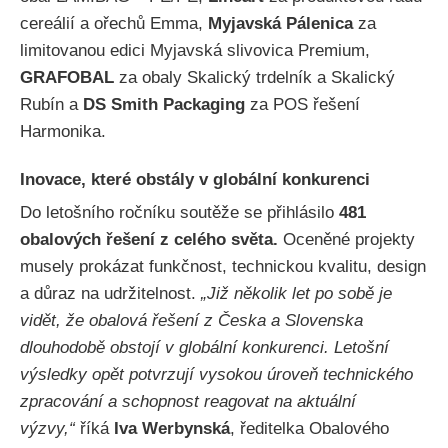
cereálií a ořechů Emma,
Myjavská Pálenica
za
limitovanou edici Myjavská slivovica Premium,
GRAFOBAL
za obaly Skalický trdelník a Skalický
Rubín a
DS Smith Packaging
za POS řešení
Harmonika.
Inovace, které obstály v globální konkurenci
Do letošního ročníku soutěže se přihlásilo
481
obalových řešení z celého světa.
Oceněné projekty
musely prokázat funkčnost, technickou kvalitu, design
a důraz na udržitelnost.
„Již několik let po sobě je
vidět, že obalová řešení z Česka a Slovenska
dlouhodobě obstojí v globální konkurenci. Letošní
výsledky opět potvrzují vysokou úroveň technického
zpracování a schopnost reagovat na aktuální
výzvy,“
říká
Iva Werbynská
, ředitelka Obalového