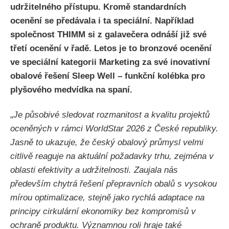
udržitelného přístupu. Kromě standardních
ocenění se předávala i ta speciální. Například
společnost THIMM si z galavečera odnáší již své
třetí ocenění v řadě. Letos je to bronzové ocenění
ve speciální kategorii Marketing za své inovativní
obalové řešení Sleep Well – funkční kolébka pro
plyšového medvídka na spaní.
„
Je působivé sledovat rozmanitost a kvalitu projektů
oceněných v rámci WorldStar 2026 z České republiky.
Jasně to ukazuje, že český obalový průmysl velmi
citlivě reaguje na aktuální požadavky trhu, zejména v
oblasti efektivity a udržitelnosti. Zaujala nás
především chytrá řešení přepravních obalů s vysokou
mírou optimalizace, stejně jako rychlá adaptace na
principy cirkulární ekonomiky bez kompromisů v
ochraně produktu. Významnou roli hraje také