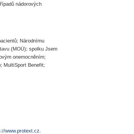
 případů nádorových
pacientů; Národnímu
stavu (MOÚ); spolku Jsem
orovým onemocněním;
; MultiSport Benefit;
s://www.protext.cz
.