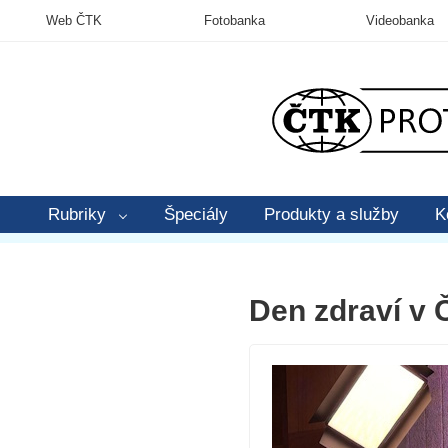
Web ČTK
Fotobanka
Videobanka
Rubriky
Špeciály
Produkty a služby
K
Den zdraví v 