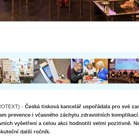
PROTEXT) -
Česká tisková kancelář uspořádala pro své za
nam prevence i včasného záchytu zdravotních komplikací
ních vyšetření a celou akci hodnotili velmi pozitivně. N
kuteční další ročník.