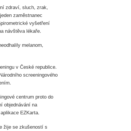
í zdraví, sluch, zrak,
l jeden zaměstnanec
 Spirometrické vyšetření
na návštěva lékaře.
 neodhalily melanom,
eningu v České republice.
l Národního screeningového
ením.
ingové centrum proto do
ní objednávání na
 aplikace EZKarta.
e žije se zkušeností s