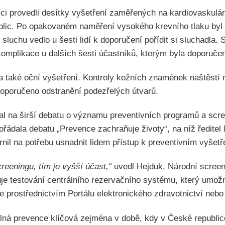
i provedli desítky vyšetření zaměřených na kardiovaskulárn
 plic. Po opakovaném naměření vysokého krevního tlaku by
 sluchu vedlo u šesti lidí k doporučení pořídit si sluchadla.
komplikace u dalších šesti účastníků, kterým byla doporuče
la také oční vyšetření. Kontroly kožních znamének naštěstí
doporučeno odstranění podezřelých útvarů.
l na širší debatu o významu preventivních programů a scre
pořádala debatu „Prevence zachraňuje životy“, na níž ředite
nil na potřebu usnadnit lidem přístup k preventivním vyšetř
reeningu, tím je vyšší účast,“
uvedl Hejduk. Národní screen
uje testování centrálního rezervačního systému, který umož
ne prostřednictvím Portálu elektronického zdravotnictví nebo
elná prevence klíčová zejména v době, kdy v České republic