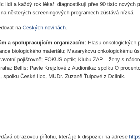
íc lidí a každý rok lékaři diagnostikují přes 90 tisíc nových
 na některých screeningových programech zůstává nízká.
edovat na
Českých novinách
.
ům a spolupracujícím organizacím:
Hlasu onkologických 
ance biologického materiálu; Masarykovu onkologickému ú
ravotní pojišťovně; FOKUS optik; Klubu ŽAP – ženy s nád
Praha; Bellis; Pavle Krejzlové z Audionika; spolku O procento
, spolku České Ilco, MUDr. Zuzaně Ťulpové z Dclinik.
ává obrazovou přílohu, která je k dispozici na adrese
http