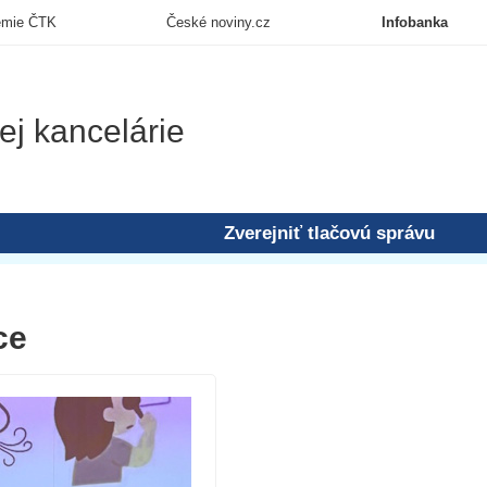
emie ČTK
České noviny.cz
Infobanka
ej kancelárie
Zverejniť tlačovú správu
ce