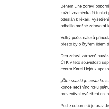
Během Dne zdraví odborníc
kožní znaménka či funkci
odeslán k lékaři. Vyšetření
odhalilo možné zdravotní 
Velký počet nálezů přines
přesto bylo čtyřem lidem 
Den zdraví zároveň naváza
ČTK v této souvislosti us
centra Karel Hejduk upozor
„Čím snazší je cesta ke sc
konce letošního roku plán
preventivní vyšetření onli
Podle odborníků je pravid