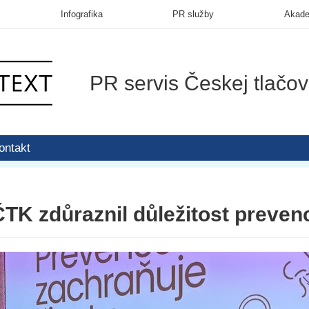
Infografika
PR služby
Akad
PR servis Českej tlačov
ontakt
ČTK zdůraznil důležitost preven