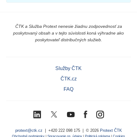
ČTK a Služba Protext nenesie žiadnu zodpovednosť za
poskytovaný obsah a v tejto súvislosti koná výhradne ako
poskytovateľ distribučných služieb.
Služby ČTK
ČTK.cz
FAQ
LinkedIn
X
Youtube
Facebook
Instagram
(Twitter)
protext@ctk.cz
|
+420 222 098 175
| © 2026
Protext ČTK
Obchodné podmienky
|
Spracovanie os. údajov
|
Politická reklama
|
Cookies