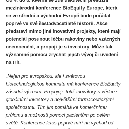
Od 4. do 6. května se zde uskuteční prestižní
mezinárodní konference BioEquity Europe, která
se ve střední a východní Evropě bude pořádat
poprvé ve své šestadvacetileté historii. Akce
představí mimo jiné inovativní projekty, které mají
potenciál posunout léčbu rakoviny nebo vzácných
onemocnění, a propojí je s investory. Může tak
významně pomoci zrychlit jejich vývoj či uvedení
na trh.
„Nejen pro evropskou, ale i světovou
biotechnologickou komunitu má konference BioEquity
zásadní význam. Propojuje totiž inovátory a vědce s
globálními investory a největšími farmaceutickými
společnostmi. Tím jim pomáhá ke komerčnímu
průlomu a možnosti pomoci pacientům po celém
světě. Konference letos poprvé míří na východ od