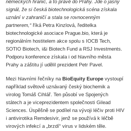
německých hranic, a to právě do Prahy. Jde o jasný
signál, že si česká biotechnologická scéna získala
uznání v zahraničí a stala se rovnocenným
partnerem,“
říká Petra Kinzlová, ředitelka
biotechnologické asociace Prague.bio, která je
regionálním hostitelem akce spolu s IOCB Tech,
SOTIO Biotech, i&i Biotech Fund a RSJ Investments.
Podporu konference získala i od hlavního města
Prahy a záštitu jí udělil prezident Petr Pavel.
Mezi hlavními řečníky na
BioEquity Europe
vystoupí
například světově uznávaný český biochemik a
virolog Tomáš Cihlář. Ten působí ve Spojených
státech a je viceprezidentem společnosti Gilead
Sciences. Úspěšně se podílel na vývoji léčiv proti HIV
i antivirotika Remdesivir, jenž se používá k léčbě
virových infekcí a „brzdí“ virus v lidském těle.