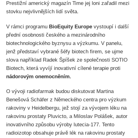
Prestižní americký magazín Time jej loni zařadil mezi
stovku nejvlivnějších lidí světa.
V rámci programu
BioEquity Europe
vystoupí i další
přední osobnosti českého a mezinárodního
biotechnologického byznysu a výzkumu. V panelu,
jenž představí vybrané šéfy biotech firem, se ujme
slova například Radek Špíšek ze společnosti SOTIO
Biotech, která vyvíjí inovativní cílené terapie proti
nádorovým onemocněním.
O vývoji radiofarmak budou diskutovat Martina
Benešová Schäfer z Německého centra pro výzkum
rakoviny v Heidelbergu, jež stojí za vývojem léku na
rakovinu prostaty Pluvicto, a Miloslav Polášek, autor
inovativního způsobu výroby lutecia-177. Tento
radioizotop obsahuje právě lék na rakovinu prostaty