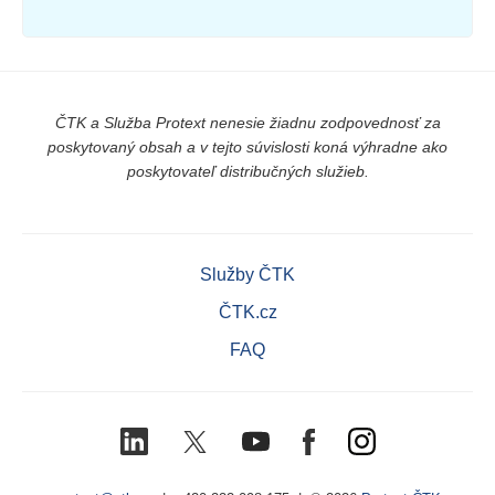
ČTK a Služba Protext nenesie žiadnu zodpovednosť za
poskytovaný obsah a v tejto súvislosti koná výhradne ako
poskytovateľ distribučných služieb.
Služby ČTK
ČTK.cz
FAQ
LinkedIn
X
Youtube
Facebook
Instagram
(Twitter)