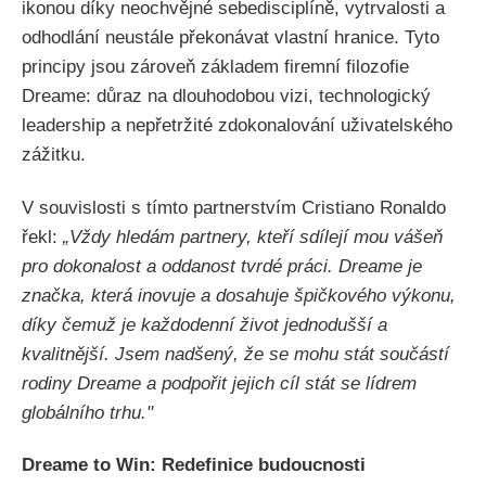
ikonou díky neochvějné sebedisciplíně, vytrvalosti a
odhodlání neustále překonávat vlastní hranice. Tyto
principy jsou zároveň základem firemní filozofie
Dreame: důraz na dlouhodobou vizi, technologický
leadership a nepřetržité zdokonalování uživatelského
zážitku.
V souvislosti s tímto partnerstvím Cristiano Ronaldo
řekl:
„Vždy hledám partnery, kteří sdílejí mou vášeň
pro dokonalost a oddanost tvrdé práci. Dreame je
značka, která inovuje a dosahuje špičkového výkonu,
díky čemuž je každodenní život jednodušší a
kvalitnější. Jsem nadšený, že se mohu stát součástí
rodiny Dreame a podpořit jejich cíl stát se lídrem
globálního trhu."
Dreame to Win: Redefinice budoucnosti