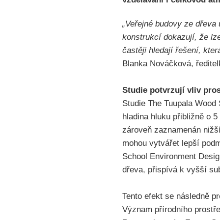
„Veřejné budovy ze dřeva 
konstrukcí dokazují, že lze
častěji hledají řešení, kter
Blanka Nováčková, ředit
Studie potvrzují vliv pro
Studie The Tuupala Wood S
hladina hluku přibližně o 
zároveň zaznamenán nižší s
mohou vytvářet lepší podm
School Environment Design
dřeva, přispívá k vyšší su
Tento efekt se následně pr
Význam přírodního prostře