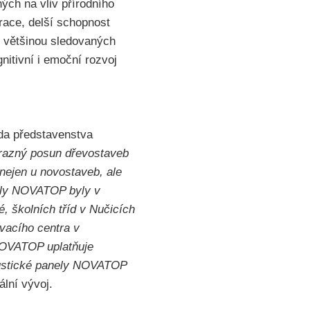
ých na vliv přírodního
race, delší schopnost
íč většinou sledovaných
nitivní i emoční rozvoj
eda představenstva
ýrazný posun dřevostaveb
nejen u novostaveb, ale
nely NOVATOP byly v
, školních tříd v Nučicích
vacího centra v
 NOVATOP uplatňuje
akustické panely NOVATOP
ální vývoj.