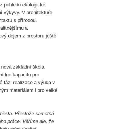
 z pohledu ekologické
ní výkyvy. V architektuře
ntaktu s přírodou.
alitnějšímu a
ový dojem z prostoru ještě
 nová základní škola,
bídne kapacitu pro
é fázi realizace a výuka v
tným materiálem i pro velké
 města. Přestože samotná
oho práce. Věříme ale, že