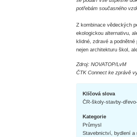
se podaří vše úspěšně doko
potřebám současného vzdě
Z kombinace vědeckých poz
ekologickou alternativu, a
klidné, zdravé a podnětné 
nejen architekturu škol, a
Zdroj: NOVATOP/LvM
ČTK Connect ke zprávě vyd
Klíčová slova
ČR-školy-stavby-dřev
Kategorie
Průmysl
Stavebnictví, bydlení a 