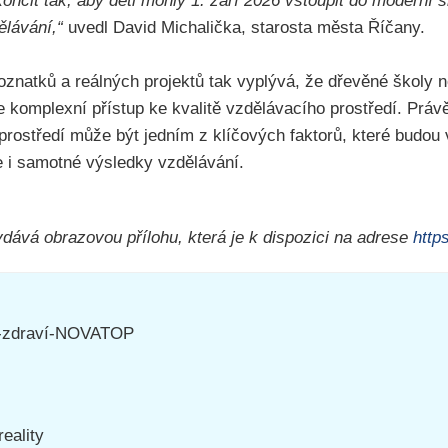
nčit tak, aby děti mohly 1. září 2026 vstoupit do moderní š
lávání,“
uvedl David Michalička, starosta města Říčany.
natků a reálných projektů tak vyplývá, že dřevěné školy n
le komplexní přístup ke kvalitě vzdělávacího prostředí. Prá
prostředí může být jedním z klíčových faktorů, které budou
le i samotné výsledky vzdělávání.
ává obrazovou přílohu, která je k dispozici na adrese
http
o-zdraví-NOVATOP
reality