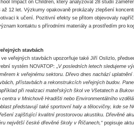
hool Impact on Children, který analyzoval 28 studií zaměřen
 3 až 12 let. Výzkumy opakovaně prokázaly zlepšení koncent
otivaci k učení. Pozitivní efekty se přitom objevovaly např
 význam kontaktu s přírodními materiály a prostředím pro kog
veřejných stavbách
ve veřejných stavbách upozorňuje také Jiří Oslizlo, předs
tavební systém NOVATOP: „
V posledních letech sledujeme v
 směrem k veřejnému sektoru. Dřevo dnes nachází uplatnění 
stavbách, přístavbách a rekonstrukcích veřejných budov. Pa
příklad při realizaci mateřských škol ve Všetatech a Bukové
 centra v Mnichově Hradišti nebo Environmentálního vzdělá
last představují také sportovní haly a tělocvičny, kde se
řešení zajišťující kvalitní prostorovou akustiku. Dřevěné 
iéru největší české dřevěné školy v Říčanech,“
popisuje aktu