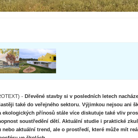
PROTEXT) -
Dřevěné stavby si v posledních letech nacházej
astěji také do veřejného sektoru. Výjimkou nejsou ani šk
 ekologických přínosů stále více diskutuje také vliv pros
pnost soustředění dětí. Aktuální studie i praktické zku
 nebo aktuální trend, ale o prostředí, které může mít re
mosféru ve školách.