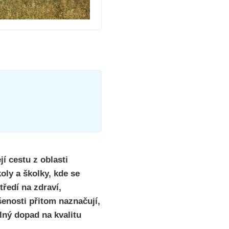
í cestu z oblasti
oly a školky, kde se
tředí na zdraví,
šenosti přitom naznačují,
álný dopad na kvalitu