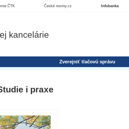
emie ČTK
České noviny.cz
Infobanka
ej kancelárie
Zverejniť tlačovú správu
tudie i praxe