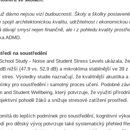
už dávno nejsou vizí budoucnosti. Školy a školky postaven
 spojit architektonickou kvalitu, udržitelnost i ekonomickou 
á dávají smysl nejen finančně, ale i z pohledu kvality prostřed
elka ADMD.
středí na soustředění
chool Study - Noise and Student Stress Levels ukázala, že
5 dB nižší (47,9 vs. 52,9 dB) a mikroklima stabilnější ve 39 
tres. Výsledky studie naznačují, že kvalitnější akustika a st
ínky pro soustředění i samotný proces učení. Podobné záv
 and Student Wellbeing, který potvrzuje, že využití přírodn
bjektivní pohodě žáků a snižuje stresové zatížení prostředí
omítá do lepších podmínek pro soustředění, kognitivní výkon 
dí pro dětský vývoj potvrzuje také systematický přehled R