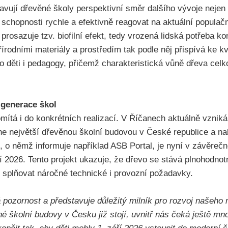
tavují dřevěné školy perspektivní směr dalšího vývoje nejen
ky schopnosti rychle a efektivně reagovat na aktuální populač
prosazuje tzv. biofilní efekt, tedy vrozená lidská potřeba ko
řírodními materiály a prostředím tak podle něj přispívá ke kv
o děti i pedagogy, přičemž charakteristická vůně dřeva celk
 generace škol
mítá i do konkrétních realizací. V Říčanech aktuálně vzniká
ne největší dřevěnou školní budovou v České republice a na
t, o němž informuje například ASB Portal, je nyní v závěrečn
í 2026. Tento projekt ukazuje, že dřevo se stává plnohodno
í splňovat náročné technické i provozní požadavky.
 pozornost a představuje důležitý milník pro rozvoj našeho
é školní budovy v Česku již stojí, uvnitř nás čeká ještě mn