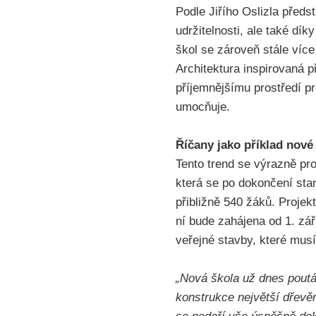
Podle Jiřího Oslizla předs
udržitelnosti, ale také dí
škol se zároveň stále více 
Architektura inspirovaná p
příjemnějšímu prostředí pr
umocňuje.
Říčany jako příklad nové
Tento trend se výrazně pro
která se po dokončení sta
přibližně 540 žáků. Projek
ní bude zahájena od 1. zář
veřejné stavby, které mus
„Nová škola už dnes poutá
konstrukce největší dřevěn