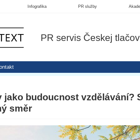
Infografika
PR služby
Akad
PR servis Českej tlačov
ontakt
 jako budoucnost vzdělávání? S
ný směr