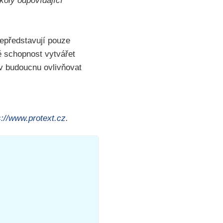
koly odpovídající
epředstavují pouze
vě schopnost vytvářet
 v budoucnu ovlivňovat
s://www.protext.cz
.