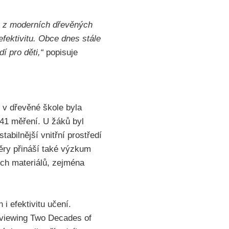
é z moderních dřevěných
efektivitu. Obce dnes stále
í pro děti,“
popisuje
 v dřevěné škole byla
z 41 měření. U žáků byl
abilnější vnitřní prostředí
ěry přináší také výzkum
ích materiálů, zejména
.
i efektivitu učení.
eviewing Two Decades of