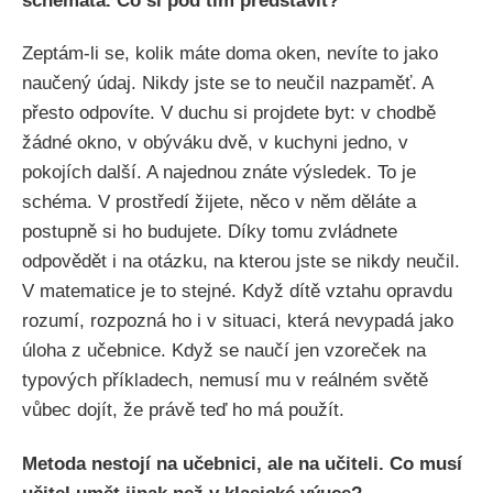
schémata. Co si pod tím představit?
Zeptám-li se, kolik máte doma oken, nevíte to jako
naučený údaj. Nikdy jste se to neučil nazpaměť. A
přesto odpovíte. V duchu si projdete byt: v chodbě
žádné okno, v obýváku dvě, v kuchyni jedno, v
pokojích další. A najednou znáte výsledek. To je
schéma. V prostředí žijete, něco v něm děláte a
postupně si ho budujete. Díky tomu zvládnete
odpovědět i na otázku, na kterou jste se nikdy neučil.
V matematice je to stejné. Když dítě vztahu opravdu
rozumí, rozpozná ho i v situaci, která nevypadá jako
úloha z učebnice. Když se naučí jen vzoreček na
typových příkladech, nemusí mu v reálném světě
vůbec dojít, že právě teď ho má použít.
Metoda nestojí na učebnici, ale na učiteli. Co musí