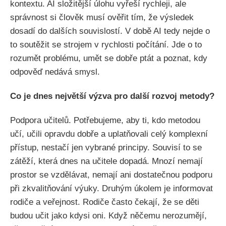
kontextu. AI složitější úlohu vyřeší rychleji, ale
správnost si člověk musí ověřit tím, že výsledek
dosadí do dalších souvislostí. V době AI tedy nejde o
to soutěžit se strojem v rychlosti počítání. Jde o to
rozumět problému, umět se dobře ptát a poznat, kdy
odpověď nedává smysl.
Co je dnes největší výzva pro další rozvoj metody?
Podpora učitelů. Potřebujeme, aby ti, kdo metodou
učí, učili opravdu dobře a uplatňovali celý komplexní
přístup, nestačí jen vybrané principy. Souvisí to se
zátěží, která dnes na učitele dopadá. Mnozí nemají
prostor se vzdělávat, nemají ani dostatečnou podporu
při zkvalitňování výuky. Druhým úkolem je informovat
rodiče a veřejnost. Rodiče často čekají, že se děti
budou učit jako kdysi oni. Když něčemu nerozumějí,