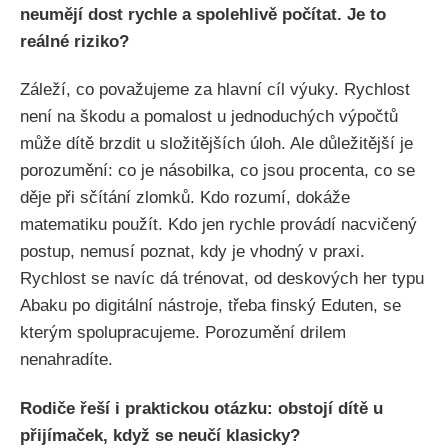
neumějí dost rychle a spolehlivě počítat. Je to
reálné riziko?
Záleží, co považujeme za hlavní cíl výuky. Rychlost
není na škodu a pomalost u jednoduchých výpočtů
může dítě brzdit u složitějších úloh. Ale důležitější je
porozumění: co je násobilka, co jsou procenta, co se
děje při sčítání zlomků. Kdo rozumí, dokáže
matematiku použít. Kdo jen rychle provádí nacvičený
postup, nemusí poznat, kdy je vhodný v praxi.
Rychlost se navíc dá trénovat, od deskových her typu
Abaku po digitální nástroje, třeba finský Eduten, se
kterým spolupracujeme. Porozumění drilem
nenahradíte.
Rodiče řeší i praktickou otázku: obstojí dítě u
přijímaček, když se neučí klasicky?