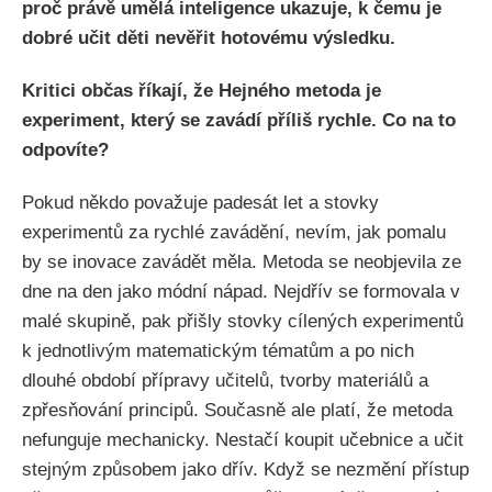
proč právě umělá inteligence ukazuje, k čemu je
dobré učit děti nevěřit hotovému výsledku.
Kritici občas říkají, že Hejného metoda je
experiment, který se zavádí příliš rychle. Co na to
odpovíte?
Pokud někdo považuje padesát let a stovky
experimentů za rychlé zavádění, nevím, jak pomalu
by se inovace zavádět měla. Metoda se neobjevila ze
dne na den jako módní nápad. Nejdřív se formovala v
malé skupině, pak přišly stovky cílených experimentů
k jednotlivým matematickým tématům a po nich
dlouhé období přípravy učitelů, tvorby materiálů a
zpřesňování principů. Současně ale platí, že metoda
nefunguje mechanicky. Nestačí koupit učebnice a učit
stejným způsobem jako dřív. Když se nezmění přístup