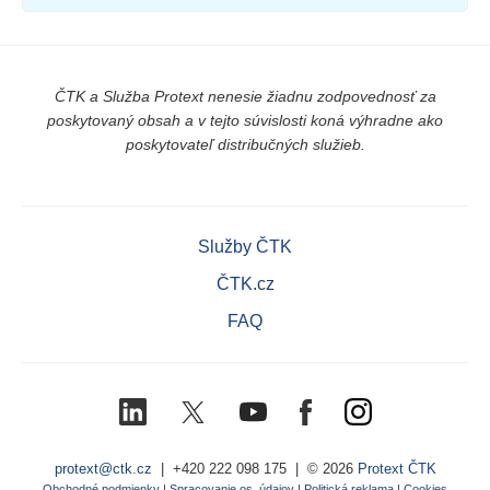
ČTK a Služba Protext nenesie žiadnu zodpovednosť za
poskytovaný obsah a v tejto súvislosti koná výhradne ako
poskytovateľ distribučných služieb.
Služby ČTK
ČTK.cz
FAQ
LinkedIn
X
Youtube
Facebook
Instagram
(Twitter)
protext@ctk.cz
|
+420 222 098 175
| © 2026
Protext ČTK
Obchodné podmienky
|
Spracovanie os. údajov
|
Politická reklama
|
Cookies