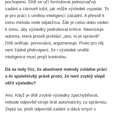
pochopeno. Dítě se učí formulovat jednoznačná
zadání a zároveň tušit, jak může výsledek vypadat. To
je pro práci s umělou inteligencí zásadní. A přesně k
tomu metoda vede odjakživa. Žák je celou dobu veden
k tomu, aby výsledky podroboval kritice. Neexistuje
autorita, která prostě prohlásí „ano, to je správně“.
Dítě ověřuje, porovnává, argumentuje. Proto pro něj
není žádné překvapení, že i výsledek umělé
inteligence musí projít kontrolou.
Dá se tedy říct, že absolvent metody zvládne práci
s AI spolehlivěji právě proto, že není zvyklý slepě
věřit výsledku?
Ano. Když je dítě zvyklé výsledky zpochybňovat,
nebude odpověď stroje brát automaticky za správnou.
Zeptá se, jestli odpovídá zadání a dává smysl v