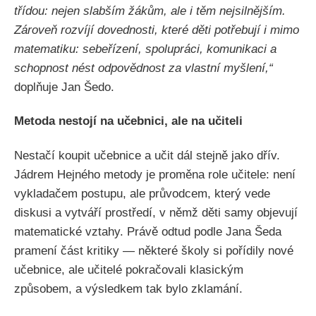
třídou: nejen slabším žákům, ale i těm nejsilnějším.
Zároveň rozvíjí dovednosti, které děti potřebují i mimo
matematiku: sebeřízení, spolupráci, komunikaci a
schopnost nést odpovědnost za vlastní myšlení,“
doplňuje Jan Šedo.
Metoda nestojí na učebnici, ale na učiteli
Nestačí koupit učebnice a učit dál stejně jako dřív.
Jádrem Hejného metody je proměna role učitele: není
vykladačem postupu, ale průvodcem, který vede
diskusi a vytváří prostředí, v němž děti samy objevují
matematické vztahy. Právě odtud podle Jana Šeda
pramení část kritiky — některé školy si pořídily nové
učebnice, ale učitelé pokračovali klasickým
způsobem, a výsledkem tak bylo zklamání.