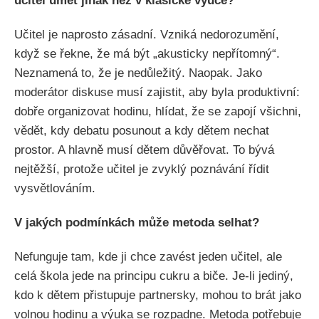
učitel umět jinak než v klasické výuce?
Učitel je naprosto zásadní. Vzniká nedorozumění,
když se řekne, že má být „akusticky nepřítomný“.
Neznamená to, že je nedůležitý. Naopak. Jako
moderátor diskuse musí zajistit, aby byla produktivní:
dobře organizovat hodinu, hlídat, že se zapojí všichni,
vědět, kdy debatu posunout a kdy dětem nechat
prostor. A hlavně musí dětem důvěřovat. To bývá
nejtěžší, protože učitel je zvyklý poznávání řídit
vysvětlováním.
V jakých podmínkách může metoda selhat?
Nefunguje tam, kde ji chce zavést jeden učitel, ale
celá škola jede na principu cukru a biče. Je-li jediný,
kdo k dětem přistupuje partnersky, mohou to brát jako
volnou hodinu a výuka se rozpadne. Metoda potřebuje