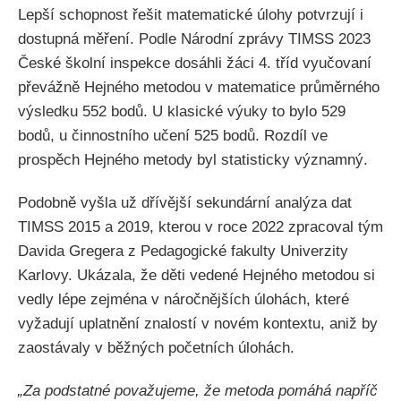
Lepší schopnost řešit matematické úlohy potvrzují i
dostupná měření. Podle Národní zprávy TIMSS 2023
České školní inspekce dosáhli žáci 4. tříd vyučovaní
převážně Hejného metodou v matematice průměrného
výsledku 552 bodů. U klasické výuky to bylo 529
bodů, u činnostního učení 525 bodů. Rozdíl ve
prospěch Hejného metody byl statisticky významný.
Podobně vyšla už dřívější sekundární analýza dat
TIMSS 2015 a 2019, kterou v roce 2022 zpracoval tým
Davida Gregera z Pedagogické fakulty Univerzity
Karlovy. Ukázala, že děti vedené Hejného metodou si
vedly lépe zejména v náročnějších úlohách, které
vyžadují uplatnění znalostí v novém kontextu, aniž by
zaostávaly v běžných početních úlohách.
„Za podstatné považujeme, že metoda pomáhá napříč