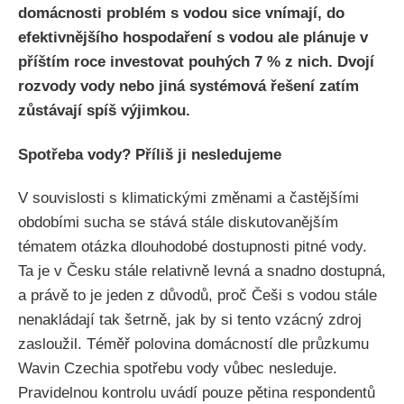
domácnosti problém s vodou sice vnímají, do
efektivnějšího hospodaření s vodou ale plánuje v
příštím roce investovat pouhých 7 % z nich. Dvojí
rozvody vody nebo jiná systémová řešení zatím
zůstávají spíš výjimkou.
Spotřeba vody? Příliš ji nesledujeme
V souvislosti s klimatickými změnami a častějšími
obdobími sucha se stává stále diskutovanějším
tématem otázka dlouhodobé dostupnosti pitné vody.
Ta je v Česku stále relativně levná a snadno dostupná,
a právě to je jeden z důvodů, proč Češi s vodou stále
nenakládají tak šetrně, jak by si tento vzácný zdroj
zasloužil. Téměř polovina domácností dle průzkumu
Wavin Czechia spotřebu vody vůbec nesleduje.
Pravidelnou kontrolu uvádí pouze pětina respondentů