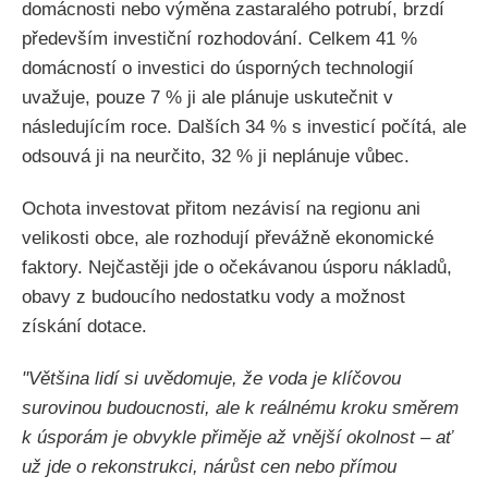
domácnosti nebo výměna zastaralého potrubí, brzdí
především investiční rozhodování. Celkem 41 %
domácností o investici do úsporných technologií
uvažuje, pouze 7 % ji ale plánuje uskutečnit v
následujícím roce. Dalších 34 % s investicí počítá, ale
odsouvá ji na neurčito, 32 % ji neplánuje vůbec.
Ochota investovat přitom nezávisí na regionu ani
velikosti obce, ale rozhodují převážně ekonomické
faktory. Nejčastěji jde o očekávanou úsporu nákladů,
obavy z budoucího nedostatku vody a možnost
získání dotace.
"Většina lidí si uvědomuje, že voda je klíčovou
surovinou budoucnosti, ale k reálnému kroku směrem
k úsporám je obvykle přiměje až vnější okolnost – ať
už jde o rekonstrukci, nárůst cen nebo přímou