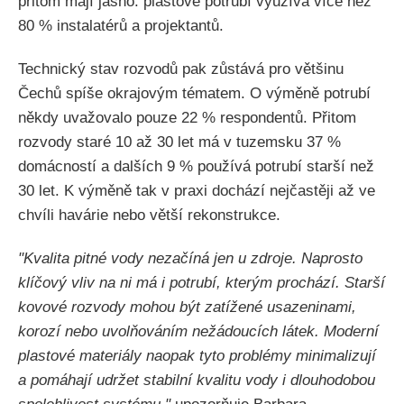
přitom mají jasno: plastové potrubí využívá více než
80 % instalatérů a projektantů.
Technický stav rozvodů pak zůstává pro většinu
Čechů spíše okrajovým tématem. O výměně potrubí
někdy uvažovalo pouze 22 % respondentů. Přitom
rozvody staré 10 až 30 let má v tuzemsku 37 %
domácností a dalších 9 % používá potrubí starší než
30 let. K výměně tak v praxi dochází nejčastěji až ve
chvíli havárie nebo větší rekonstrukce.
"Kvalita pitné vody nezačíná jen u zdroje. Naprosto
klíčový vliv na ni má i potrubí, kterým prochází. Starší
kovové rozvody mohou být zatížené usazeninami,
korozí nebo uvolňováním nežádoucích látek. Moderní
plastové materiály naopak tyto problémy minimalizují
a pomáhají udržet stabilní kvalitu vody i dlouhodobou