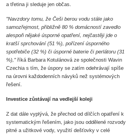
a třetina ji sleduje jen občas.
"Navzdory tomu, že Češi berou vodu stále jako
samozřejmost, přibližně 80 % domácností zavedlo
alespoň nějaké úsporné opatření, nejčastěji jde o
kratší sprchování (51 %), pořízení úsporného
spotřebiče (32 %) či úsporné baterie či perlátoru (31
%),"
říká Barbara Kotulánová ze společnosti Wavin
Czechia s tím, že úspory se zatím odehrávají spíše
na úrovni každodenních návyků než systémových
řešení.
Investice zůstávají na vedlejší koleji
Z dat dále vyplývá, že přechod od dílčích opatření k
systematickým řešením, jako jsou oddělené rozvody
pitné a užitkové vody, využití dešťovky v celé