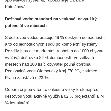
spolehlivost systému,"
upozorňuje Barbara
Kotulánová.
Dešťová voda: standard na venkově, nevyužitý
potenciál ve městech
S dešťovou vodou pracuje 48 % českých domácností,
a to od jednoduchých sudů po komplexní systémy.
Rozdíly jsou ale markantní: v obcích do 1000 obyvatel
využívá dešťovku 82 % domácností, ve velkých
městech nad 100 tisíc obyvatel pouhá čtvrtina.
Regionálně vede Olomoucký kraj (70 %), zatímco
Praha zaostává s 23 %.
Odborníci jsou v tomto ohledu o velký krok napřed:
dešťovou vodu aktivně využívá 82 % projektantů a 74
% instalatérů.