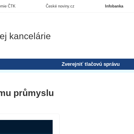
emie ČTK
České noviny.cz
Infobanka
ej kancelárie
Zverejniť tlačovú správu
kému průmyslu