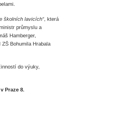
pelami.
 školních lavicích“
, která
ministr průmyslu a
omáš Hamberger,
el ZŠ Bohumila Hrabala
inností do výuky,
v Praze 8.