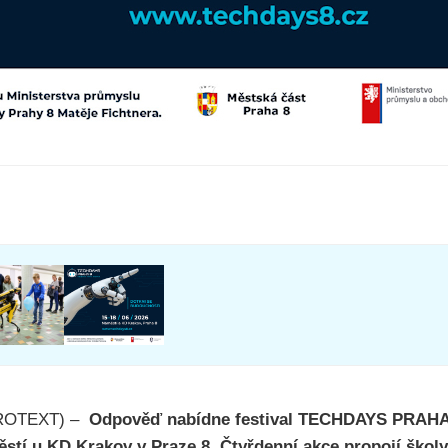
(PROTEXT) –
Odpověď nabídne festival TECHDAYS PRAHA 8
stí u KD Krakov v Praze 8. Čtyřdenní akce propojí školy,