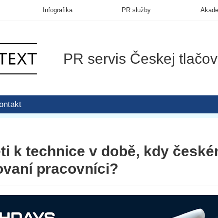
Infografika
PR služby
Akad
PR servis Českej tlačov
ontakt
ěti k technice v době, kdy čes
kovaní pracovníci?