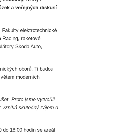
ázek a veřejných diskusí
 Fakulty elektrotechnické
 Racing, raketové
ulátory Škoda Auto,
.
hnických oborů. Ti budou
 světem moderních
et. Proto jsme vytvořili
tak vzniká skutečný zájem o
 do 18:00 hodin se areál