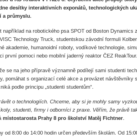
dne desítky interaktivních exponátů, technologických uk
í a průmyslu.
t například na robotického psa SPOT od Boston Dynamics z
VISC Technology Truck, studentskou závodní formuli Kolben
né akademie, humanoidní roboty, vodíkové technologie, sim
laci první pomoci nebo mobilní jaderný reaktor ČEZ ReakTour
 že se na jeho přípravě významně podílejí sami studenti tec
kty, pomáhat s organizací celé akce a provázet návštěvníky
zniká podle principu „studenti studentům“.
vět o technologiích. Chceme, aby si je mohly samy vyzkouš
 školy, studenti, firmy i odborníci z praxe. Věřím, že právě 
á
místostarosta Prahy 8 pro školství Matěj Fichtner
.
ny od 8:00 do 14:00 hodin určen především školám. Od 15:00