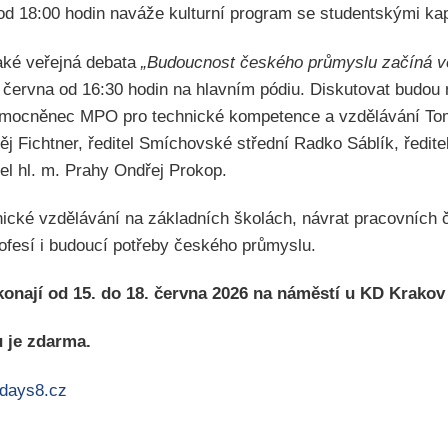
 od 18:00 hodin naváže kulturní program se studentskými ka
aké veřejná debata
„Budoucnost českého průmyslu začíná ve
. června od 16:30 hodin na hlavním pódiu. Diskutovat budou 
 zmocněnec MPO pro technické kompetence a vzdělávání T
ěj Fichtner, ředitel Smíchovské střední Radko Sáblík, ředit
el hl. m. Prahy Ondřej Prokop.
ické vzdělávání na základních školách, návrat pracovních č
ofesí i budoucí potřeby českého průmyslu.
ají od 15. do 18. června 2026 na náměstí u KD Krakov 
u je zdarma.
days8.cz