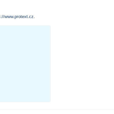
s://www.protext.cz
.