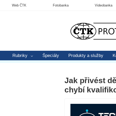
Web ČTK
Fotobanka
Videobanka
Rubriky
Špeciály
Produkty a služby
K
Jak přivést d
chybí kvalifi