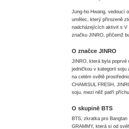
Jung-ho Hwang, vedoucí od
umělec, který přirozeně zt
nadcházejících aktivit s V
značku JINRO, přičemž bud
O značce JINRO
JINRO, která byla poprvé 
jedničkou v kategorii soju
na celém světě prostřednic
CHAMISUL FRESH, JINRO 
soju, mezi něž patří p
O skupině BTS
BTS, zkratka pro Bangtan 
GRAMMY, která si od svéh