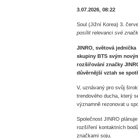
3.07.2026, 08:22
Soul (Jižní Korea) 3. č
posílit relevanci své znač
JINRO, světová jednička 
skupiny BTS svým novým 
rozšiřování značky JINRO
důvěrnější vztah se spotř
V, uznávaný pro svůj širok
trendového ducha, který 
významně rezonovat u spot
Společnost JINRO plánuje 
rozšíření kontaktních bodů 
značkami soju.