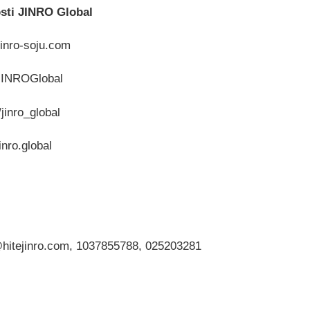
osti JINRO Global
jinro-soju.com
JINROGlobal
jinro_global
nro.global
tejinro.com, 1037855788, 025203281