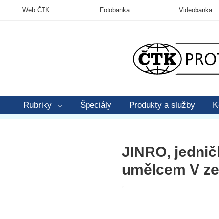
Web ČTK
Fotobanka
Videobanka
Rubriky
Špeciály
Produkty a služby
K
JINRO, jednič
umělcem V ze