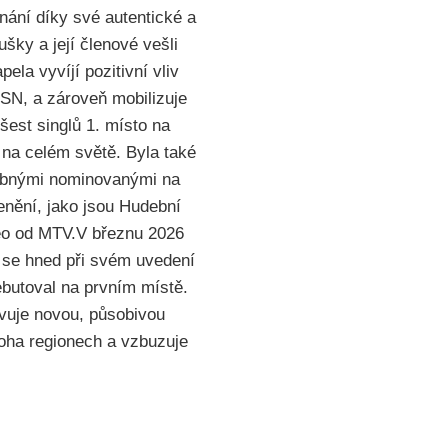
nání díky své autentické a
ky a její členové vešli
ela vyvíjí pozitivní vliv
SN, a zároveň mobilizuje
est singlů 1. místo na
 na celém světě. Byla také
obnými nominovanými na
nění, jako jsou Hudební
deo od MTV.V březnu 2026
se hned při svém uvedení
ebutoval na prvním místě.
vuje novou, působivou
noha regionech a vzbuzuje