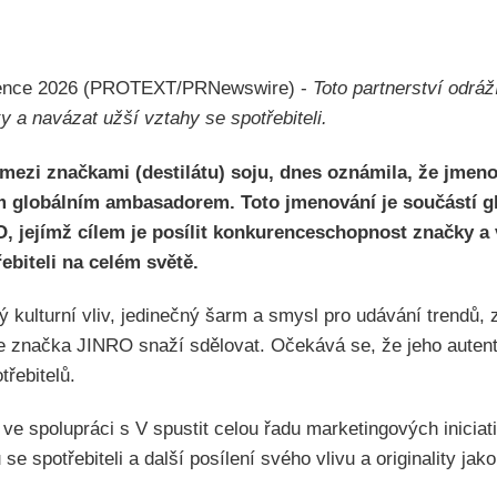
ervence 2026 (PROTEXT/PRNewswire) -
Toto partnerství odrá
ky a navázat užší vztahy se spotřebiteli.
mezi značkami (destilátu) soju, dnes oznámila, že jmeno
globálním ambasadorem. Toto jmenování je součástí glo
, jejímž cílem je posílit konkurenceschopnost značky a
ebiteli na celém světě.
ý kulturní vliv, jedinečný šarm a smysl pro udávání trendů, 
se značka JINRO snaží sdělovat. Očekává se, že jeho aute
řebitelů.
ve spolupráci s V spustit celou řadu marketingových inicia
se spotřebiteli a další posílení svého vlivu a originality ja