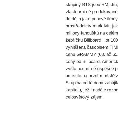
skupiny BTS jsou RM, Jin,
vlastnoručně produkované 
do dějin jako popové ikony
prostřednictvím aktivit, 
miliony fanoušků na celém
žebříčku Billboard Hot 10
vyhlášena časopisem TIME
cenu GRAMMY (63. až 65. 
ceny od Billboard, Ameri
vyšlo nesmírně úspěšné p
umístilo na prvním místě ž
Skupina od té doby zaháj
kapitolu, jež i nadále rez
celosvětový zájem.