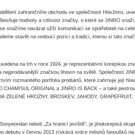
dělení zahraničního obchodu ve společnosti HiteJinro, uved
ělesňuje hodnoty a citlivost značky, o které se JINRO snaží
 se snažíme navázat užší komunikaci se spotřebiteli na celé
eme stavět na vedoucí pozici a tradici, kterou si tato zna
uvedena na trh v roce 1924, je reprezentativní korejskou zn
 a nejprodávanější značkou lihovin na světě. Společnost JIN
tvím rozmanitého portfolia produktů, které zahrnuje její hl
CHAMISUL ORIGINAL a JINRO IS BACK – a také pestrou
říchutě ZELENÉ HROZNY, BROSKEV, JAHODY, GRAPEFRUIT
Sonyeondan neboli „Za hranicí jeviště", je jihokorejská sk
o debutu v červnu 2013 získává srdce milionů fanoušků na