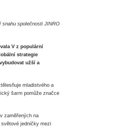
ží snahu společnosti JINRO
vala V z populární
bální strategie
 vybudovat užší a
ztělesňuje mladistvého a
ntický šarm pomůže značce
tiv zaměřených na
ko světové jedničky mezi