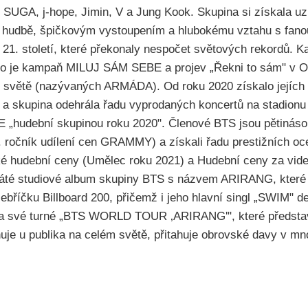
 SUGA, j-hope, Jimin, V a Jung Kook. Skupina si získala uz
hudbě, špičkovým vystoupením a hlubokému vztahu s fanouš
 21. století, které překonaly nespočet světových rekordů. Kap
jako je kampaň MILUJ SÁM SEBE a projev „Řekni to sám" v O
 světě (nazývaných ARMÁDA). Od roku 2020 získalo jejích š
0 a skupina odehrála řadu vyprodaných koncertů na stadionu
 „hudební skupinou roku 2020". Členové BTS jsou pětinás
ročník udílení cen GRAMMY) a získali řadu prestižních oce
cké hudební ceny (Umělec roku 2021) a Hudební ceny za vi
áté studiové album skupiny BTS s názvem ARIRANG, které 
ebříčku Billboard 200, přičemž i jeho hlavní singl „SWIM" d
ila své turné „BTS WORLD TOUR ‚ARIRANG'", které předsta
onuje u publika na celém světě, přitahuje obrovské davy v m