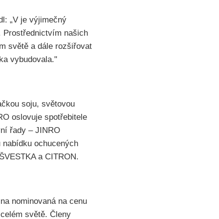
l: „V je výjimečný
. Prostřednictvím našich
m světě a dále rozšiřovat
čka vybudovala."
ačkou soju, světovou
RO oslovuje spotřebitele
avní řady – JINRO
 nabídku ochucených
, ŠVESTKA a CITRON.
upina nominovaná na cenu
 celém světě. Členy