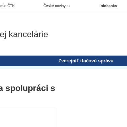
emie ČTK
České noviny.cz
Infobanka
ej kancelárie
Zverejniť tlačovú správu
a spolupráci s