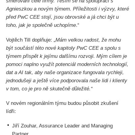
směřování celé firmy. Těším se na spolupráci s
Agnieszkou a novým týmem. Příležitosti i výzvy, které
před PwC CEE stojí, jsou obrovské a já chci být u
toho, jak je společně uchopíme
.“
Vojtěch Till doplňuje: „
Mám velkou radost, že mohu
být součástí této nové kapitoly PwC CEE a spolu s
týmem přispět k jejímu dalšímu rozvoji. Mým cílem je
pomoci naplno využít potenciál moderních technologií,
dat a AI tak, aby naše organizace fungovala rychleji,
jednodušeji a ještě více podporovala naše lidi i klienty
v tom, co je pro ně skutečně důležité.“
V novém regionálním týmu budou působit zkušení
lídři:
Jiří Zouhar, Assurance Leader and Managing
Partner