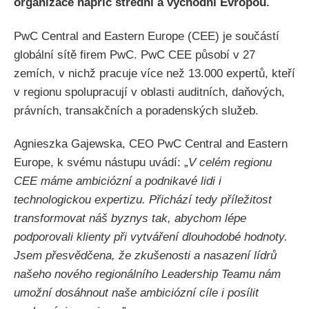
organizace napříč střední a východní Evropou.
PwC Central and Eastern Europe (CEE) je součástí
globální sítě firem PwC. PwC CEE působí v 27
zemích, v nichž pracuje více než 13.000 expertů, kteří
v regionu spolupracují v oblasti auditních, daňových,
právních, transakčních a poradenských služeb.
Agnieszka Gajewska, CEO PwC Central and Eastern
Europe, k svému nástupu uvádí: „
V celém regionu
CEE máme ambiciózní a podnikavé lidi i
technologickou expertizu. Přichází tedy příležitost
transformovat náš byznys tak, abychom lépe
podporovali klienty při vytváření dlouhodobé hodnoty.
Jsem přesvědčena, že zkušenosti a nasazení lídrů
našeho nového regionálního Leadership Teamu nám
umožní dosáhnout naše ambiciózní cíle i posílit