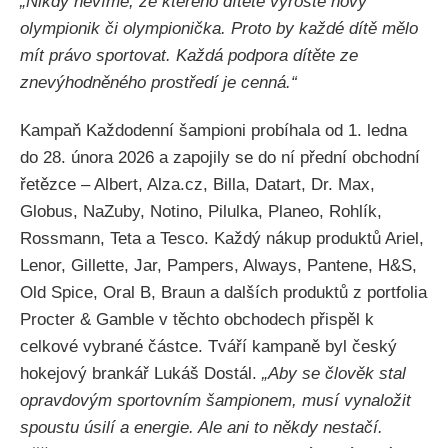
„Nikdy nevíme, ze kterého dítěte vyroste nový
olympionik či olympionička. Proto by každé dítě mělo
mít právo sportovat. Každá podpora dítěte ze
znevýhodněného prostředí je cenná.“
Kampaň Každodenní šampioni probíhala od 1. ledna
do 28. února 2026 a zapojily se do ní přední obchodní
řetězce – Albert, Alza.cz, Billa, Datart, Dr. Max,
Globus, NaZuby, Notino, Pilulka, Planeo, Rohlík,
Rossmann, Teta a Tesco. Každý nákup produktů Ariel,
Lenor, Gillette, Jar, Pampers, Always, Pantene, H&S,
Old Spice, Oral B, Braun a dalších produktů z portfolia
Procter & Gamble v těchto obchodech přispěl k
celkové vybrané částce. Tváří kampaně byl český
hokejový brankář Lukáš Dostál.
„Aby se člověk stal
opravdovým sportovním šampionem, musí vynaložit
spoustu úsilí a energie. Ale ani to někdy nestačí.