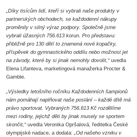
„Díky tisícům lidí, kteří si vybrali naše produkty v
partnerských obchodech, se každodenní nákupy
proměnily v silný výraz podpory. Společně jsme
vybrali úžasných 756.613 korun. Pro představu:
přibližně pro 130 dětí to znamená nové kopačky,
příspěvek do gymnastického oddílu nebo možnost jet
na závody, které by si jinak nemohly dovolit,“
uvedla
Elena Lifanteva, marketingová manažerka Procter &
Gamble.
„Výsledky letošního ročníku Každodenních šampionů
nám pomáhají naplňovat naše poslání – každé dítě má
právo sportovat. Vybraných 756.613 Kč rozdělíme
mezi rodiny, jejichž děti by jinak musely se sportem
skončit,“
uvedla Veronika Opršalová, ředitelka České
olympijské nadace, a dodala:
„Od našeho vzniku v