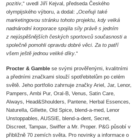
pozitiv
,“ uvedl Jiří Kejval, předseda Českého
olympijského výboru, a dodal: „
Oceňuji také
marketingovou stránku tohoto projektu, kdy velká
nadnárodní korporace spojila síly právě s jedním
z nejúspěšnějších českých sportovců současnosti a
společně pomohli opravdu dobré věci. Za to patří
všem ještě jednou veliké díky
.“
Procter & Gamble
se svými prověřenými, kvalitními
a předními značkami slouží spotřebitelům po celém
světě. Jeho portfolio zahrnuje značky Ariel, Jar, Lenor,
Pampers, Ambi Pur, Oral-B, Venus, Satin Care,
Always, Head&Shoulders, Pantene, Herbal Essences,
Naturella, Gillette, Old Spice, blend-a-med, Lenor
Unstoppables, AUSSIE, blend-a-dent, Secret,
Discreet, Tampax, Swiffer a Mr. Proper. P&G působí v
přibližně 70 zemích světa. Pro novinky a informace o