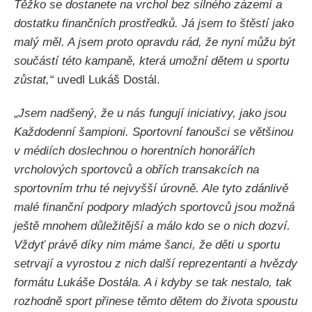
Těžko se dostanete na vrchol bez silného zázemí a
dostatku finančních prostředků. Já jsem to štěstí jako
malý měl. A jsem proto opravdu rád, že nyní můžu být
součástí této kampaně, která umožní dětem u sportu
zůstat,“
uvedl Lukáš Dostál.
„
Jsem nadšený, že u nás fungují iniciativy, jako jsou
Každodenní šampioni. Sportovní fanoušci se většinou
v médiích doslechnou o horentních honorářích
vrcholových sportovců a obřích transakcích na
sportovním trhu té nejvyšší úrovně. Ale tyto zdánlivě
malé finanční podpory mladých sportovců jsou možná
ještě mnohem důležitější a málo kdo se o nich dozví.
Vždyť právě díky nim máme šanci, že děti u sportu
setrvají a vyrostou z nich další reprezentanti a hvězdy
formátu Lukáše Dostála. A i kdyby se tak nestalo, tak
rozhodně sport přinese těmto dětem do života spoustu