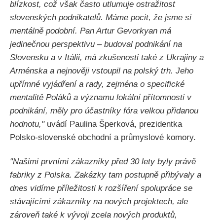
blízkost, což však často utlumuje ostražitost
slovenských podnikatelů. Máme pocit, že jsme si
mentálně podobní. Pan Artur Gevorkyan má
jedinečnou perspektivu – budoval podnikání na
Slovensku a v Itálii, má zkušenosti také z Ukrajiny a
Arménska a nejnověji vstoupil na polský trh. Jeho
upřímné vyjádření a rady, zejména o specifické
mentalitě Poláků a významu lokální přítomnosti v
podnikání, měly pro účastníky fóra velkou přidanou
hodnotu,"
uvádí Paulina Šperková, prezidentka
Polsko-slovenské obchodní a průmyslové komory.
"Našimi prvními zákazníky před 30 lety byly právě
fabriky z Polska. Zakázky tam postupně přibývaly a
dnes vidíme příležitosti k rozšíření spolupráce se
stávajícími zákazníky na nových projektech, ale
zároveň také k vývoji zcela nových produktů,