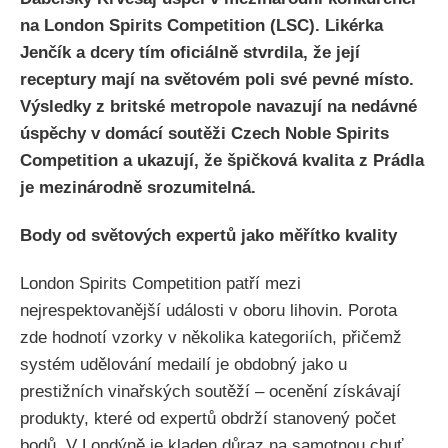
na London Spirits Competition (LSC). Likérka
Jenčík a dcery tím oficiálně stvrdila, že její
receptury mají na světovém poli své pevné místo.
Výsledky z britské metropole navazují na nedávné
úspěchy v domácí soutěži Czech Noble Spirits
Competition a ukazují, že špičková kvalita z Prádla
je mezinárodně srozumitelná.
Body od světových expertů jako měřítko kvality
London Spirits Competition patří mezi
nejrespektovanější události v oboru lihovin. Porota
zde hodnotí vzorky v několika kategoriích, přičemž
systém udělování medailí je obdobný jako u
prestižních vinařských soutěží – ocenění získávají
produkty, které od expertů obdrží stanovený počet
bodů. V Londýně je kladen důraz na samotnou chuť,