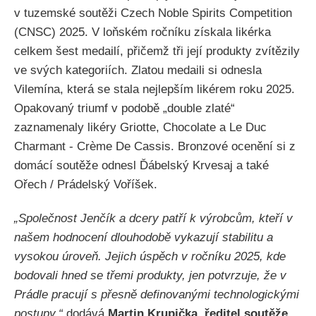
v tuzemské soutěži Czech Noble Spirits Competition
(CNSC) 2025. V loňském ročníku získala likérka
celkem šest medailí, přičemž tři její produkty zvítězily
ve svých kategoriích. Zlatou medaili si odnesla
Vilemína, která se stala nejlepším likérem roku 2025.
Opakovaný triumf v podobě „double zlaté“
zaznamenaly likéry Griotte, Chocolate a Le Duc
Charmant - Crème De Cassis. Bronzové ocenění si z
domácí soutěže odnesl Ďábelský Krvesaj a také
Ořech / Prádelský Voříšek.
„Společnost Jenčík a dcery patří k výrobcům, kteří v
našem hodnocení dlouhodobě vykazují stabilitu a
vysokou úroveň. Jejich úspěch v ročníku 2025, kde
bodovali hned se třemi produkty, jen potvrzuje, že v
Prádle pracují s přesně definovanými technologickými
postupy,“
dodává
Martin Krupička, ředitel soutěže