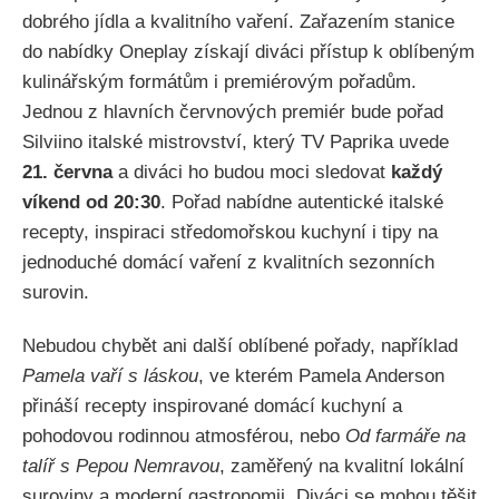
dobrého jídla a kvalitního vaření. Zařazením stanice
do nabídky Oneplay získají diváci přístup k oblíbeným
kulinářským formátům i premiérovým pořadům.
Jednou z hlavních červnových premiér bude pořad
Silviino italské mistrovství, který TV Paprika uvede
21. června
a diváci ho budou moci sledovat
každý
víkend od 20:30
. Pořad nabídne autentické italské
recepty, inspiraci středomořskou kuchyní i tipy na
jednoduché domácí vaření z kvalitních sezonních
surovin.
Nebudou chybět ani další oblíbené pořady, například
Pamela vaří s láskou
, ve kterém Pamela Anderson
přináší recepty inspirované domácí kuchyní a
pohodovou rodinnou atmosférou, nebo
Od farmáře na
talíř s Pepou Nemravou
, zaměřený na kvalitní lokální
suroviny a moderní gastronomii. Diváci se mohou těšit