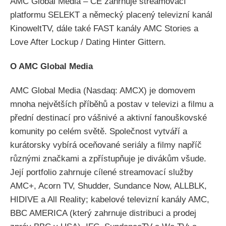
AMC Global Media – CE zahrnuje streamovací
platformu SELEKT a německý placený televizní kanál
KinoweltTV, dále také FAST kanály AMC Stories a
Love After Lockup / Dating Hinter Gittern.
O AMC Global Media
AMC Global Media (Nasdaq: AMCX) je domovem
mnoha největších příběhů a postav v televizi a filmu a
přední destinací pro vášnivé a aktivní fanouškovské
komunity po celém světě. Společnost vytváří a
kurátorsky vybírá oceňované seriály a filmy napříč
různými značkami a zpřístupňuje je divákům všude.
Její portfolio zahrnuje cílené streamovací služby
AMC+, Acorn TV, Shudder, Sundance Now, ALLBLK,
HIDIVE a All Reality; kabelové televizní kanály AMC,
BBC AMERICA (který zahrnuje distribuci a prodej