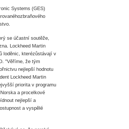
ronic Systems (GES)
egrovanéhozbraňového
stvo.
rý se účastní soutěže,
ezna. Lockheed Martin
loděnic, kterézůstávají v
D. "Věříme, že tým
řnictvu nejlepší hodnotu
ident Lockheed Martin
jvyšší priorita v programu
 Norska a procelkové
dnout nejlepší a
ostupnost a vyspělé