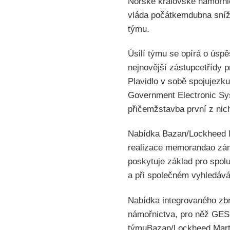
Norské královské námořnic
vláda počátkemdubna sníží
týmu.
Úsilí týmu se opírá o úsp
nejnovější zástupcetřídy p
Plavidlo v sobě spojujezk
Government Electronic Sys
přičemžstavba první z nic
Nabídka Bazan/Lockheed M
realizace memorandao zá
poskytuje základ pro spol
a při společném vyhledávání
Nabídka integrovaného z
námořnictva, pro něž GES 
týmuBazan/Lockheed Marti