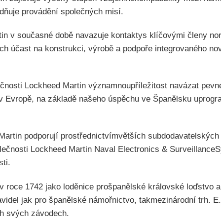
adňuje provádění společných misí.
in v současné době navazuje kontaktys klíčovými členy no
jejich účast na konstrukci, výrobě a podpoře integrovaného 
ečnosti Lockheed Martin významnoupříležitost navázat pevn
 v Evropě, na základě našeho úspěchu ve Španělsku uprogr
rtin podporují prostřednictvímvětších subdodavatelských 
lečnosti Lockheed Martin Naval Electronics & SurveillanceS
ti.
v roce 1742 jako loděnice prošpanělské královské loďstvo a
avidel jak pro španělské námořnictvo, takmezinárodní trh.
ch svých závodech.