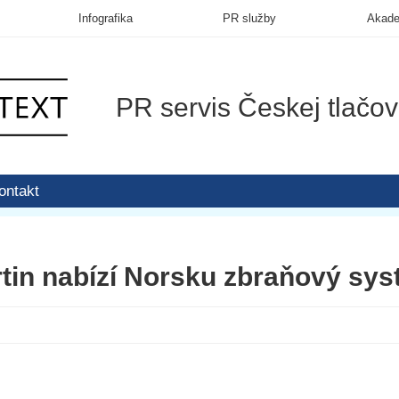
Infografika
PR služby
Akad
PR servis Českej tlačov
ontakt
in nabízí Norsku zbraňový sys