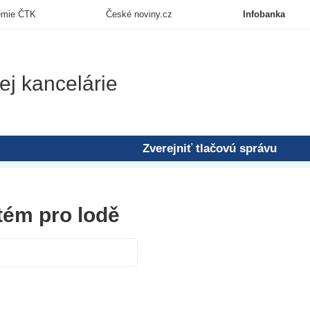
emie ČTK
České noviny.cz
Infobanka
ej kancelárie
Zverejniť tlačovú správu
tém pro lodě