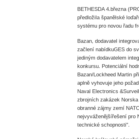
BETHESDA 4.března (PROT
předložila španělské loď
systému pro novou řadu fr
Bazan, dodavatel integrov
začlení nabídkuGES do své
jediným dodavatelem integ
konkursu. Potenciální hod
Bazan/Lockheed Martin při
aplně vyhovuje jeho požad
Naval Electronics &Survei
zbrojních zakázek Norska 
obranné zájmy zemí NATO. 
nejvyváženějšířešení pro 
technické schopnosti".