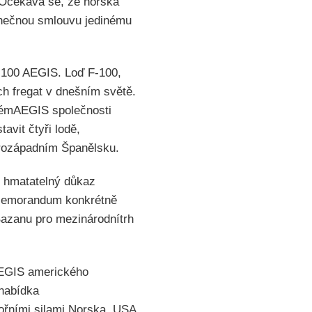
 Očekává se, že norská
onečnou smlouvu jedinému
F-100 AEGIS. Loď F-100,
ch fregat v dnešním světě.
stémAEGIS společnosti
vit čtyři lodě,
erozápadním Španělsku.
 hmatatelný důkaz
.Memorandum konkrétně
Bazanu pro mezinárodnítrh
AEGIS amerického
 nabídka
ořními silami Norska, USA