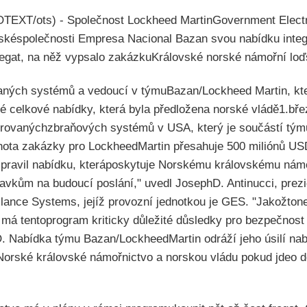
EXT/ots) - Společnost Lockheed MartinGovernment Elect
ařskéspolečnosti Empresa Nacional Bazan svou nabídku int
egat, na něž vypsalo zakázkuKrálovské norské námořní loď
aných systémů a vedoucí v týmuBazan/Lockheed Martin, kte
 celkové nabídky, která byla předložena norské vládě1.bř
rovanýchzbraňových systémů v USA, který je součástí týmů 
nota zakázky pro LockheedMartin přesahuje 500 miliónů US
pravil nabídku, kteráposkytuje Norskému královskému námo
avkům na budoucí poslání," uvedl JosephD. Antinucci, prez
llance Systems, jejíž provozní jednotkou je GES. "Jakožtone
má tentoprogram kriticky důležité důsledky pro bezpečnost
Nabídka týmu Bazan/LockheedMartin odráží jeho úsilí nabí
Norské královské námořnictvo a norskou vládu pokud jdeo d