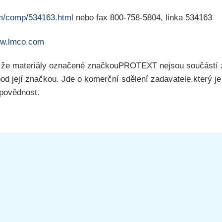
m/comp/534163.html
nebo fax 800-758-5804, linka 534163
ww.lmco.com
 že materiály označené značkouPROTEXT nejsou součástí 
pod její značkou. Jde o komerční sdělení zadavatele,který j
dpovědnost.