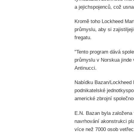
a jejichspojenců, což usn
Kromě toho Lockheed Mart
průmyslu, aby si zajistil
fregatu.
"Tento program dává spol
průmyslu v Norskua jinde
Antinucci.
Nabídku Bazan/Lockheed Ma
podnikatelské jednotkyspo
americké zbrojní společnos
E.N. Bazan byla založena 
navrhování akonstrukci pl
více než 7000 osob vetře