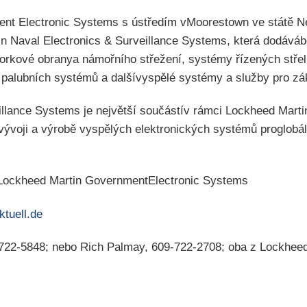
nt Electronic Systems s ústředím vMoorestown ve státě N
n Naval Electronics & Surveillance Systems, která dodáváb
orkové obranya námořního střežení, systémy řízených stře
 palubních systémů a dalšívyspělé systémy a služby pro zá
illance Systems je největší součástív rámci Lockheed Martin
 vývoji a výrobě vyspělých elektronických systémů proglobá
: Lockheed Martin GovernmentElectronic Systems
tuell.de
9-722-5848; nebo Rich Palmay, 609-722-2708; oba z Lockhe