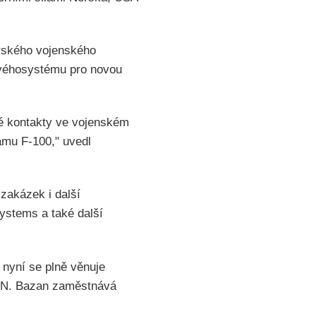
rského vojenského
novéhosystému pro novou
é kontakty ve vojenském
amu F-100," uvedl
zakázek i další
ystems a také další
 nyní se plně věnuje
 E.N. Bazan zaměstnává