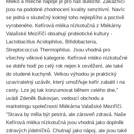
Mléko a mléčné nápoje je pro nás důležité. Zákazníci
jsou na podobné zhodnocení kvality senzitivní. Navíc
se jedná o skutečný koktejl toho nejlepšího a poctivě
vyrobeného. Kefírová mléka nízkotučná z Mlékárny
Valašské Meziříčí obsahují probiotické kultury -
Lactobacillus Acidophilus, Bifidobacteria,
Streptococcus Thermophilus. Jsou vhodná pro
všechny věkové kategorie. Kefírové mléko nízkotučné
se dobře hodí po celý rok nejen k osvěžení, ale také
do studené kuchyně. Velkou výhodou je praktický
uzavíratelný uzávěr, který umožňuje kefír zabalit i na
cesty. Lze jej tak konzumovat během celého dne,"
uvádí Zdeněk Bukovjan, vedoucí obchodu a
marketingu společnosti Mlékárna Valašské Meziříčí.
"Strava by měla být pestrá, ale zároveň zdravá. Naše
Kefírová mléka nízkotučná jsou vhodná jako doplněk
zdravých jídelníčků. Chutnají jako nápoj, ale jsou také