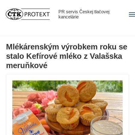
PR servis Českej tlačovej
Men
kancelárie
Mlékárenským výrobkem roku se
stalo Kefírové mléko z Valašska
meruňkové