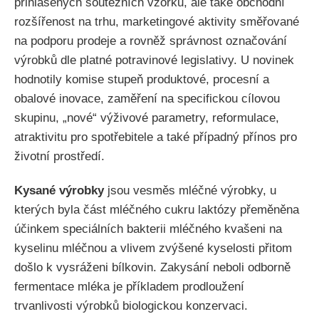
přihlášených soutěžních vzorků, ale také obchodní
rozšířenost na trhu, marketingové aktivity směřované
na podporu prodeje a rovněž správnost označování
výrobků dle platné potravinové legislativy. U novinek
hodnotily komise stupeň produktové, procesní a
obalové inovace, zaměření na specifickou cílovou
skupinu, „nové“ výživové parametry, reformulace,
atraktivitu pro spotřebitele a také případný přínos pro
životní prostředí.
Kysané výrobky
jsou vesměs mléčné výrobky, u
kterých byla část mléčného cukru laktózy přeměněna
účinkem speciálních bakterii mléčného kvašeni na
kyselinu mléčnou a vlivem zvýšené kyselosti přitom
došlo k vysráženi bílkovin. Zakysání neboli odborně
fermentace mléka je příkladem prodloužení
trvanlivosti výrobků biologickou konzervaci.