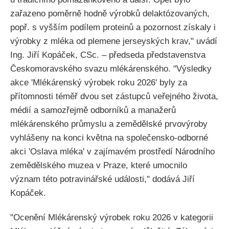
zařazeno poměrně hodně výrobků delaktózovaných,
popř. s vyšším podílem proteinů a pozornost získaly i
výrobky z mléka od plemene jerseyských krav," uvádí
Ing. Jiří Kopáček, CSc. – předseda představenstva
Českomoravského svazu mlékárenského. "Výsledky
akce 'Mlékárenský výrobek roku 2026' byly za
přítomnosti téměř dvou set zástupců veřejného života,
médií a samozřejmě odborníků a manažerů
mlékárenského průmyslu a zemědělské prvovýroby
vyhlášeny na konci května na společensko-odborné
akci 'Oslava mléka' v zajímavém prostředí Národního
zemědělského muzea v Praze, které umocnilo
význam této potravinářské události," dodává Jiří
Kopáček.
"Ocenění Mlékárenský výrobek roku 2026 v kategorii