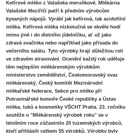
Kefírové mléko z Valašska meruňkové. Mlékárna
Valašské Meziříčí patří k předním výrobcům
kysaných nápojů. Vyrábí jak kefírová, tak acidofilní
mléka. Kefírová mléka nízkotučná se skvěle hodí
mimo jiné i do dietního jídelníčku, ať už jako
zdravá svačinka nebo například jako přísada do
večerního salátu. Tyto výrobky hrají důležitou roli
ve zdravém stravování. Ocenění každý rok uděluje
těm nejlepším mlékárenským výrobkům
ministerstvo zemědělství, Českomoravský svaz
mlékárenský, Český komitét Mezinárodní
mlékařské federace, Sekce pro mléko při
Potravinářské komoře České republiky a Ústav
mléka, tuků a kosmetiky VŠCHT Praha. 23. ročníku
soutěže o "Mlékárenský výrobek roku" se v
letošním roce zúčastnilo 20 tuzemských výrobců,
kteří přihlásili celkem 55 výrobků. Výrobky byly