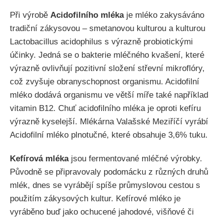
Při výrobě
Acidofilního mléka
je mléko zakysáváno
tradiční zákysovou – smetanovou kulturou a kulturou
Lactobacillus acidophilus s výrazně probiotickými
účinky. Jedná se o bakterie mléčného kvašení, které
výrazně ovlivňují pozitivní složení střevní mikroflóry,
což zvyšuje obranyschopnost organismu. Acidofilní
mléko dodává organismu ve větší míře také například
vitamin B12. Chuť acidofilního mléka je oproti kefíru
výrazně kyselejší. Mlékárna Valašské Meziříčí vyrábí
Acidofilní mléko plnotučné, které obsahuje 3,6% tuku.
Kefírová mléka
jsou fermentované mléčné výrobky.
Původně se připravovaly podomácku z různých druhů
mlék, dnes se vyrábějí spíše průmyslovou cestou s
použitím zákysových kultur. Kefírové mléko je
vyráběno buď jako ochucené jahodové, višňové či