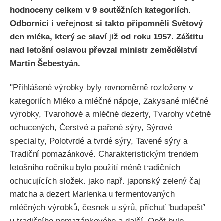
hodnoceny celkem v 9 soutěžních kategoriích.
Odborníci i veřejnost si takto připomněli Světový
den mléka, který se slaví již od roku 1957. Záštitu
nad letošní oslavou převzal ministr zemědělství
Martin Šebestyán.
"Přihlášené výrobky byly rovnoměrně rozloženy v
kategoriích Mléko a mléčné nápoje, Zakysané mléčné
výrobky, Tvarohové a mléčné dezerty, Tvarohy včetně
ochucených, Čerstvé a pařené sýry, Sýrové
speciality, Polotvrdé a tvrdé sýry, Tavené sýry a
Tradiční pomazánkové. Charakteristickým trendem
letošního ročníku bylo použití méně tradičních
ochucujících složek, jako např. japonský zelený čaj
matcha a dezert Marlenka u fermentovaných
mléčných výrobků, česnek u sýrů, příchuť 'budapešť'
u tradičního pomazánkového a další. Opět bylo