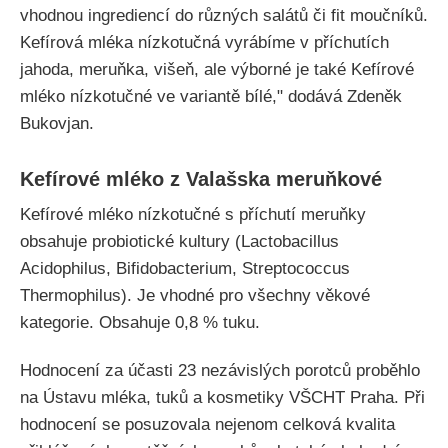
vhodnou ingrediencí do různých salátů či fit moučníků.
Kefírová mléka nízkotučná vyrábíme v příchutích
jahoda, meruňka, višeň, ale výborné je také Kefírové
mléko nízkotučné ve variantě bílé," dodává Zdeněk
Bukovjan.
Kefírové mléko z Valašska meruňkové
Kefírové mléko nízkotučné s příchutí meruňky
obsahuje probiotické kultury (Lactobacillus
Acidophilus, Bifidobacterium, Streptococcus
Thermophilus). Je vhodné pro všechny věkové
kategorie. Obsahuje 0,8 % tuku.
Hodnocení za účasti 23 nezávislých porotců proběhlo
na Ústavu mléka, tuků a kosmetiky VŠCHT Praha. Při
hodnocení se posuzovala nejenom celková kvalita