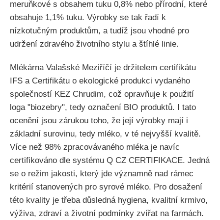
meruňkové s obsahem tuku 0,8% nebo přírodní, které
obsahuje 1,1% tuku. Výrobky se tak řadí k
nízkotučným produktům, a tudíž jsou vhodné pro
udržení zdravého životního stylu a štíhlé linie.
Mlékárna Valašské Meziříčí je držitelem certifikátu
IFS a Certifikátu o ekologické produkci vydaného
společností KEZ Chrudim, což opravňuje k použití
loga "biozebry", tedy označení BIO produktů. I tato
ocenění jsou zárukou toho, že její výrobky mají i
základní surovinu, tedy mléko, v té nejvyšší kvalitě.
Více než 98% zpracovávaného mléka je navíc
certifikováno dle systému Q CZ CERTIFIKACE. Jedná
se o režim jakosti, který jde významně nad rámec
kritérií stanovených pro syrové mléko. Pro dosažení
této kvality je třeba důsledná hygiena, kvalitní krmivo,
výživa, zdraví a životní podmínky zvířat na farmách.