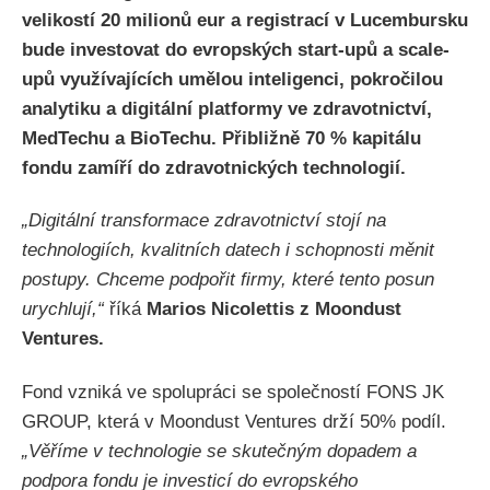
velikostí 20 milionů eur a registrací v Lucembursku
bude investovat do evropských start-upů a scale-
upů využívajících umělou inteligenci, pokročilou
analytiku a digitální platformy ve zdravotnictví,
MedTechu a BioTechu. Přibližně 70 % kapitálu
fondu zamíří do zdravotnických technologií.
„Digitální transformace zdravotnictví stojí na
technologiích, kvalitních datech i schopnosti měnit
postupy. Chceme podpořit firmy, které tento posun
urychlují,“
říká
Marios Nicolettis z Moondust
Ventures.
Fond vzniká ve spolupráci se společností FONS JK
GROUP, která v Moondust Ventures drží 50% podíl.
„Věříme v technologie se skutečným dopadem a
podpora fondu je investicí do evropského