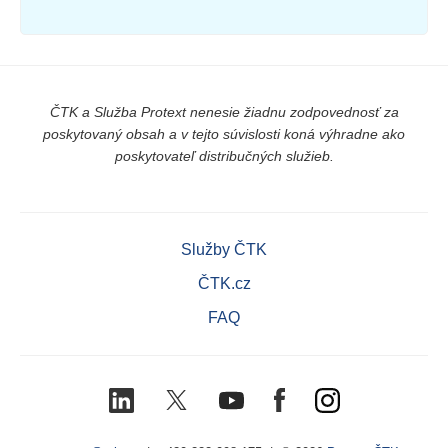
ČTK a Služba Protext nenesie žiadnu zodpovednosť za
poskytovaný obsah a v tejto súvislosti koná výhradne ako
poskytovateľ distribučných služieb.
Služby ČTK
ČTK.cz
FAQ
LinkedIn
X
Youtube
Facebook
Instagram
(Twitter)