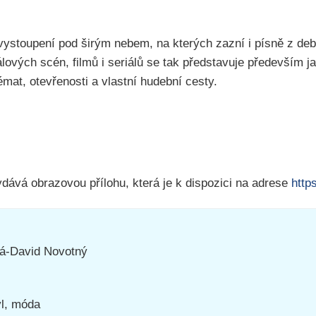
 vystoupení pod širým nebem, na kterých zazní i písně z de
ových scén, filmů i seriálů se tak představuje především j
émat, otevřenosti a vlastní hudební cesty.
ává obrazovou přílohu, která je k dispozici na adrese
http
á-David Novotný
yl, móda