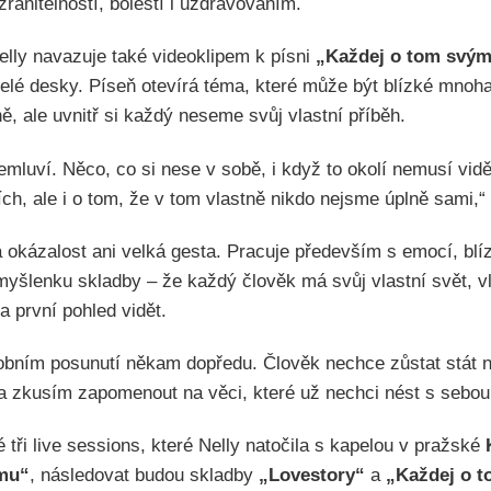
zranitelností, bolestí i uzdravováním.
lly navazuje také videoklipem k písni
„Každej o tom svý
elé desky. Píseň otevírá téma, které může být blízké mnoh
, ale uvnitř si každý neseme svůj vlastní příběh.
luví. Něco, co si nese v sobě, i když to okolí nemusí vidě
ích, ale i o tom, že v tom vlastně nikdo nejsme úplně sami,“
a okázalost ani velká gesta. Pracuje především s emocí, blíz
myšlenku skladby – že každý člověk má svůj vlastní svět, vl
a první pohled vidět.
sobním posunutí někam dopředu. Člověk nechce zůstat stát 
a zkusím zapomenout na věci, které už nechci nést s sebou
é tři live sessions, které Nelly natočila s kapelou v pražské
lmu“
, následovat budou skladby
„Lovestory“
a
„Každej o 