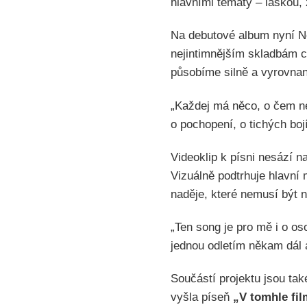
hlavními tématy – láskou, 
Na debutové album nyní Ne
nejintimnějším skladbám c
působíme silně a vyrovnaně
„Každej má něco, o čem nem
o pochopení, o tichých boj
Videoklip k písni nesází n
Vizuálně podtrhuje hlavní 
naděje, které nemusí být n
„Ten song je pro mě i o o
jednou odletím někam dál 
Součástí projektu jsou tak
vyšla píseň
„V tomhle fi