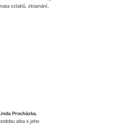
mata vztahů, zklamání,
Linda Procházka
,
 podobu alba s jeho