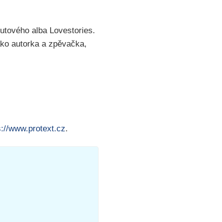
butového alba Lovestories.
ako autorka a zpěvačka,
s://www.protext.cz
.