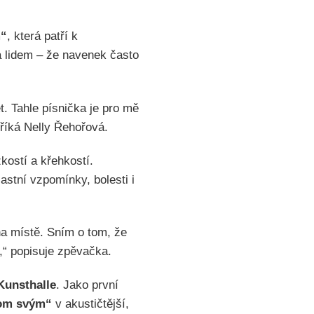
m“
, která patří k
a lidem – že navenek často
t. Tahle písnička je pro mě
 říká Nelly Řehořová.
kostí a křehkostí.
astní vzpomínky, bolesti i
na místě. Sním o tom, že
,“ popisuje zpěvačka.
Kunsthalle
. Jako první
tom svým“
v akustičtější,