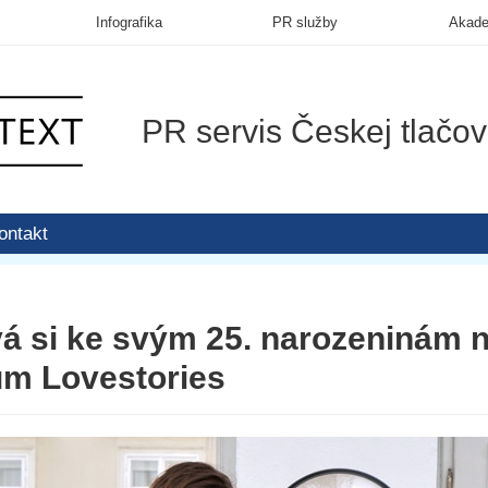
Infografika
PR služby
Akad
PR servis Českej tlačov
ontakt
á si ke svým 25. narozeninám n
um Lovestories