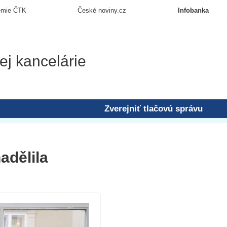
emie ČTK
České noviny.cz
Infobanka
ej kancelárie
Zverejniť tlačovú správu
adělila