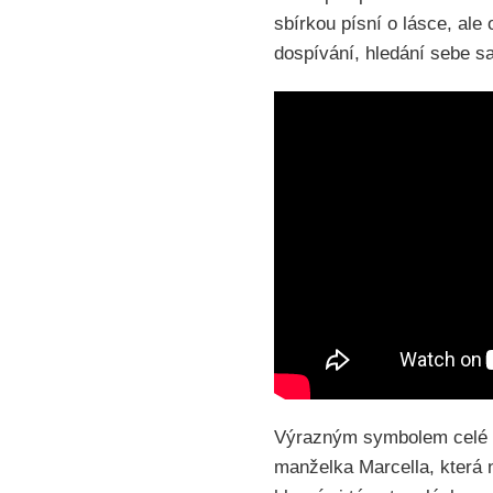
sbírkou písní o lásce, al
dospívání, hledání sebe s
Výrazným symbolem celé de
manželka Marcella, která n