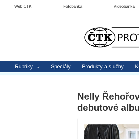
Web ČTK
Fotobanka
Videobanka
Rubriky
Špeciály
Produkty a služby
K
Nelly Řehořov
debutové alb