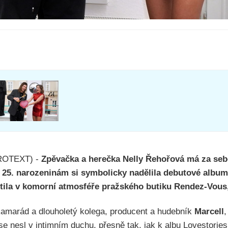
PROTEXT) -
Zpěvačka a herečka Nelly Řehořová má za sebo
 25. narozeninám si symbolicky nadělila debutové album
ila v komorní atmosféře pražského butiku Rendez-Vous, 
 kamarád a dlouholetý kolega, producent a hudebník
Marcell
,
se nesl v intimním duchu, přesně tak, jak k albu Lovestories