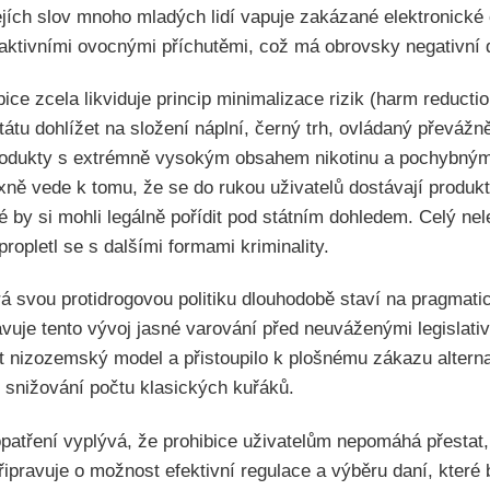
ejích slov mnoho mladých lidí vapuje zakázané elektronické 
aktivními ovocnými příchutěmi, což má obrovsky negativní d
ice zcela likviduje princip minimalizace rizik (harm reductio
tátu dohlížet na složení náplní, černý trh, ovládaný převáž
rodukty s extrémně vysokým obsahem nikotinu a pochybným
xně vede k tomu, že se do rukou uživatelů dostávají produkt
é by si mohli legálně pořídit pod státním dohledem. Celý ne
ropletl se s dalšími formami kriminality.
rá svou protidrogovou politiku dlouhodobě staví na pragmati
avuje tento vývoj jasné varování před neuváženými legislati
nizozemský model a přistoupilo k plošnému zákazu alternati
o snižování počtu klasických kuřáků.
atření vyplývá, že prohibice uživatelům nepomáhá přestat,
řipravuje o možnost efektivní regulace a výběru daní, které