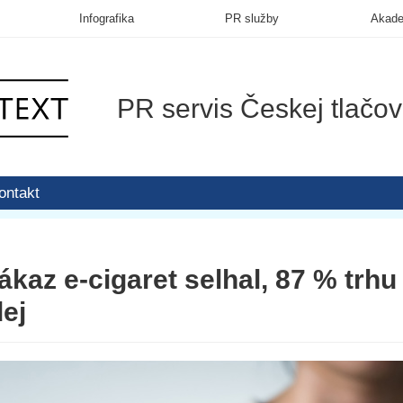
Infografika
PR služby
Akad
PR servis Českej tlačov
ontakt
kaz e-cigaret selhal, 87 % trhu
dej