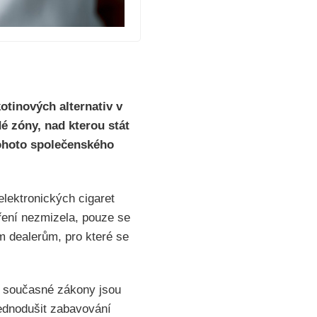
kotinových alternativ v
é zóny, nad kterou stát
tohoto společenského
lektronických cigaret
ření nezmizela, pouze se
m dealerům, pro které se
e současné zákony jsou
jednodušit zabavování