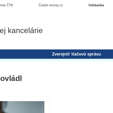
emie ČTK
České noviny.cz
Infobanka
ej kancelárie
Zverejniť tlačovú správu
 ovládl