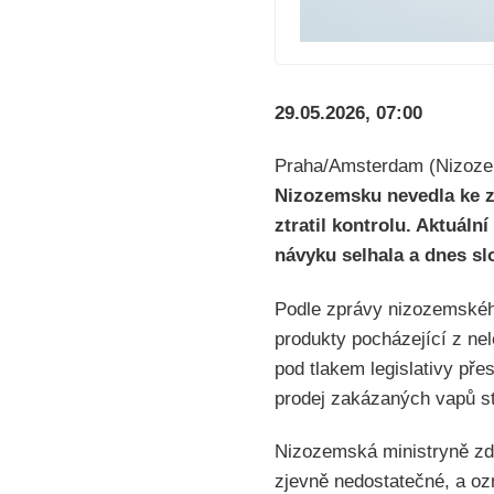
29.05.2026, 07:00
Praha/Amsterdam (Nizoze
Nizozemsku nevedla ke zd
ztratil kontrolu. Aktuál
návyku selhala a dnes sl
Podle zprávy nizozemského
produkty pocházející z ne
pod tlakem legislativy př
prodej zakázaných vapů st
Nizozemská ministryně zdr
zjevně nedostatečné, a oz