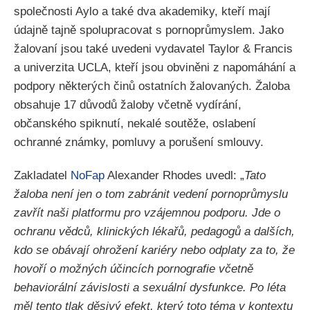
společnosti Aylo a také dva akademiky, kteří mají
údajně tajně spolupracovat s pornoprůmyslem. Jako
žalovaní jsou také uvedeni vydavatel Taylor & Francis
a univerzita UCLA, kteří jsou obviněni z napomáhání a
podpory některých činů ostatních žalovaných. Žaloba
obsahuje 17 důvodů žaloby včetně vydírání,
občanského spiknutí, nekalé soutěže, oslabení
ochranné známky, pomluvy a porušení smlouvy.
Zakladatel
NoFap
Alexander Rhodes uvedl: „
Tato
žaloba není jen o tom zabránit vedení pornoprůmyslu
zavřít naši platformu pro vzájemnou podporu. Jde o
ochranu vědců, klinických lékařů, pedagogů a dalších,
kdo se obávají ohrožení kariéry nebo odplaty za to, že
hovoří o možných účincích pornografie včetně
behaviorální závislosti a sexuální dysfunkce. Po léta
měl tento tlak děsivý efekt, který toto téma v kontextu