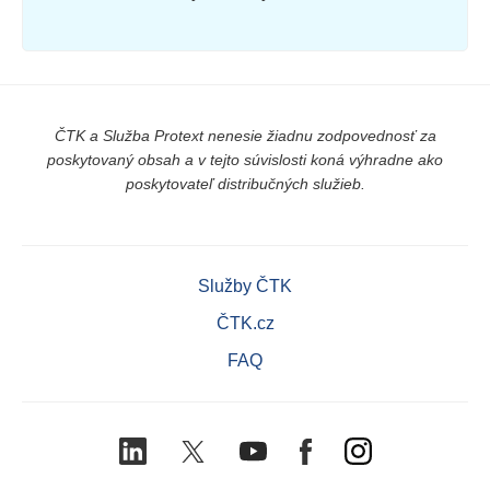
ČTK a Služba Protext nenesie žiadnu zodpovednosť za
poskytovaný obsah a v tejto súvislosti koná výhradne ako
poskytovateľ distribučných služieb.
Služby ČTK
ČTK.cz
FAQ
LinkedIn
X
Youtube
Facebook
Instagram
(Twitter)