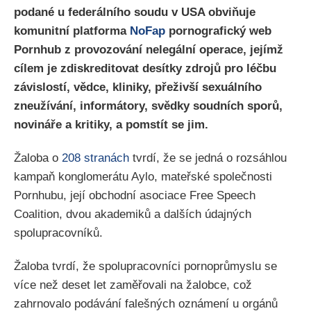
podané u federálního soudu v USA obviňuje
komunitní platforma
NoFap
pornografický web
Pornhub z provozování nelegální operace, jejímž
cílem je zdiskreditovat desítky zdrojů pro léčbu
závislostí, vědce, kliniky, přeživší sexuálního
zneužívání, informátory, svědky soudních sporů,
novináře a kritiky, a pomstít se jim.
Žaloba o
208 stranách
tvrdí, že se jedná o rozsáhlou
kampaň konglomerátu Aylo, mateřské společnosti
Pornhubu, její obchodní asociace Free Speech
Coalition, dvou akademiků a dalších údajných
spolupracovníků.
Žaloba tvrdí, že spolupracovníci pornoprůmyslu se
více než deset let zaměřovali na žalobce, což
zahrnovalo podávání falešných oznámení u orgánů