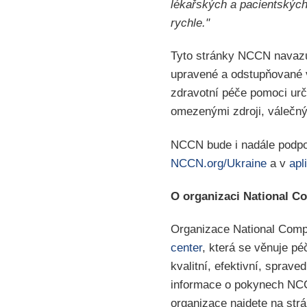
lékařských a pacientských 
rychle."
Tyto stránky NCCN navazuj
upravené a odstupňované 
zdravotní péče pomoci urč
omezenými zdroji, válečný
NCCN bude i nadále podpor
NCCN.org/Ukraine
a v
apl
O organizaci National 
Organizace National Com
center
, která se věnuje p
kvalitní, efektivní, sprav
informace o pokynech NCCN
organizace najdete na st