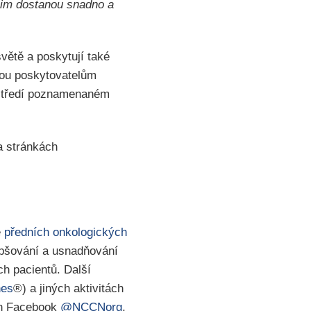
 nim dostanou snadno a
větě a poskytují také
ou poskytovatelům
rostředí poznamenaném
a stránkách
e
předních onkologických
epšování a usnadňování
ch pacientů. Další
nes
®) a jiných aktivitách
ích Facebook
@NCCNorg
,