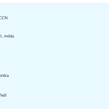
NCCN
yl, móda
onika
ředí