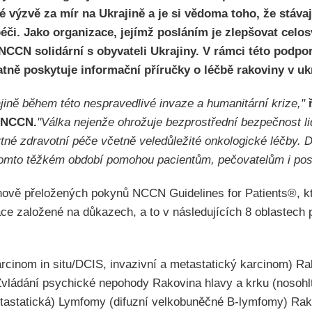
é výzvě za mír na Ukrajině a je si vědoma toho, že stávaj
či. Jako organizace, jejímž posláním je zlepšovat celos
 NCCN solidární s obyvateli Ukrajiny. V rámci této podpo
tně poskytuje informační příručky o léčbě rakoviny v ukr
jině během této nespravedlivé invaze a humanitární krize,"
l NCCN.
"Válka nejenže ohrožuje bezprostřední bezpečnost li
tné zdravotní péče včetně veledůležité onkologické léčby. D
 tomto těžkém období pomohou pacientům, pečovatelům i po
nově přeložených pokynů NCCN Guidelines for Patients®, k
ace založené na důkazech, a to v následujících 8 oblastech 
arcinom in situ/DCIS, invazivní a metastatický karcinom) R
Zvládání psychické nepohody Rakovina hlavy a krku (nosohlta
tastatická) Lymfomy (difuzní velkobuněčné B-lymfomy) Rak