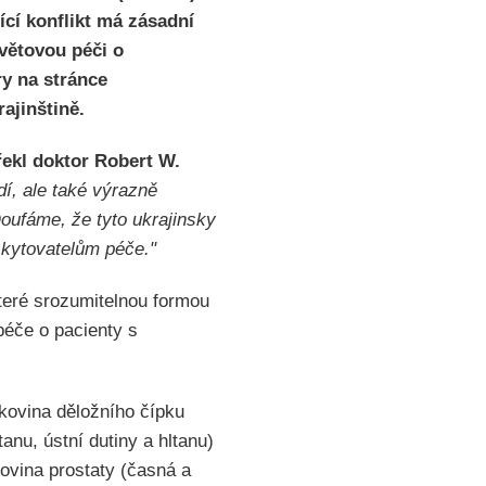
ící konflikt má zásadní
větovou péči o
ry na stránce
ajinštině.
řekl doktor Robert W.
dí, ale také výrazně
oufáme, že tyto ukrajinsky
skytovatelům péče."
teré srozumitelnou formou
péče o pacienty s
akovina děložního čípku
nu, ústní dutiny a hltanu)
ovina prostaty (časná a