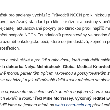
ruček pro pacienty vychází z Průvodců NCCN pro klinickou 
avují uznávaný standard pro klinické řízení a postupy v péč
ejčastěji aktualizované pokyny pro klinickou praxi napříč 
nanční podpoře NCCN Foundation® prezentovány ve snadno č
rozumět onkologické péči, které se jim dostává, zejména p
rostředích.
mo o sobě těžké a pro lidi s rakovinou, kteří mají další nalé
kla
doktorka Nelya Melnitchouk, Global Medical Knowled
štině mohou pacientům trpícím rakovinou a poskytovatelům 
y se nacházejí a jak přizpůsobit další kroky měnícím se okol
a organizacím po celém světě, které reagují na výzvu k po
ch lékařů a rodin,"
řekl
Mike Morrissey, výkonný ředitel 
dili jsme na jednom místě na
webu onco-help.org
přeložené