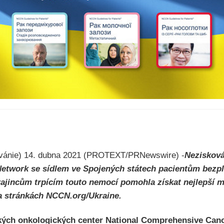
lvánie) 14. dubna 2021 (PROTEXT/PRNewswire) -
Nezisková
twork se sídlem ve Spojených státech pacientům bezpla
rajincům trpícím touto nemocí pomohla získat nejlepší m
na stránkách NCCN.org/Ukraine.
ckých onkologických center National Comprehensive Ca