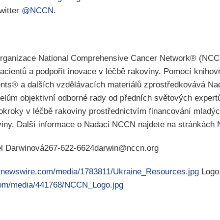
witter
@NCCN
.
rganizace National Comprehensive Cancer Network® (NCCN
acientů a podpořit inovace v léčbě rakoviny. Pomocí knihov
ents® a dalších vzdělávacích materiálů zprostředkovává 
telům objektivní odborné rady od předních světových expert
roky v léčbě rakoviny prostřednictvím financování mladýc
viny. Další informace o Nadaci NCCN najdete na stránkách
l Darwinová267-622-6624darwin@nccn.org
prnewswire.com/media/1783811/Ukraine_Resources.jpg
Logo
com/media/441768/NCCN_Logo.jpg