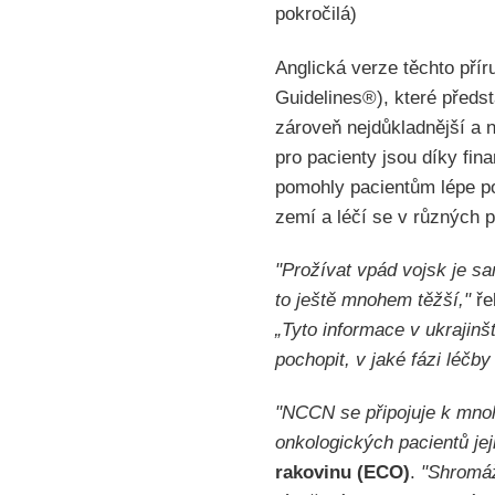
pokročilá)
Anglická verze těchto pří
Guidelines®), které předst
zároveň nejdůkladnější a n
pro pacienty jsou díky fi
pomohly pacientům lépe po
zemí a léčí se v různých p
"Prožívat vpád vojsk je sa
to ještě mnohem těžší,"
ře
„Tyto informace v ukrajin
pochopit, v jaké fázi léčb
"NCCN se připojuje k mnoh
onkologických pacientů jeji
rakovinu (ECO)
.
"Shromáž