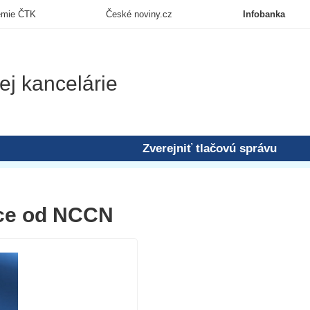
emie ČTK
České noviny.cz
Infobanka
ej kancelárie
Zverejniť tlačovú správu
nce od NCCN