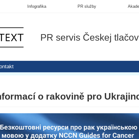
Infografika
PR služby
Akad
PR servis Českej tlačov
ontakt
nformací o rakovině pro Ukraji