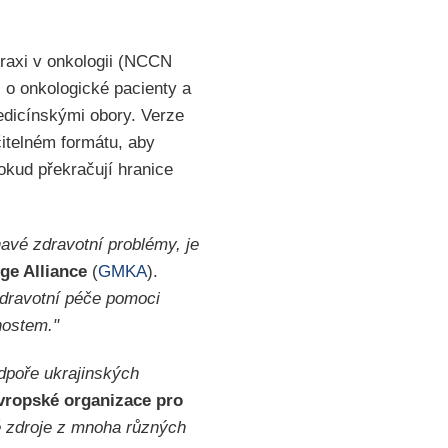
praxi v onkologii (NCCN
i o onkologické pacienty a
medicínskými obory. Verze
itelném formátu, aby
okud překračují hranice
havé zdravotní problémy, je
ge Alliance
(
GMKA
).
zdravotní péče pomoci
nostem."
dpoře ukrajinských
Evropské organizace pro
 zdroje z mnoha různých