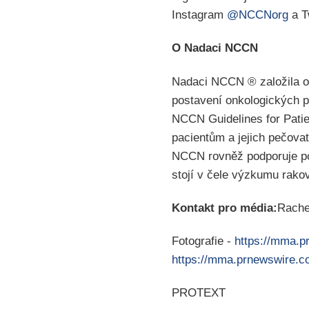
Instagram
@NCCNorg
a T
O Nadaci NCCN
Nadaci NCCN ® založila o
postavení onkologických p
NCCN Guidelines for Pati
pacientům a jejich pečova
NCCN rovněž podporuje pok
stojí v čele výzkumu rako
Kontakt pro média:
Rache
Fotografie -
https://mma.
https://mma.prnewswire.
PROTEXT