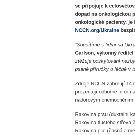
se připojuje k celosvětov
dopad na onkologickou pé
onkologické pacienty, je
NCCN.org/Ukraine
bezpla
"Soucítíme s lidmi na Ukra
Carlson, výkonný ředite
ztěžuje poskytování nezby
psané příručky o léčbě v
Zdroje NCCN zahrnují 14 
prezentují odborné inform
nádorovým onemocněním:
Rakovina prsu (duktální k
Rakovina tlustého střeva 
Rakovina plic (časná a me