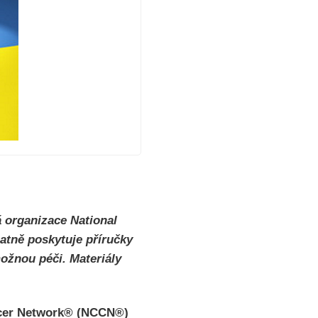
 organizace National
tně poskytuje příručky
ožnou péči. Materiály
ncer Network® (NCCN®)