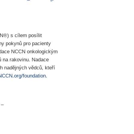
®) s cílem posílit
ny pokynů pro pacienty
Nadace NCCN onkologickým
ů na rakovinu. Nadace
h nadějných vědců, kteří
NCCN.org/foundation
.
 –