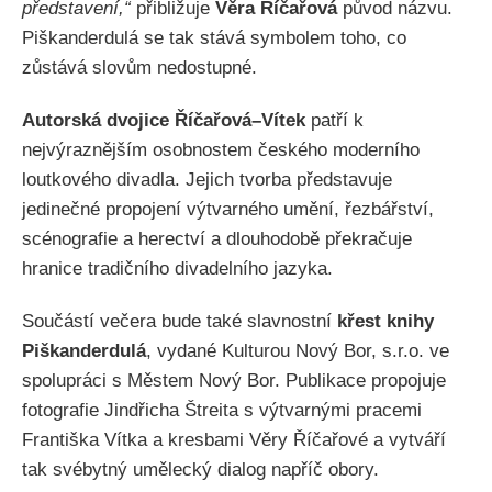
představení,“
přibližuje
Věra Říčařová
původ názvu.
Piškanderdulá se tak stává symbolem toho, co
zůstává slovům nedostupné.
Autorská dvojice Říčařová–Vítek
patří k
nejvýraznějším osobnostem českého moderního
loutkového divadla. Jejich tvorba představuje
jedinečné propojení výtvarného umění, řezbářství,
scénografie a herectví a dlouhodobě překračuje
hranice tradičního divadelního jazyka.
Součástí večera bude také slavnostní
křest knihy
Piškanderdulá
, vydané Kulturou Nový Bor, s.r.o. ve
spolupráci s Městem Nový Bor. Publikace propojuje
fotografie Jindřicha Štreita s výtvarnými pracemi
Františka Vítka a kresbami Věry Říčařové a vytváří
tak svébytný umělecký dialog napříč obory.