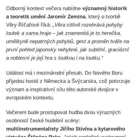
Odborný kontext večera nabídne
významný historik
a teoretik umění Jaromír Zemina
, který o tvorbě
Věry Říčařové říká:
„Věra citlivě rozehrává pohyby
loutek a sama hraje – jak znamenitá je to herečka,
umělkyně nepatrných pohybů, gest a proměn tváře na
první pohled japonsky nehybné, jak subtilní, graciézní
a noblesní je její hra s loutkou i na loutku.“
Událost má i mezinárodní přesah. Do Nového Boru
přijedou hosté z Německa a Švýcarska, což potvrzuje
význam a inspirativní sílu této autorské dvojice v
evropském kontextu.
Večerem bude prostupovat hudba dvou výrazných
osobností české hudební scény:
multiinstrumentalisty Jiřího Stivína a kytarového