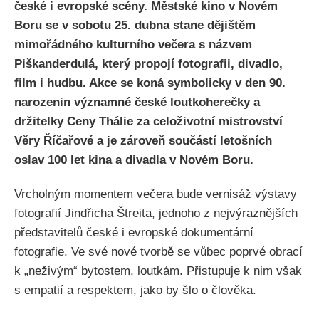
české i evropské scény. Městské kino v Novém
Boru se v sobotu 25. dubna stane dějištěm
mimořádného kulturního večera s názvem
Piškanderdulá, který propojí fotografii, divadlo,
film i hudbu. Akce se koná symbolicky v den 90.
narozenin významné české loutkoherečky a
držitelky Ceny Thálie za celoživotní mistrovství
Věry Říčařové a je zároveň součástí letošních
oslav 100 let kina a divadla v Novém Boru.
Vrcholným momentem večera bude vernisáž výstavy
fotografií Jindřicha Štreita, jednoho z nejvýraznějších
představitelů české i evropské dokumentární
fotografie. Ve své nové tvorbě se vůbec poprvé obrací
k „neživým“ bytostem, loutkám. Přistupuje k nim však
s empatií a respektem, jako by šlo o člověka.