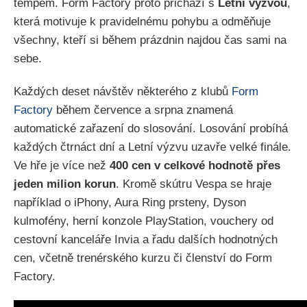
tempem. Form Factory proto přichází s
Letní výzvou
,
která motivuje k pravidelnému pohybu a odměňuje
všechny, kteří si během prázdnin najdou čas sami na
sebe.
Každých deset návštěv některého z klubů
Form
Factory
během července a srpna znamená
automatické zařazení do slosování. Losování probíhá
každých čtrnáct dní a Letní výzvu uzavře velké finále.
Ve hře je více než
400 cen v celkové hodnotě přes
jeden milion korun
. Kromě skútru Vespa se hraje
například o iPhony, Aura Ring prsteny, Dyson
kulmofény, herní konzole PlayStation, vouchery od
cestovní kanceláře Invia a řadu dalších hodnotných
cen, včetně trenérského kurzu či členství do Form
Factory.