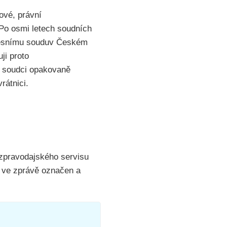
vé, právní
Po osmi letech soudních
kresnímu souduv Českém
ji proto
í soudci opakovaně
rátnici.
zpravodajského servisu
e ve zprávě označen a