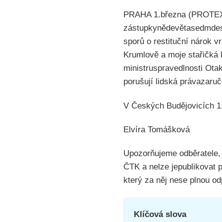
PRAHA 1.března (PROTEXT)
zástupkynědevětasedmdesá
sporů o restituční nárok
Krumlově a moje stařičká 
ministruspravedlnosti Ota
porušují lidská právazaruč
V Českých Budějovicích 1
Elvíra Tomášková
Upozorňujeme odběratele,
ČTK a nelze jepublikovat 
který za něj nese plnou o
Klíčová slova