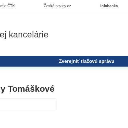
emie ČTK
České noviny.cz
Infobanka
ej kancelárie
Zverejniť tlačovú správu
íry Tomáškové