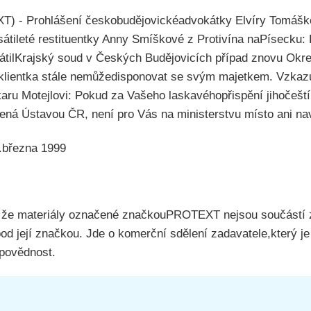
 - Prohlášení českobudějovickéadvokátky Elvíry Tomáško
tileté restituentky Anny Smíškové z Protivína naPísecku: 
 vrátilKrajský soud v Českých Budějovicích případ znovu O
klientka stále nemůžedisponovat se svým majetkem. Vzkazu
karu Motejlovi: Pokud za Vašeho laskavéhopřispění jihočešt
ená Ústavou ČR, není pro Vás na ministerstvu místo ani nav
.března 1999
 že materiály označené značkouPROTEXT nejsou součástí 
pod její značkou. Jde o komerční sdělení zadavatele,který j
dpovědnost.