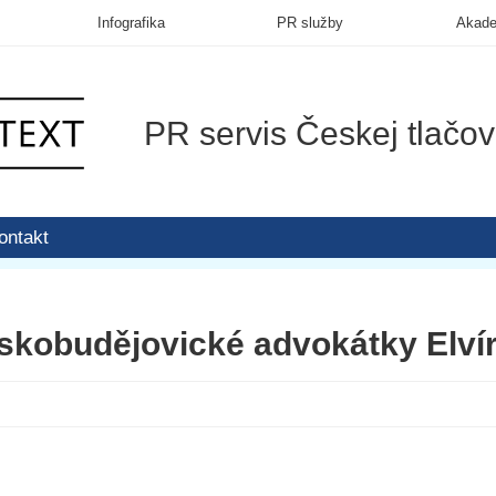
Infografika
PR služby
Akad
PR servis Českej tlačov
ontakt
eskobudějovické advokátky Elv