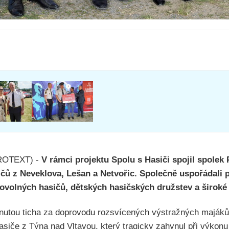
PROTEXT) -
V rámci projektu Spolu s Hasiči spojil spolek 
čů z Neveklova, Lešan a Netvořic. Společně uspořádali 
volných hasičů, dětských hasičských družstev a široké 
minutou ticha za doprovodu rozsvícených výstražných majáků
asiče z Týna nad Vltavou, který tragicky zahynul při výkonu