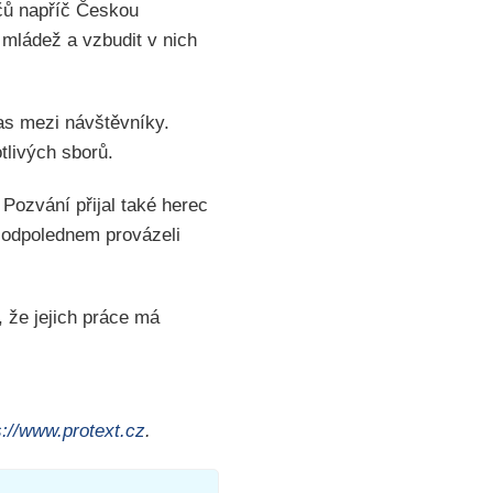
čů napříč Českou
 mládež a vzbudit v nich
las mezi návštěvníky.
tlivých sborů.
Pozvání přijal také herec
 odpolednem provázeli
, že jejich práce má
s://www.protext.cz
.