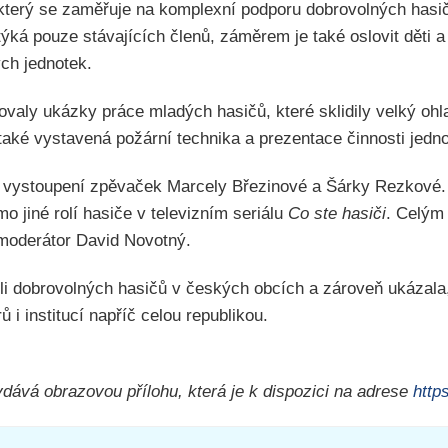
 který se zaměřuje na komplexní podporu dobrovolných hasi
ýká pouze stávajících členů, záměrem je také oslovit děti a
ch jednotek.
ovaly ukázky práce mladých hasičů, které sklidily velký oh
také vystavená požární technika a prezentace činnosti jedno
a vystoupení zpěvaček Marcely Březinové a Šárky Rezkové. 
 jiné rolí hasiče v televizním seriálu
Co ste hasiči
. Celým
moderátor David Novotný.
oli dobrovolných hasičů v českých obcích a zároveň ukázala
ů i institucí napříč celou republikou.
ává obrazovou přílohu, která je k dispozici na adrese
http