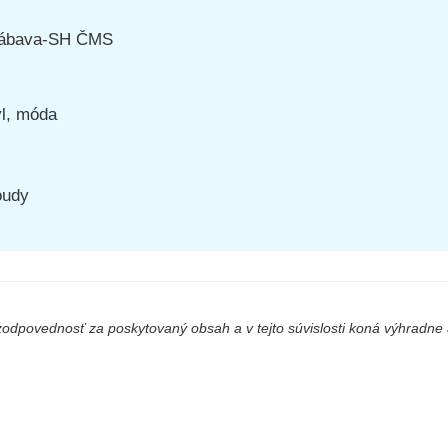
-zábava-SH ČMS
yl, móda
oudy
odpovednosť za poskytovaný obsah a v tejto súvislosti koná výhradne a