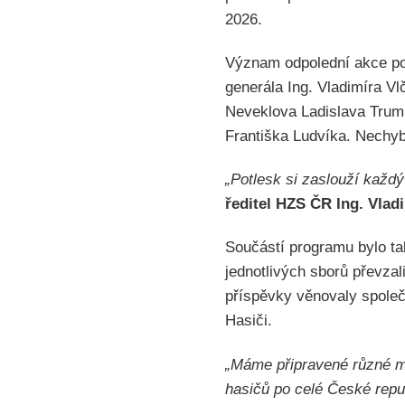
2026.
Význam odpolední akce pod
generála Ing. Vladimíra V
Neveklova Ladislava Trump
Františka Ludvíka. Nechybě
„Potlesk si zaslouží každý
ředitel HZS ČR Ing. Vlad
Součástí programu bylo ta
jednotlivých sborů převzal
příspěvky věnovaly společ
Hasiči.
„Máme připravené různé mo
hasičů po celé České repu