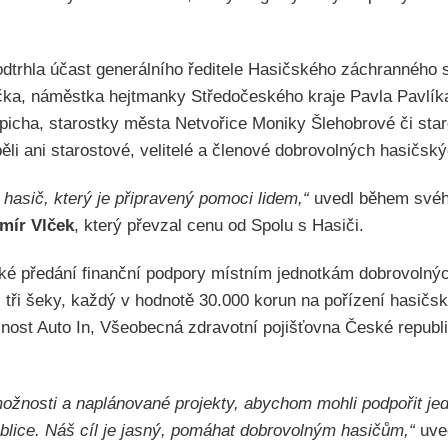
trhla účast generálního ředitele Hasičského záchranného 
lčka, náměstka hejtmanky Středočeského kraje Pavla Pavlík
icha, starostky města Netvořice Moniky Šlehobrové či sta
li ani starostové, velitelé a členové dobrovolných hasičský
 hasič, který je připravený pomoci lidem,“
uvedl během své
imír Vlček
, který převzal cenu od Spolu s Hasiči.
ké předání finanční podpory místním jednotkám dobrovolnýc
i tři šeky, každý v hodnotě 30.000 korun na pořízení hasičs
nost Auto In, Všeobecná zdravotní pojišťovna České republi
žnosti a naplánované projekty, abychom mohli podpořit je
blice. Náš cíl je jasný, pomáhat dobrovolným hasičům,“
uve