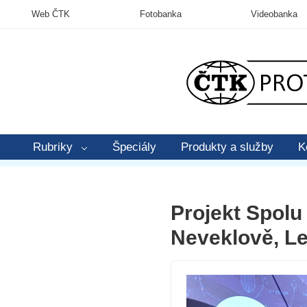
Web ČTK
Fotobanka
Videobanka
Rubriky
Špeciály
Produkty a služby
K
Projekt Spolu
Neveklově, Le