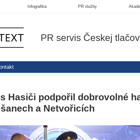
Infografika
PR služby
Akad
PR servis Českej tlačov
ontakt
 s Hasiči podpořil dobrovolné h
šanech a Netvořicích