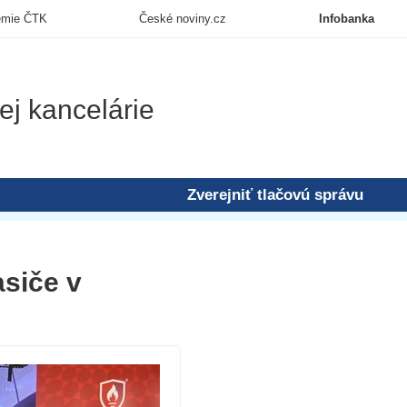
emie ČTK
České noviny.cz
Infobanka
ej kancelárie
Zverejniť tlačovú správu
asiče v