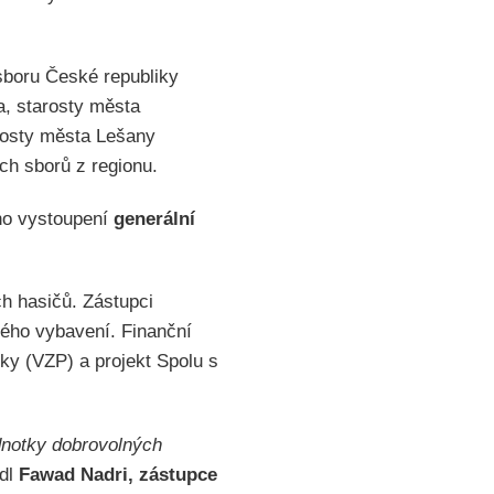
sboru České republiky
a, starosty města
rosty města Lešany
ch sborů z regionu.
ho vystoupení
generální
h hasičů. Zástupci
kého vybavení. Finanční
ky (VZP) a projekt Spolu s
dnotky dobrovolných
dl
Fawad Nadri, zástupce