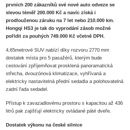
prvních 200 zákazníků své nové auto odveze se
slevou téměř 200.000 Kč a navíc získá i
prodlouženou záruku na 7 let nebo 210.000 km.
Hongqi HS3 je tak do vyprodání zásob možné
pořídit za pouhých 749.000 Kč včetně DPH.
4,65metrové SUV nabízí díky rozvoru 2770 mm
dostatek místa pro 5 pasažérů, kterým bude
cestování zpříjemňovat prosklená panoramatická
střecha, dvouzónová klimatizace, vyhřívaná a
elektricky nastavitelná přední sedadla a polohovatelná
zadní řada sedadel.
Přístup k zavazadlovému prostoru s kapacitou až 436
litrů pak zajišťují elektricky ovládané páté dveře.
Dostatek výkonu na české silnice