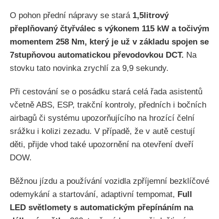
O pohon přední nápravy se stará
1,5litrový
přeplňovaný čtyřválec s výkonem 115 kW a točivým
momentem 258 Nm, který je už v základu spojen se
7stupňovou automatickou převodovkou DCT.
Na
stovku tato novinka zrychlí za 9,9 sekundy.
Při cestování se o posádku stará celá řada asistentů
včetně ABS, ESP, trakční kontroly, předních i bočních
airbagů či systému upozorňujícího na hrozící čelní
srážku i kolizi zezadu. V případě, že v autě cestují
děti, přijde vhod také upozornění na otevření dveří
DOW.
Běžnou jízdu a používání vozidla zpříjemní bezklíčové
odemykání a startování, adaptivní tempomat,
Full
LED světlomety s automatickým přepínáním na