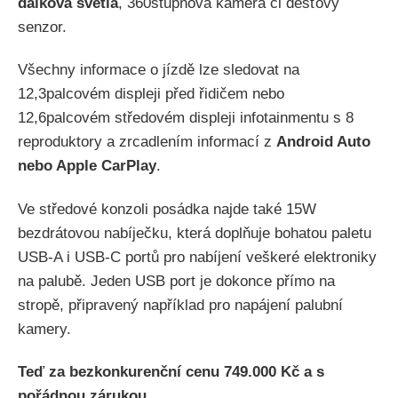
dálková světla
, 360stupňová kamera či dešťový
senzor.
Všechny informace o jízdě lze sledovat na
12,3palcovém displeji před řidičem nebo
12,6palcovém středovém displeji infotainmentu s 8
reproduktory a zrcadlením informací z
Android Auto
nebo Apple CarPlay
.
Ve středové konzoli posádka najde také 15W
bezdrátovou nabíječku, která doplňuje bohatou paletu
USB-A i USB-C portů pro nabíjení veškeré elektroniky
na palubě. Jeden USB port je dokonce přímo na
stropě, připravený například pro napájení palubní
kamery.
Teď za bezkonkurenční cenu 749.000 Kč a s
pořádnou zárukou