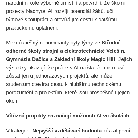
národním kole výborně umístili a potvrdili, že školní
projekty Nachytej AI rozvíjí potenciál žáků, učí
týmové spolupráci a otevírá jim cestu k dalšímu
praktickému uplatnění.
Mezi úspěšnými nominanty byly týmy ze
Střední
odborné školy strojní a elektrotechnické Velešín
,
Gymnázia Dačice
a
Základní školy Magic Hill
. Jejich
výsledky ukazují, že práce s AI na školách nemusí
zůstat jen u jednorázových projektů, ale může
studentům otevírat cestu k hlubšímu technickému
porozumění a projektům, které jsou prospěšné i jejich
okolí.
Vítězné projekty naznačují možnosti AI ve školách
V kategorii
Nejvyšší vzdělávací hodnota
získal první