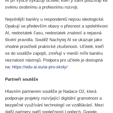
AI při výuce vykazují učitelé, kteří ji sami používají ke
svému osobnímu a profesnímu rozvoji.
Nejsilnější bariéry u respondentů nejsou ideologické.
Opakují se především obavy o přesnost a spolehlivost
AI, nedostatek času, nedostatek znalostí a nejasná
školní pravidla. Soutěž Nachytej AI se ukazuje jako
vhodné prostředí praktické zkušenosti. Učitelé, kteří
se do soutěže zapojili, zmiňují v menší míře bariéru
neznalosti nástrojů. Podpora pro učitele je dostupná
na:
https://edu-ai.eu/ai-pro-skoly/
Partneři soutěže
Hlavním partnerem soutěže je Nadace O2, která
podporuje projekty rozvíjející digitální gramotnost a
bezpečné využívání technologií ve vzdělávání. Mezi
další partnery patří společnosti Logitech, Google,