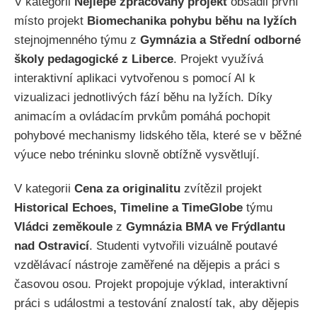
V kategorii
Nejlépe zpracovaný projekt
obsadil první
místo projekt
Biomechanika pohybu běhu na lyžích
stejnojmenného týmu z
Gymnázia a Střední odborné
školy pedagogické z Liberce
. Projekt využívá
interaktivní aplikaci vytvořenou s pomocí AI k
vizualizaci jednotlivých fází běhu na lyžích. Díky
animacím a ovládacím prvkům pomáhá pochopit
pohybové mechanismy lidského těla, které se v běžné
výuce nebo tréninku slovně obtížně vysvětlují.
V kategorii
Cena za originalitu
zvítězil projekt
Historical Echoes, Timeline a TimeGlobe
týmu
Vládci zeměkoule
z
Gymnázia BMA ve Frýdlantu
nad Ostravicí
. Studenti vytvořili vizuálně poutavé
vzdělávací nástroje zaměřené na dějepis a práci s
časovou osou. Projekt propojuje výklad, interaktivní
práci s událostmi a testování znalostí tak, aby dějepis