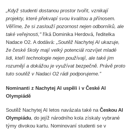
„Když studenti dostanou prostor tvořit, vznikají
projekty, které překvapí svou kvalitou a přínosem.
Věříme, že si zaslouží pozornost nejen odborníků, ale
také veřejnosti,"
říká Dominika Herdová, ředitelka
Nadace O2. A dodává:
„Soutěž Nachytej AI ukazuje,
že české školy mají velký potenciál rozvíjet mladé
lidi, kteří technologie nejen používají, ale také jim
rozumějí a dokážou je využívat bezpečně. Právě proto
tuto soutěž v Nadaci O2 rádi podporujeme.”
Nominanti z Nachytej AI uspěli i v České AI
Olympiádě
Soutěž Nachytej AI letos navázala také na
Českou AI
Olympiádu
, do jejíž národního kola získaly vybrané
týmy divokou kartu. Nominovaní studenti se v