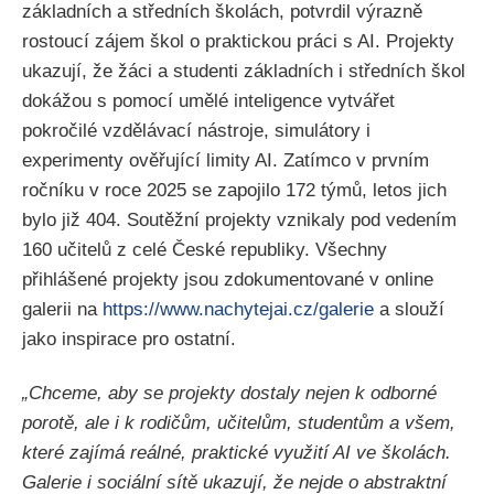
základních a středních školách, potvrdil výrazně
rostoucí zájem škol o praktickou práci s AI. Projekty
ukazují, že žáci a studenti základních i středních škol
dokážou s pomocí umělé inteligence vytvářet
pokročilé vzdělávací nástroje, simulátory i
experimenty ověřující limity AI. Zatímco v prvním
ročníku v roce 2025 se zapojilo 172 týmů, letos jich
bylo již 404. Soutěžní projekty vznikaly pod vedením
160 učitelů z celé České republiky. Všechny
přihlášené projekty jsou zdokumentované v online
galerii na
https://www.nachytejai.cz/galerie
a slouží
jako inspirace pro ostatní.
„Chceme, aby se projekty dostaly nejen k odborné
porotě, ale i k rodičům, učitelům, studentům a všem,
které zajímá reálné, praktické využití AI ve školách.
Galerie i sociální sítě ukazují, že nejde o abstraktní