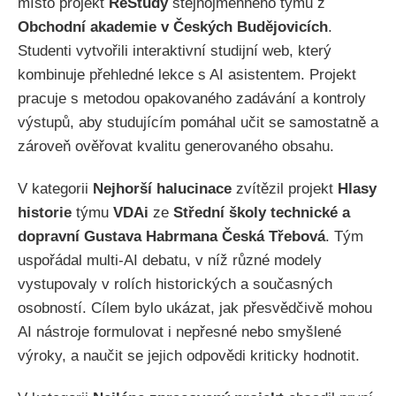
místo projekt
ReStudy
stejnojmenného týmu z
Obchodní akademie v Českých Budějovicích
.
Studenti vytvořili interaktivní studijní web, který
kombinuje přehledné lekce s AI asistentem. Projekt
pracuje s metodou opakovaného zadávání a kontroly
výstupů, aby studujícím pomáhal učit se samostatně a
zároveň ověřovat kvalitu generovaného obsahu.
V kategorii
Nejhorší halucinace
zvítězil projekt
Hlasy
historie
týmu
VDAi
ze
Střední školy technické a
dopravní Gustava Habrmana Česká Třebová
. Tým
uspořádal multi-AI debatu, v níž různé modely
vystupovaly v rolích historických a současných
osobností. Cílem bylo ukázat, jak přesvědčivě mohou
AI nástroje formulovat i nepřesné nebo smyšlené
výroky, a naučit se jejich odpovědi kriticky hodnotit.