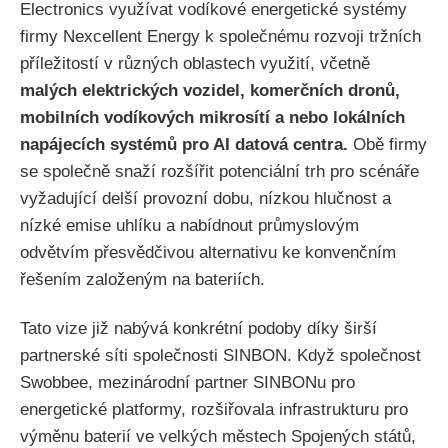
Electronics využívat vodíkové energetické systémy
firmy Nexcellent Energy k společnému rozvoji tržních
příležitostí v různých oblastech využití, včetně
malých elektrických vozidel, komerčních dronů,
mobilních vodíkových mikrosítí a nebo lokálních
napájecích systémů pro AI datová centra.
Obě firmy
se společně snaží rozšířit potenciální trh pro scénáře
vyžadující delší provozní dobu, nízkou hlučnost a
nízké emise uhlíku a nabídnout průmyslovým
odvětvím přesvědčivou alternativu ke konvenčním
řešením založeným na bateriích.
Tato vize již nabývá konkrétní podoby díky širší
partnerské síti společnosti SINBON. Když společnost
Swobbee, mezinárodní partner SINBONu pro
energetické platformy, rozšiřovala infrastrukturu pro
výměnu baterií ve velkých městech Spojených států,