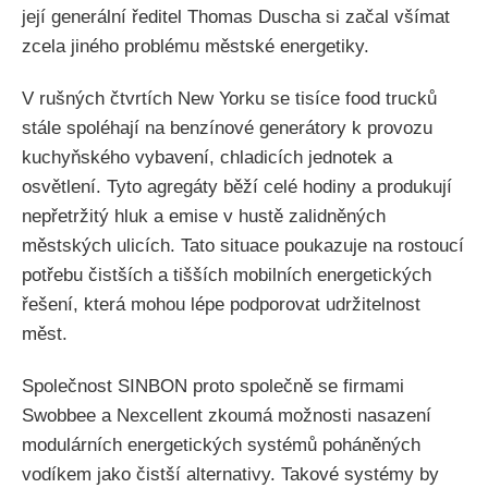
její generální ředitel Thomas Duscha si začal všímat
zcela jiného problému městské energetiky.
V rušných čtvrtích New Yorku se tisíce food trucků
stále spoléhají na benzínové generátory k provozu
kuchyňského vybavení, chladicích jednotek a
osvětlení. Tyto agregáty běží celé hodiny a produkují
nepřetržitý hluk a emise v hustě zalidněných
městských ulicích. Tato situace poukazuje na rostoucí
potřebu čistších a tišších mobilních energetických
řešení, která mohou lépe podporovat udržitelnost
měst.
Společnost SINBON proto společně se firmami
Swobbee a Nexcellent zkoumá možnosti nasazení
modulárních energetických systémů poháněných
vodíkem jako čistší alternativy. Takové systémy by