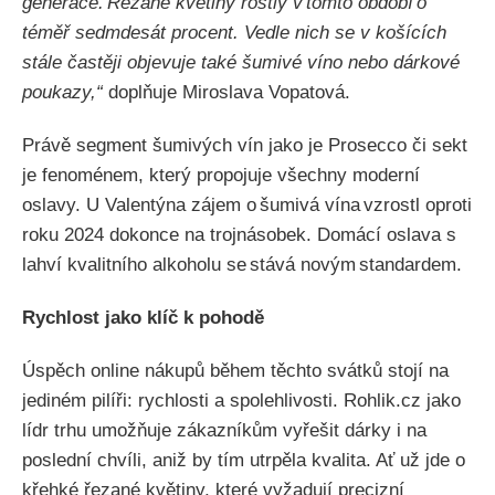
generace. Řezané květiny rostly v tomto období o
téměř sedmdesát procent. Vedle nich se v košících
stále častěji objevuje také šumivé víno nebo dárkové
poukazy,“
doplňuje Miroslava Vopatová.
Právě segment šumivých vín jako je Prosecco či sekt
je fenoménem, který propojuje všechny moderní
oslavy. U Valentýna zájem o šumivá vína vzrostl oproti
roku 2024 dokonce na trojnásobek. Domácí oslava s
lahví kvalitního alkoholu se stává novým standardem.
Rychlost jako klíč k pohodě
Úspěch online nákupů během těchto svátků stojí na
jediném pilíři: rychlosti a spolehlivosti. Rohlik.cz jako
lídr trhu umožňuje zákazníkům vyřešit dárky i na
poslední chvíli, aniž by tím utrpěla kvalita. Ať už jde o
křehké řezané květiny, které vyžadují precizní