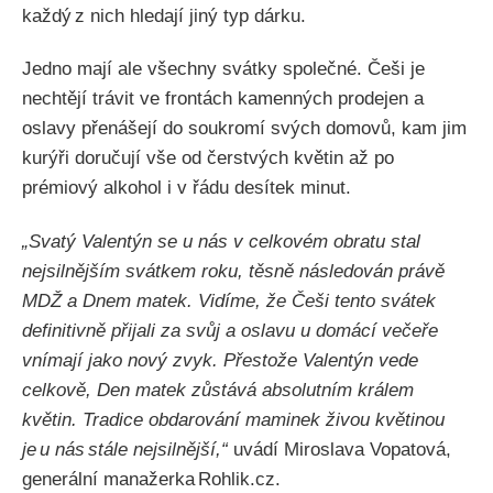
každý z nich hledají jiný typ dárku.
Jedno mají ale všechny svátky společné. Češi je
nechtějí trávit ve frontách kamenných prodejen a
oslavy přenášejí do soukromí svých domovů, kam jim
kurýři doručují vše od čerstvých květin až po
prémiový alkohol i v řádu desítek minut.
„Svatý Valentýn se u nás v celkovém obratu stal
nejsilnějším svátkem roku, těsně následován právě
MDŽ a Dnem matek. Vidíme, že Češi tento svátek
definitivně přijali za svůj a oslavu u domácí večeře
vnímají jako nový zvyk. Přestože Valentýn vede
celkově, Den matek zůstává absolutním králem
květin. Tradice obdarování maminek živou květinou
je u nás stále nejsilnější,“
uvádí Miroslava Vopatová,
generální manažerka Rohlik.cz.