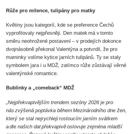
Růže pro milence, tulipány pro matky
Květiny jsou kategorií, kde se preference Čechů
vyprofilovaly nejpřesněji. Den matek má v tomto
směru neohrožené postavení – v prodejích dokonce
dvojnásobně překonal Valentýna a potvrdil, že pro
maminky volíme kytice jarních tulipánů. Ty se staly
symbolem jara i u MDŽ, zatímco růže zůstávají věrné
valentýnské romantice.
Bublinky a „comeback“ MDŽ
„Nejpřekvapivějším trendem sezóny 2026 je pro
nás zvýšená poptávka během Mezinárodního dne žen,
který se stal nejrychleji rostoucím jarním svátkem
a dle našich dat překvapivě oslovuje zejména mladší