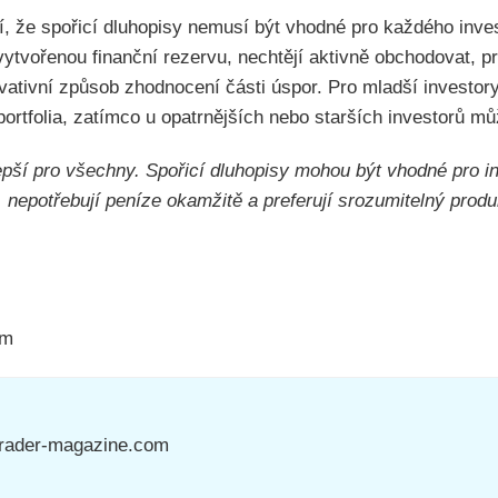
tí, že spořicí dluhopisy nemusí být vhodné pro každého inve
vytvořenou finanční rezervu, nechtějí aktivně obchodovat, pr
vativní způsob zhodnocení části úspor. Pro mladší investo
portfolia, zatímco u opatrnějších nebo starších investorů můž
epší pro všechny. Spořicí dluhopisy mohou být vhodné pro inv
 nepotřebují peníze okamžitě a preferují srozumitelný produ
om
Trader-magazine.com