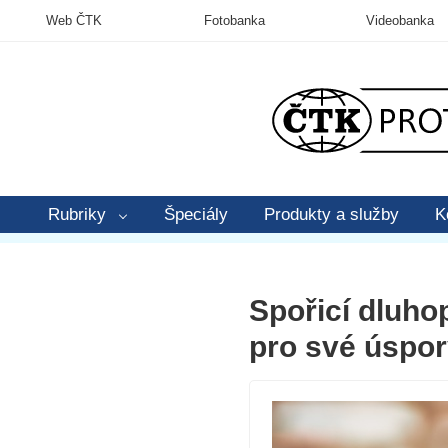
Web ČTK
Fotobanka
Videobanka
Rubriky
Špeciály
Produkty a služby
K
Spořicí dluhop
pro své úspo