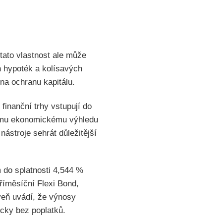
 tato vlastnost ale může
h hypoték a kolísavých
 na ochranu kapitálu.
inanční trhy vstupují do
stému ekonomickému výhledu
ástroje sehrát důležitější
m do splatnosti 4,544 %
tříměsíční Flexi Bond,
oveň uvádí, že výnosy
icky bez poplatků.