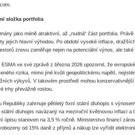
.com.
ní složka portfolia
mány jako méně atraktivní, až „nudná“ část portfolia. Právě
ty jejich hlavní výhodou. Po období vysoké inflace, dražšíc
vestorů znovu zaměřuje nejen na potenciální výnos, ale také
ESMA ve své zprávě z března 2026 upozornil, že evropské f
šeného rizika, mimo jiné kvůli geopolitickému napětí, neji
ržních výkyvů. V takovém prostředí mohou konzervativnější n
vé trhy převážně rostou.
 Republiky zahrnuje pětiletý fixní státní dluhopis s výnose
ní státní dluhopis navázaný na meziroční květnovou inflaci a 
ní úpisu stanoven na 3,5 % ročně. Ministerstvo financí zár
vobozeny od 15% daně z příjmů a nákup lze vyřídit elektron