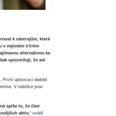
ornost k nástrojům, které
u v nejistém tržním
zajímavou alternativou ke
šak upozorňují, že ani
. První upisovací období
 emise. V nabídce jsou
ná spíše to, že část
ovějších aktiv,
“
uvádí