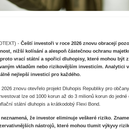
ROTEXT) -
Čeští investoři v roce 2026 znovu obracejí poz
elnost, nižší kolísání a alespoň částečnou ochranu majetk
proto vrací státní a spořicí dluhopisy, které mohou být 
aným vkladům nebo rizikovějším investicím. Analytici v
álně nejlepší investicí pro každého.
e 2026 znovu otevřelo projekt Dluhopis Republiky pro občany
nvestovat lze od 1000 korun až do 3 milionů korun do jedné
iinflační státní dluhopis a krátkodobý Flexi Bond.
 neznamená, že investor eliminuje veškeré riziko. Zname
ervativnějších nástrojů, které mohou tlumit výkyvy rizik