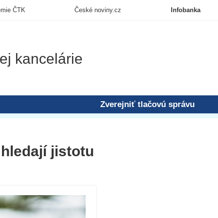
emie ČTK
České noviny.cz
Infobanka
ej kancelárie
Zverejniť tlačovú správu
hledají jistotu