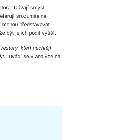
stora. Dávají smysl
eferují srozumitelné
ry mohou představovat
e být jejich podíl vyšší.
estory, kteří nechtějí
kt
,“ uvádí se v analýze na