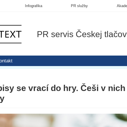
Infografika
PR služby
Akad
PR servis Českej tlačov
ontakt
isy se vrací do hry. Češi v nich 
ry