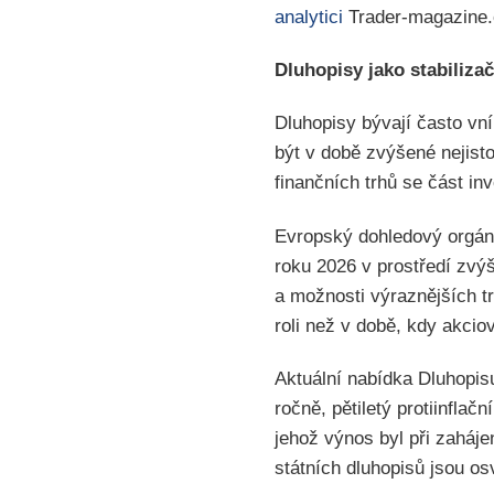
analytici
Trader-magazine
Dluhopisy jako stabilizač
Dluhopisy bývají často vní
být v době zvýšené nejisto
finančních trhů se část in
Evropský dohledový orgán 
roku 2026 v prostředí zvý
a možnosti výraznějších t
roli než v době, kdy akcio
Aktuální nabídka Dluhopisu
ročně, pětiletý protiinflač
jehož výnos byl při zaháje
státních dluhopisů jsou os