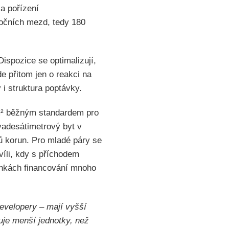
a pořízení
ročních mezd, tedy 180
ispozice se optimalizují,
e přitom jen o reakci na
 i struktura poptávky.
0 m² běžným standardem pro
vadesátimetrový byt v
ů korun. Pro mladé páry se
víli, kdy s příchodem
mínkách financování mnoho
evelopery – mají vyšší
uje menší jednotky, než