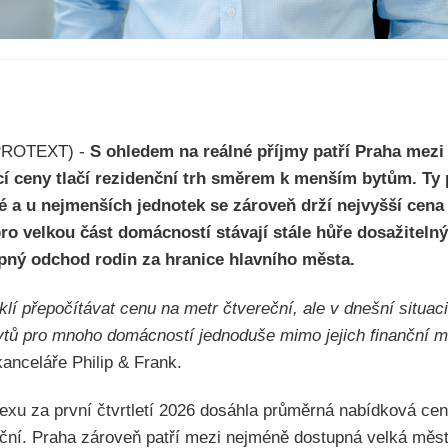
(PROTEXT) -
S ohledem na reálné příjmy patří Praha mez
í ceny tlačí rezidenční trh směrem k menším bytům. Ty 
é a u nejmenších jednotek se zároveň drží nejvyšší cena 
ro velkou část domácností stávají stále hůře dosažitel
upný odchod rodin za hranice hlavního města.
lí přepočítávat cenu na metr čtvereční, ale v dnešní situac
 bytů pro mnoho domácností jednoduše mimo jejich finanční m
kanceláře Philip & Frank.
dexu za první čtvrtletí 2026 dosáhla průměrná nabídková ce
ční. Praha zároveň patří mezi nejméně dostupná velká měst