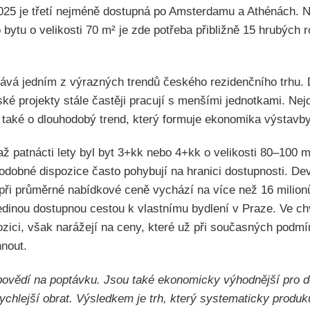
2025 je třetí nejméně dostupná po Amsterdamu a Athénách. N
bytu o velikosti 70 m² je zde potřeba přibližně 15 hrubých 
ává jedním z výrazných trendů českého rezidenčního trhu. D
ké projekty stále častěji pracují s menšími jednotkami. Nejd
 také o dlouhodobý trend, který formuje ekonomika výstavby
 až patnácti lety byl byt 3+kk nebo 4+kk o velikosti 80–10
podobné dispozice často pohybují na hranici dostupnosti. De
ři průměrné nabídkové ceně vychází na více než 16 milion
edinou dostupnou cestou k vlastnímu bydlení v Praze. Ve ch
spozici, však narážejí na ceny, které už při současných pod
nout.
povědí na poptávku. Jsou také ekonomicky výhodnější pro d
ychlejší obrat. Výsledkem je trh, který systematicky produk