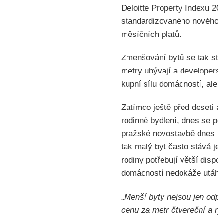
Deloitte Property Indexu 
standardizovaného nového 
měsíčních platů.
Zmenšování bytů se tak st
metry ubývají a developers
kupní sílu domácností, ale
Zatímco ještě před deseti
rodinné bydlení, dnes se 
pražské novostavbě dnes p
tak malý byt často stává j
rodiny potřebují větší di
domácností nedokáže utáh
„
Menší byty nejsou jen od
cenu za metr čtvereční a r