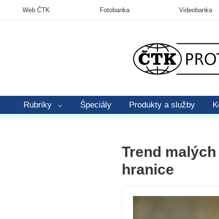
Web ČTK
Fotobanka
Videobanka
Rubriky
Špeciály
Produkty a služby
K
Trend malých 
hranice