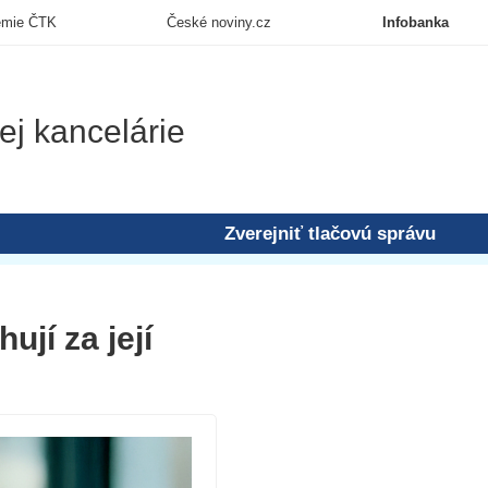
emie ČTK
České noviny.cz
Infobanka
ej kancelárie
Zverejniť tlačovú správu
jí za její