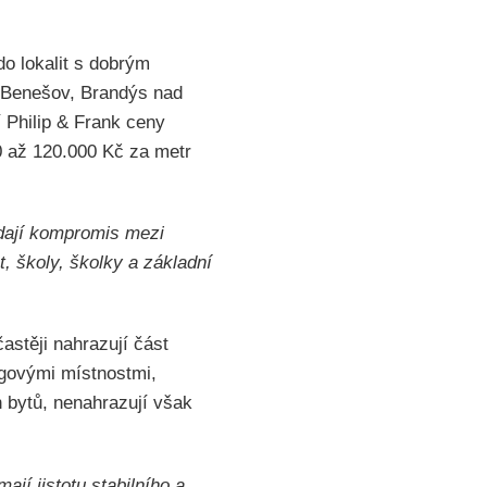
do lokalit s dobrým
, Benešov, Brandýs nad
 Philip & Frank ceny
0 až 120.000 Kč za metr
edají kompromis mezi
t, školy, školky a základní
stěji nahrazují část
ngovými místnostmi,
 bytů, nenahrazují však
jí jistotu stabilního a