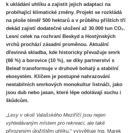
k ukládání uhlíku a zajistit jejich adaptaci na
probíhající klimatické změny. Projekt se rozkládá
na ploše téměř 500 hektarů a v průběhu příštích tří
dekád zajistí dodatečné uložení až 30.000 tun CO₂.
Lesní celek na rozhraní Beskyd a Hostýnských
vrchů prochází zásadní proměnou. Aktuální
dřevinná skladba, kde historicky převažuje smrk
(66 %) a borovice (10 %), se díky partnerství s
Beleaf transformuje v druhově bohatý a stabilní
ekosystém. Klíčem je postupné nahrazování
nestabilních smrkových monokultur listnáči, jako
jsou dub nebo jasan, které lépe odolávají suchu i
škůdcům.
„
Lesy v okolí Valašského Meziříčí jsou nejen
vyhledávaným místem pro rekreaci, ale také
přirozeným úložištěm uhlíku
,“ vysvětluje Ing. Marek