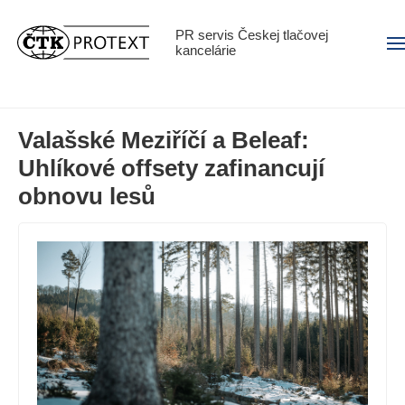
PR servis Českej tlačovej
Men
kancelárie
Valašské Meziříčí a Beleaf:
Uhlíkové offsety zafinancují
obnovu lesů