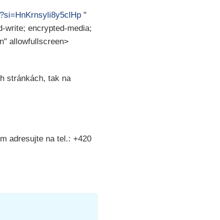
?si=HnKrnsyli8y5clHp
"
d-write; encrypted-media;
in" allowfullscreen>
h stránkách, tak na
dresujte na tel.: +420