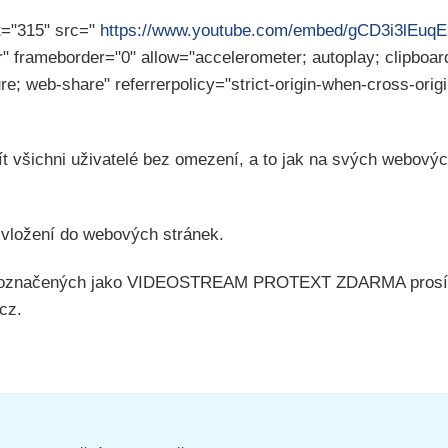
t="315" src="
https://www.youtube.com/embed/gCD3i3lEuqE
r" frameborder="0" allow="accelerometer; autoplay; clipboar
re; web-share" referrerpolicy="strict-origin-when-cross-orig
 všichni uživatelé bez omezení, a to jak na svých webovýc
 vložení do webových stránek.
ů označených jako VIDEOSTREAM PROTEXT ZDARMA prosím a
cz.