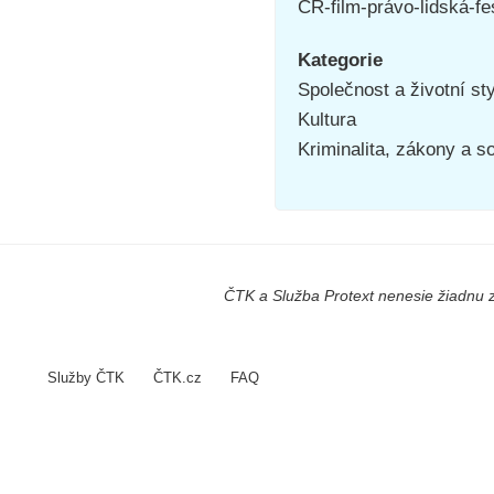
ČR-film-právo-lidská-fe
Kategorie
Společnost a životní st
Kultura
Kriminalita, zákony a s
ČTK a Služba Protext nenesie žiadnu z
Služby ČTK
ČTK.cz
FAQ