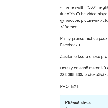
<iframe width="560" heigh
title="YouTube video playe
gyroscope; picture-in-pictu
</iframe>
Přímý přenos mohou použít
Facebooku.
Zasíláme kód přenosu pro
Dotazy ohledně materiál
222 098 330, protext@ctk.
PROTEXT
Klíčová slova