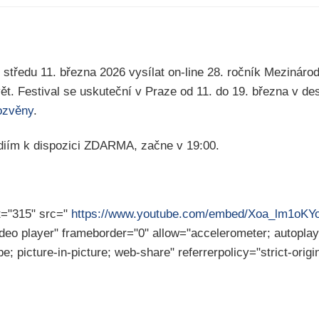
edu 11. března 2026 vysílat on-line 28. ročník Mezinárodn
t. Festival se uskuteční v Praze od 11. do 19. března v des
ozvěny
.
diím k dispozici ZDARMA, začne v 19:00.
t="315" src="
https://www.youtube.com/embed/Xoa_lm1oK
ideo player" frameborder="0" allow="accelerometer; autoplay;
; picture-in-picture; web-share" referrerpolicy="strict-orig