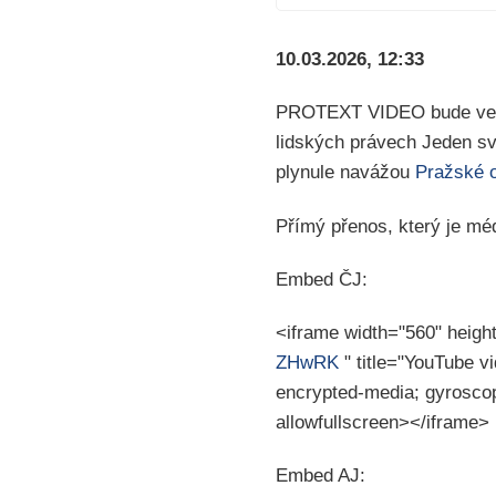
10.03.2026, 12:33
PROTEXT VIDEO bude ve stř
lidských právech Jeden svě
plynule navážou
Pražské 
Přímý přenos, který je mé
Embed ČJ:
<iframe width="560" heigh
ZHwRK
" title="YouTube v
encrypted-media; gyroscope
allowfullscreen></iframe>
Embed AJ: