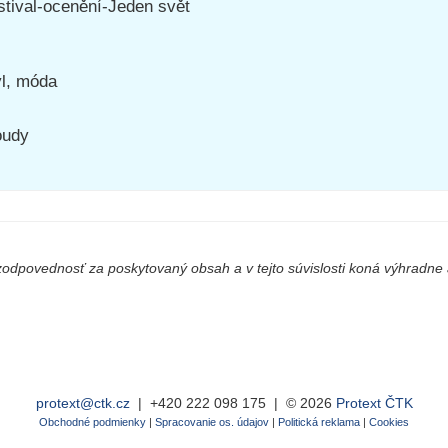
stival-ocenění-Jeden svět
yl, móda
oudy
odpovednosť za poskytovaný obsah a v tejto súvislosti koná výhradne a
protext@ctk.cz
|
+420 222 098 175
| © 2026
Protext ČTK
Obchodné podmienky
|
Spracovanie os. údajov
|
Politická reklama
|
Cookies