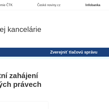
emie ČTK
České noviny.cz
Infobanka
ej kancelárie
Zverejniť tlačovú správu
í zahájení
kých právech