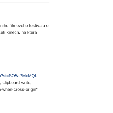
ího filmového festivalu o
eti kinech, na která
Yo?si=SO5aPMxMQI-
 clipboard-write;
in-when-cross-origin"