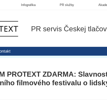
Infografika
PR služby
Akad
PR servis Českej tlačov
ontakt
 PROTEXT ZDARMA: Slavnostn
ního filmového festivalu o lids